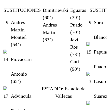
SUSTITUCIONES
Dimitrievski
Eguaras
SUSTITU
(60’)
(39’)
9
Andres
9
Soro
Andres
Puado
Martin
Martin
(70’)
Montiel
Blanco 
(63’)
Javi
(54’)
Ros
19
Papunas
(73’)
14
Piovaccari
Guti
Puado (
(90’)
Antonio
(65’)
3
Lasure
ESTADIO:
Estadio de
17
Advincula
Vallecas
Suarez 