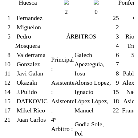
Huesca
Ponferr
2
0
1
Fernandez
25
C
2
Miguelon
2
S
5
Pedro
ÁRBITROS
3
Rios
Mosquera
4
Trig
8
Valderrama
Galech
6
Si
Principal
10
Gonzalez
Apezteguia,
7
I
:
11
Javi Galan
Iosu
8
Pablo
12
Okazaki
Asistente
Alonso Lopez,
9
Alex 
14
J.Pulido
:
Ignacio
15
Nach
15
DATKOVIC
Asistente
López López,
18
Asier
17
Mikel Rico
:
Manuel
22
Franc
21
Juan Carlos
4º
Godia Sole,
Arbitro :
Pol