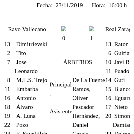
Fecha:
23/11/2019
Hora:
16:00 h
Rayo Vallecano
Real Zarag
0
1
13
Dimitrievski
13
Raton
2
Tito
6
Guitian
7
Jose
ÁRBITROS
10
Javi Ro
Leonardo
11
Puado
8
M.L.S. Trejo
De La Fuente
14
Guti
Principal
11
Embarba
Ramos,
15
Blanco
:
16
Antonio
Oliver
16
Eguaras
18
Álvaro
Pescador
17
Nieto
Asistente
19
A. Luna
Hernández,
20
Simone
:
22
Pozo
Daniel
Damian
24
E. Saveljilch
Garcia
22
Delmas