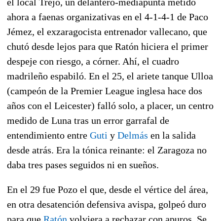
el local Trejo, un delantero-mediapunta metido
ahora a faenas organizativas en el 4-1-4-1 de Paco
Jémez, el exzaragocista entrenador vallecano, que
chutó desde lejos para que Ratón hiciera el primer
despeje con riesgo, a córner. Ahí, el cuadro
madrileño espabiló. En el 25, el ariete tanque Ulloa
(campeón de la Premier League inglesa hace dos
años con el Leicester) falló solo, a placer, un centro
medido de Luna tras un error garrafal de
entendimiento entre
Guti
y
Delmás
en la salida
desde atrás. Era la tónica reinante: el Zaragoza no
daba tres pases seguidos ni en sueños.
En el 29 fue Pozo el que, desde el vértice del área,
en otra desatención defensiva avispa, golpeó duro
para que
Ratón
volviera a rechazar con apuros. Se