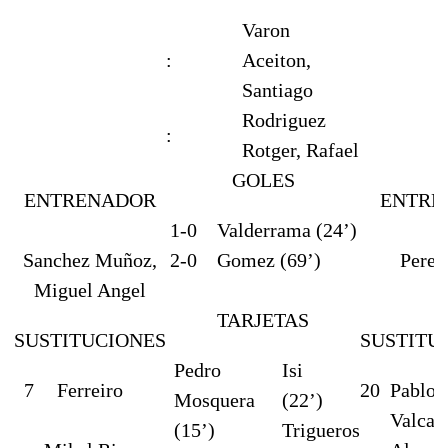
Varon
:
Aceiton,
Santiago
Rodriguez
:
Rotger, Rafael
GOLES
ENTRENADOR
ENTRE
1-0
Valderrama (24’)
Sanchez Muñoz,
2-0
Gomez (69’)
Perez
Miguel Angel
TARJETAS
SUSTITUCIONES
SUSTITU
Pedro
Isi
7
Ferreiro
20
Pablo
Mosquera
(22’)
Valcar
(15’)
Trigueros