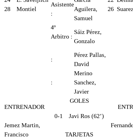
Asistente
28
Montiel
Aguilera,
26
Suarez
:
Samuel
4º
Sáiz Pérez,
Arbitro :
Gonzalo
Pérez Pallas,
:
David
Merino
:
Sanchez,
Javier
GOLES
ENTRENADOR
ENTR
0-1
Javi Ros (62’)
Jemez Martin,
Fernandez
Francisco
TARJETAS