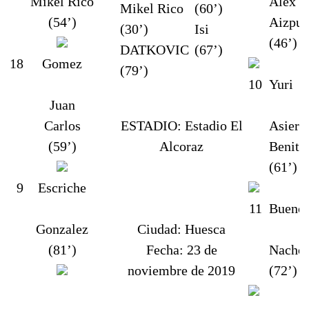
Mikel Rico
Alex
Mikel Rico
(60’)
(54’)
Aizpur
(30’)
Isi
(46’)
DATKOVIC
(67’)
18
Gomez
(79’)
10
Yuri
Juan
Carlos
ESTADIO:
Estadio El
Asier
(59’)
Alcoraz
Benito
(61’)
9
Escriche
11
Buenca
Gonzalez
Ciudad:
Huesca
(81’)
Fecha:
23 de
Nacho 
noviembre de 2019
(72’)