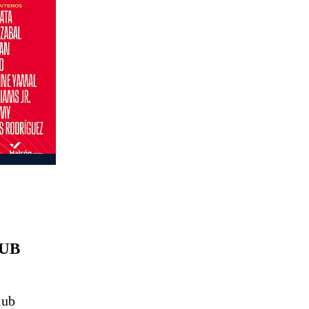
UB
lub