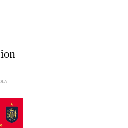
cion
OLA