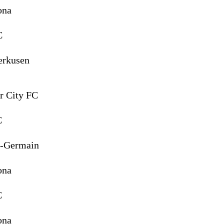
ona
C
erkusen
r City FC
C
t-Germain
ona
C
ona