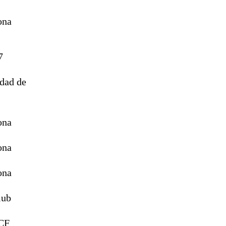
ona
7
dad de
ona
ona
ona
lub
 CF