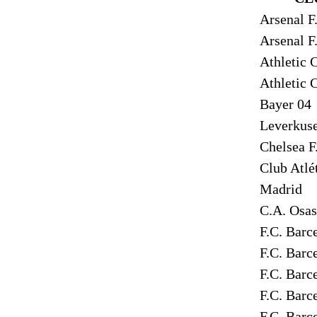
Arsenal F
Arsenal F
Athletic 
Athletic 
Bayer 04
Leverkus
Chelsea F
Club Atlé
Madrid
C.A. Osa
F.C. Barc
F.C. Barc
F.C. Barc
F.C. Barc
F.C. Barc