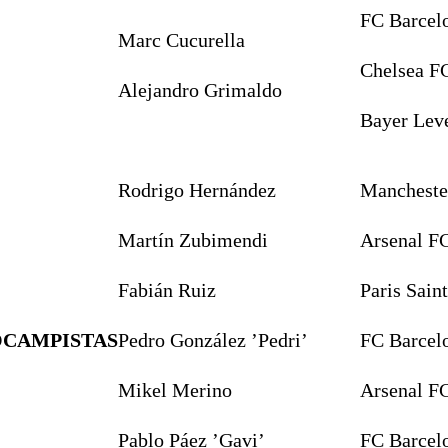
FC Barcel
Marc Cucurella
Chelsea F
Alejandro Grimaldo
Bayer Lev
Rodrigo Hernández
Mancheste
Martín Zubimendi
Arsenal F
Fabián Ruiz
Paris Sain
CAMPISTAS
Pedro González ’Pedri’
FC Barcel
Mikel Merino
Arsenal F
Pablo Páez ’Gavi’
FC Barcel