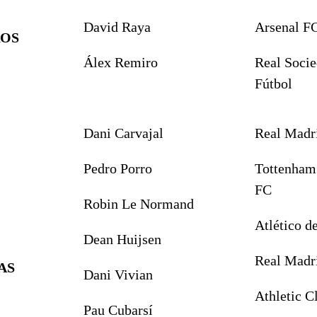
David Raya
Arsenal F
OS
Álex Remiro
Real Socie
Fútbol
Dani Carvajal
Real Madr
Pedro Porro
Tottenham
FC
Robin Le Normand
Atlético d
Dean Huijsen
Real Madr
AS
Dani Vivian
Athletic C
Pau Cubarsí