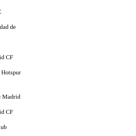
C
dad de
id CF
 Hotspur
e Madrid
id CF
lub