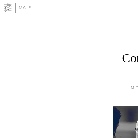
MA+S
Con
MI