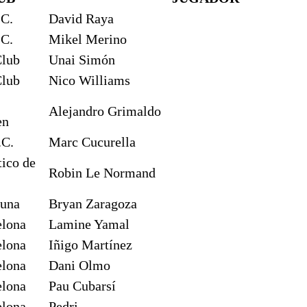
.C.
David Raya
.C.
Mikel Merino
Club
Unai Simón
Club
Nico Williams
Alejandro Grimaldo
en
.C.
Marc Cucurella
tico de
Robin Le Normand
suna
Bryan Zaragoza
elona
Lamine Yamal
elona
Iñigo Martínez
elona
Dani Olmo
elona
Pau Cubarsí
elona
Pedri