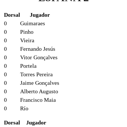
Dorsal
Jugador
0
Guimaraes
0
Pinho
0
Vieira
0
Fernando Jesús
0
Vitor Gonçalves
0
Portela
0
Torres Pereira
0
Jaime Gonçalves
0
Alberto Augusto
0
Francisco Maia
0
Río
Dorsal
Jugador