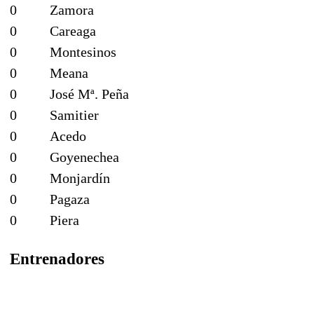
0
Zamora
0
Careaga
0
Montesinos
0
Meana
0
José Mª. Peña
0
Samitier
0
Acedo
0
Goyenechea
0
Monjardín
0
Pagaza
0
Piera
Entrenadores