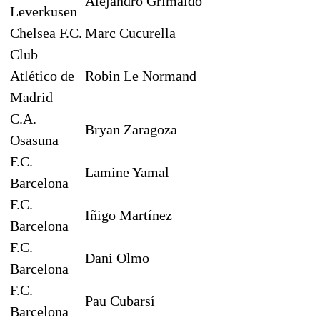
Alejandro Grimaldo
Leverkusen
Chelsea F.C.
Marc Cucurella
Club
Atlético de
Robin Le Normand
Madrid
C.A.
Bryan Zaragoza
Osasuna
F.C.
Lamine Yamal
Barcelona
F.C.
Iñigo Martínez
Barcelona
F.C.
Dani Olmo
Barcelona
F.C.
Pau Cubarsí
Barcelona