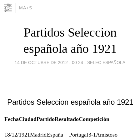
MA+S
Partidos Seleccion
española año 1921
14 DE OCTUBRE DE 2012 - 00:24
-
SELEC.ESPAÑOLA
Partidos Seleccion española año 1921
Fecha
Ciudad
Partido
Resultado
Competición
18/12/1921
Madrid
España – Portugal
3-1
Amistoso