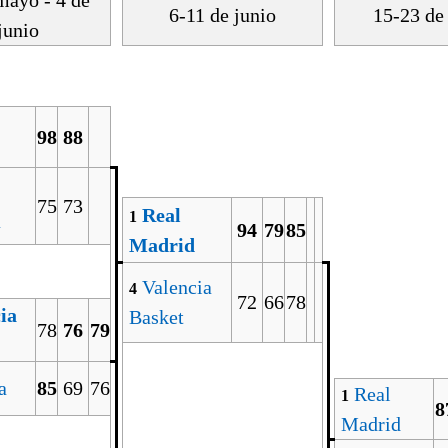
mayo - 4 de
6-11 de junio
15-23 de
junio
98
88
75
73
Real
1
a
94
79
85
Madrid
Valencia
4
72
66
78
ia
Basket
78
76
79
a
85
69
76
Real
1
8
Madrid