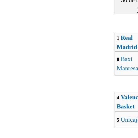
30 de 
Real
1
Madrid
Baxi
8
Manres
Valenc
4
Basket
Unicaj
5