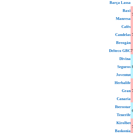
Barça Lassa
Baxi
Manresa
Cafés
Candelas
Breogán
Delteco GBC
7
Divina
Seguros
Joventut
Herbalife
Gran
Canaria
Iberostar
Tenerife
Kirolbet
Baskonia