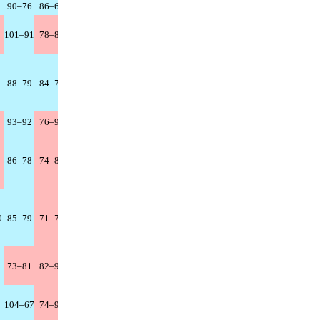
90–76
86–69
97–88
99–55
105–73
94–83
72–78
101–91
78–83
83–86
94–73
86–96
87–96
75–66
88–79
84–71
76–95
82–86
77–73
83–75
65–77
93–92
76–95
92–83
73–78
67–81
80–94
66–67
86–78
74–83
88–85
88–73
86–94
93–86
83–74
0
85–79
71–77
74–81
84–79
90–82
85–76
111–92
73–81
82–91
83–88
86–88
83–76
85–92
100–66
104–67
74–91
87–79
99–76
93–49
112–95
77–56