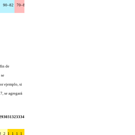
90–82
70–88
94–92
89–74
89–65
96–57
—
fin de
 se
or ejemplo, si
7, se agregará
29
30
31
32
33
34
2
2
1
1
1
1