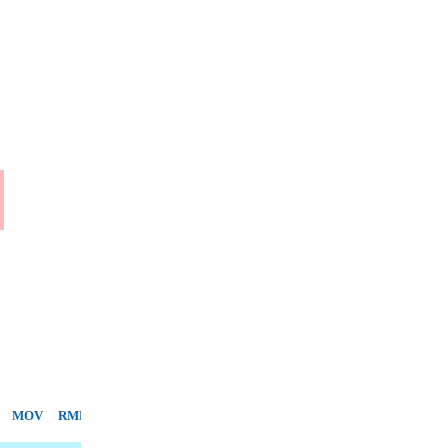
MOV
RMB
SPB
TZA
UCM
UNI
VBC