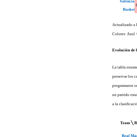
Valencia
Basket
Actualizado a 
Colores: Azul =
Evolución de l
La tabla enumer
preservar los c
programaron or
un partido esta
a la clasificac
Team ╲ R
Real Ma