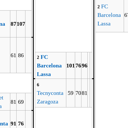
FC
2
Barcelona
6
Lassa
na
87
107
61
86
FC
2
Barcelona
101
76
96
Lassa
6
Tecnyconta
59
70
81
et
Zaragoza
81
69
a
nta
91
76