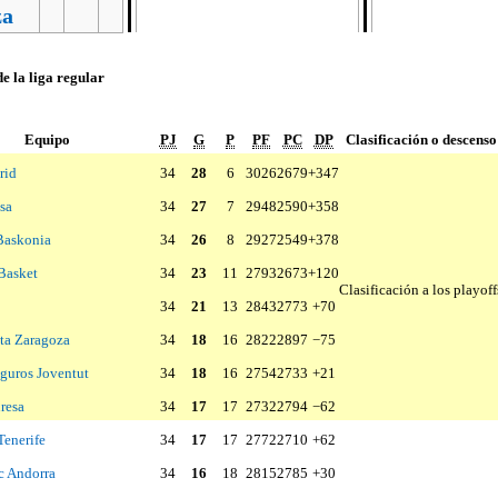
za
de la liga regular
Equipo
PJ
G
P
PF
PC
DP
Clasificación o descenso
rid
34
28
6
3026
2679
+347
sa
34
27
7
2948
2590
+358
Baskonia
34
26
8
2927
2549
+378
Basket
34
23
11
2793
2673
+120
Clasificación a los playoff
34
21
13
2843
2773
+70
ta Zaragoza
34
18
16
2822
2897
−75
guros Joventut
34
18
16
2754
2733
+21
resa
34
17
17
2732
2794
−62
Tenerife
34
17
17
2772
2710
+62
 Andorra
34
16
18
2815
2785
+30