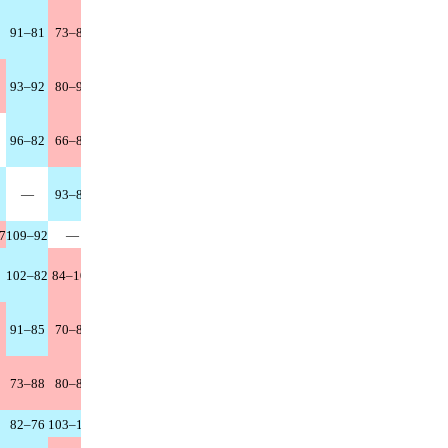
91–81
73–86
91–81
84–91
91–79
89–86
78–81
93–92
80–95
80–89
87–88
101–93
79–93
94–89
96–82
66–87
97–88
97–99
78–76
84–95
72–73
—
93–88
80–79
87–72
86–110
72–80
79–83
7
109–92
—
90–77
98–96
80–74
89–82
83–77
102–82
84–102
—
79–93
84–73
88–79
77–87
91–85
70–85
89–81
—
88–68
72–70
89–91
73–88
80–82
72–62
116–94
—
78–76
68–81
82–76
103–102
91–70
98–82
89–82
—
86–73