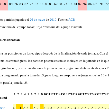
85–86
89–76
83–82
77–62
93–80
83–67
88–73
92–81
87–94
86–67
91–72
los partidos jugados el
26 de mayo
de
2019
. Fuente:
ACB
 victoria del equipo local; Rojo = victoria del equipo visitante.
a clasificación
a las posiciones de los equipos después de la finalización de cada jornada. Con el 
ambios cronológicos, los partidos pospuestos no se incluyen en la jornada en la que
iginalmente, pero se añadieron a la jornada que se jugó inmediatamente después. P
ba programado para la jornada 13, pero luego se pospone y se juega entre las 16 y 1
ión para la jornada 16.
1
2
3
4
5
6
7
8
9
10
11
12
13
14
15
16
17
18
19
20
21
22
23
24
25
26
27
28
ound
drid
4
1
1
2
2
1
2
2
1
3
3
3
3
2
3
3
2
2
3
2
2
2
2
2
2
2
2
2