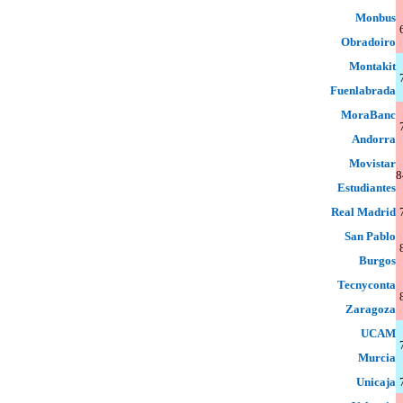
Monbus
Obradoiro
Montakit
Fuenlabrada
MoraBanc
Andorra
Movistar
8
Estudiantes
Real Madrid
San Pablo
Burgos
Tecnyconta
Zaragoza
UCAM
Murcia
Unicaja