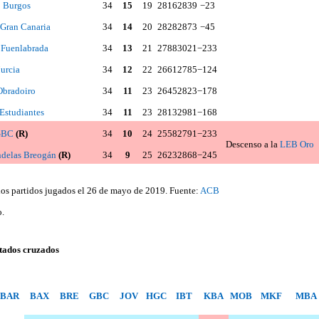
o Burgos
34
15
19
2816
2839
−23
 Gran Canaria
34
14
20
2828
2873
−45
 Fuenlabrada
34
13
21
2788
3021
−233
rcia
34
12
22
2661
2785
−124
bradoiro
34
11
23
2645
2823
−178
Estudiantes
34
11
23
2813
2981
−168
GBC
(R)
34
10
24
2558
2791
−233
Descenso a la
LEB Oro
ndelas Breogán
(R)
34
9
25
2623
2868
−245
los partidos jugados el 26 de mayo de 2019. Fuente:
ACB
.
ltados cruzados
BAR
BAX
BRE
GBC
JOV
HGC
IBT
KBA
MOB
MKF
MBA