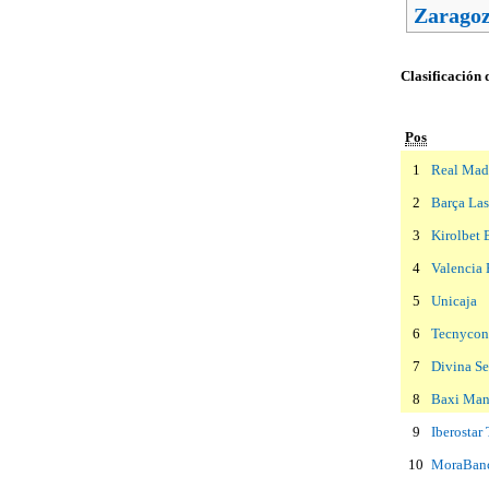
Zarago
Clasificación 
Pos
1
Real Mad
2
Barça Las
3
Kirolbet 
4
Valencia 
5
Unicaja
6
Tecnycon
7
Divina Se
8
Baxi Man
9
Iberostar 
10
MoraBanc