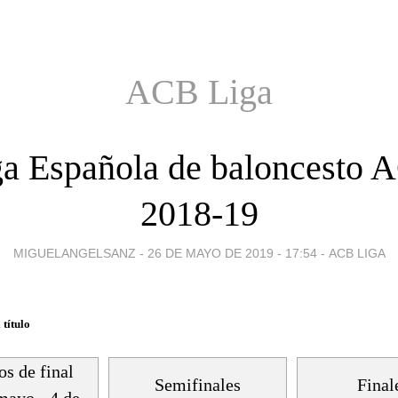
ACB Liga
ga Española de baloncesto 
2018-19
MIGUELANGELSANZ -
26 DE MAYO DE 2019 - 17:54
-
ACB LIGA
 título
os de final
Semifinales
Final