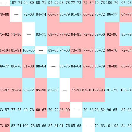
—
107–71
94–80
88–71
94–92
98–78
77–73
72–84
79–73
106–76
67–63
78–88
—
72–63
84–74
66–67
86–79
91–87
66–82
75–72
86–77
64–77
75–92
71–80
—
83–71
69–76
77–92
84–85
72–90
69–56
92–96
85–79
1–104
85–91
100–65
—
89–86
74–63
73–79
77–87
85–72
60–76
72–84
89–77
86–70
81–88
88–64
—
88–75
84–64
67–68
83–79
78–88
65–75
77–97
76–84
96–72
85–90
83–68
—
77–91
83–101
92–93
91–75
106–8
63–57
77–75
90–78
60–67
79–72
86–90
—
70–63
78–52
96–65
87–83
73–82
82–71
100–78
85–66
87–81
91–76
85–68
—
72–63
101–92
84–82