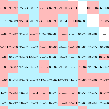
63–83
90–97
75–73
88–82
77–84
82–96
79–90
74–81
—
101–104
69–68
79–73
94–89
95–98
70–69
74–106
88–93
88–84
60–110
84–83
—
79–85
79–82
77–82
91–84
76–87
102–89
99–85
81–96
93–73
91–72
89–88
—
4–101
77–79
95–62
86–62
69–83
86–96
98–96
67–100
83–80
77–75
91–90
76–82
91–57
94–89
104–71
92–69
87–63
88–73
82–76
94–70
89–79
105–10
80–85
74–82
92–76
96–73
65–87
89–87
79–68
82–79
76–84
99–76
66–62
86–91
83–74
83–69
76–73
112–66
71–69
102–93
81–79
78–86
77–80
77–97
71–70
79–84
76–64
61–74
73–78
82–77
91–96
75–86
80–58
75–65
67–77
78–73
99–97
78–72
87–69
88–63
89–76
61–78
64–81
74–63
89–84
72–66