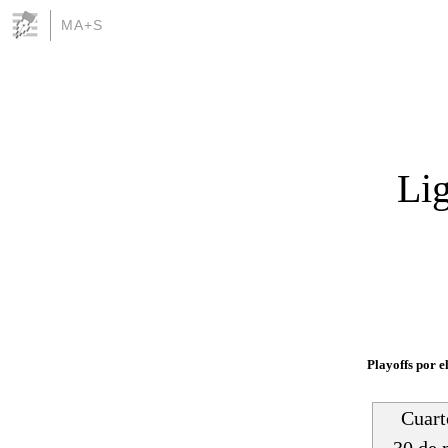
MA+S
Li
Playoffs por el
Cuart