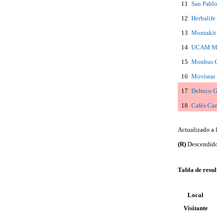
11
San Pabl
12
Herbalife
13
Montakit
14
UCAM Mu
15
Monbus O
16
Movistar 
17
Delteco 
18
Cafés Ca
Actualizado a 
(R)
Descendido
Tabla de resu
Local
Visitante