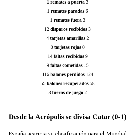
1 remates a puerta 
3
1 
remates paradas 
6
1 
remates fuera 
3
12 
disparos recibidos
 3
4 
tarjetas amarillas 
2
0 
tarjetas rojas 
0
14 
faltas recibidas 
9
9 
faltas cometidas 
15
116 
balones perdidos 
124
55 
balones recuperados 
58
3 
fueras de juego 
2
Desde la Acrópolis se divisa Catar (0-1)
España acaricia su clasificación para el Mundial