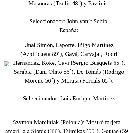
Masouras (Tzolis 48´) y Pavlidis.
Seleccionador: John van’t Schip
España:
Unai Simón, Laporte, Iñigo Martínez
(Azpilicueta 89´), Gayà, Carvajal, Rodri
Hernández, Koke, Gavi (Sergio Busquets 65´),
Sarabia (Dani Olmo 56´), De Tomás (Rodrigo
Moreno 56´) y Morata (Fornals 65´).
Seleccionador: Luis Enrique Martínez
Szymon Marciniak (Polonia): Mostró tarjeta
amarilla a Siopis (33´), Tsimikas (55´), Goutas (59