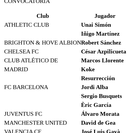
CONVOCATORIA
Club
Jugador
ATHLETIC CLUB
Unai Simón
Iñigo Martínez
BRIGHTON & HOVE ALBION
Robert Sánchez
CHELSEA FC
César Azpilicueta
CLUB ATLÉTICO DE
Marcos Llorente
MADRID
Koke
Resurrección
FC BARCELONA
Jordi Alba
Sergio Busquets
Èric García
JUVENTUS FC
Álvaro Morata
MANCHESTER UNITED
David de Gea
VALENCIA CF
José Luis Gayà