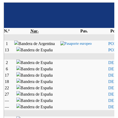
N.º
Nac.
Pas.
Pos.
1
POR
13
POR
2
DEF
6
DEF
17
DEF
18
DEF
22
DEF
27
DEF
—
DEF
—
DEF