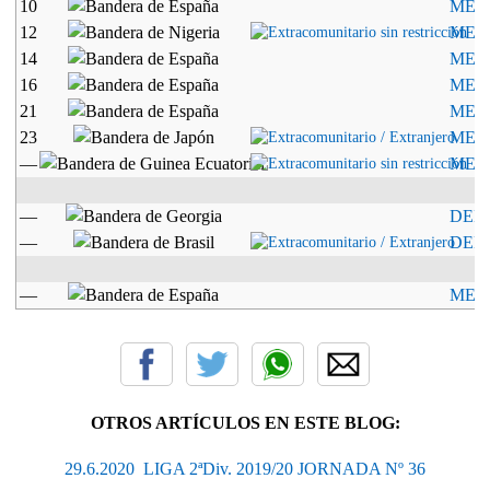
10
MED
12
MED
14
MED
16
MED
21
MED
23
MED
—
MED
—
DEL
—
DEL
—
MED
OTROS ARTÍCULOS EN ESTE BLOG:
29.6.2020  LIGA 2ªDiv. 2019/20 JORNADA Nº 36