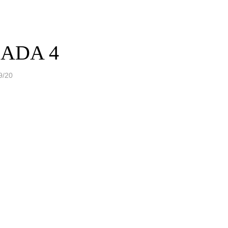
NADA 4
/20