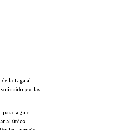
 de la Liga al
isminuido por las
s para seguir
ar al único
finales, parecía