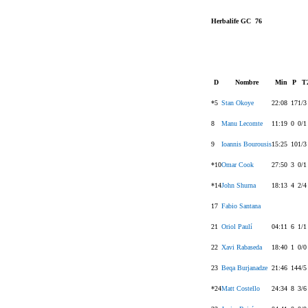
Herbalife GC 76
D
Nombre
Min
P
T
*5
Stan Okoye
22:08
17
1/3
8
Manu Lecomte
11:19
0
0/1
9
Ioannis Bourousis
15:25
10
1/3
*10
Omar Cook
27:50
3
0/1
*14
John Shurna
18:13
4
2/4
17
Fabio Santana
21
Oriol Paulí
04:11
6
1/1
22
Xavi Rabaseda
18:40
1
0/0
23
Beqa Burjanadze
21:46
14
4/5
*24
Matt Costello
24:34
8
3/6