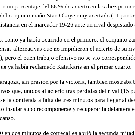
on un porcentaje del 66 % de acierto en los diez prime
 del conjunto maño Stan Okoye muy acertado (11 puntos 
distancia en el marcador 19-26 ante un rival despistad
o, como ya había ocurrido en el primero, el conjunto z
nsas alternativas que no impidieron el acierto de su riv
), pero el buen trabajo ofensivo no se vio correspondid
que ya había reclamado Katsikaris en el primer cuarto.
ragoza, sin presión por la victoria, también mostraba
ivos que, unidos al acierto tras pérdidas del rival (15 p
e la contienda a falta de tres minutos para llegar al de
o insular supo recomponerse y recuperar la delantera e
scanso.
0 en dos minutos de correcalles abrió la segunda mitad 