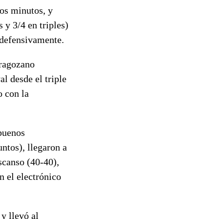
ros minutos, y
y 3/4 en triples)
o defensivamente.
aragozano
al desde el triple
o con la
 buenos
untos), llegaron a
scanso (40-40),
n el electrónico
y llevó al