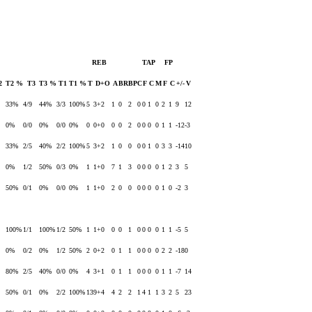
REB
TAP
FP
2
T2 %
T3
T3 %
T1
T1 %
T
D+O
A
BR
BP
C
F
C
M
F
C
+/-
V
33%
4/9
44%
3/3
100%
5
3+2
1
0
2
0
0
1
0
2
1
9
12
0%
0/0
0%
0/0
0%
0
0+0
0
0
2
0
0
0
0
1
1
-12
-3
33%
2/5
40%
2/2
100%
5
3+2
1
0
0
0
0
1
0
3
3
-14
10
0%
1/2
50%
0/3
0%
1
1+0
7
1
3
0
0
0
0
1
2
3
5
50%
0/1
0%
0/0
0%
1
1+0
2
0
0
0
0
0
0
1
0
-2
3
100%
1/1
100%
1/2
50%
1
1+0
0
0
1
0
0
0
0
1
1
-5
5
0%
0/2
0%
1/2
50%
2
0+2
0
1
1
0
0
0
0
2
2
-18
0
80%
2/5
40%
0/0
0%
4
3+1
0
1
1
0
0
0
0
1
1
-7
14
50%
0/1
0%
2/2
100%
13
9+4
4
2
2
1
4
1
1
3
2
5
23