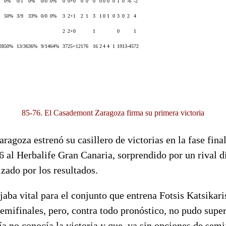
0%
0/1
0%
0/0
0%
0
0+0
0
0
0
0
0
0
0
1
0
-6
-2
50%
3/9
33%
0/0
0%
3
2+1
2
1
3
1
0
1
0
3
0
2
4
2
2+0
1
0
1
28
50%
13/36
36%
9/14
64%
37
25+12
17
6
16
2
4
4
1
19
13
-45
72
85-76. El Casademont Zaragoza firma su primera victoria
agoza estrenó su casillero de victorias en la fase final
6 al Herbalife Gran Canaria, sorprendido por un rival d
zado por los resultados.
ojaba vital para el conjunto que entrena Fotsis Katsikari
emifinales, pero, contra todo pronóstico, no pudo super
a no conocía la victoria y que, ya sin opciones de semi