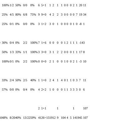
100%
1/2
50%
0/0
0%
6
5+1
1
2
1
1
0
0
0
2
1
20
11
25%
4/5
80%
6/8
75%
9
9+0
4
2
2
3
0
0
0
0
7
19
34
25%
0/1
0%
0/0
0%
3
1+2
3
0
1
0
0
0
0
1
0
-8
1
0
30%
0/4
0%
2/2
100%
7
1+6
0
0
0
0
1
2
1
1
1
-14
3
50%
1/3
33%
1/1
100%
3
3+0
3
1
2
2
0
0
0
1
1
17
8
100%
0/1
0%
2/2
100%
0
0+0
2
1
0
0
1
0
0
2
1
-3
10
33%
2/4
50%
2/5
40%
1
1+0
2
4
1
4
0
1
1
0
3
7
11
57%
0/0
0%
0/4
0%
4
2+2
1
0
0
0
1
1
3
3
3
0
6
2
1+1
1
1
107
50
48%
8/20
40%
13/22
59%
41
26+15
19
12
9
10
4
4
5
14
19
45
107