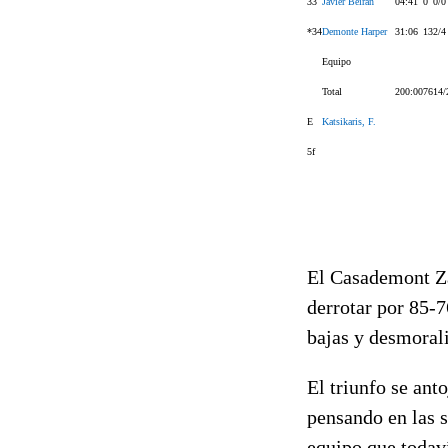
33
Javier Beirán
04:41
0
0/0
*34
Demonte Harper
31:06
13
2/4
Equipo
Total
200:00
76
14/
E
Katsikaris, F.
5f
El Casademont Zar
derrotar por 85-7
bajas y desmorali
El triunfo se ant
pensando en las s
equipo que todaví