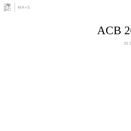
MA+S
ACB 2
26 