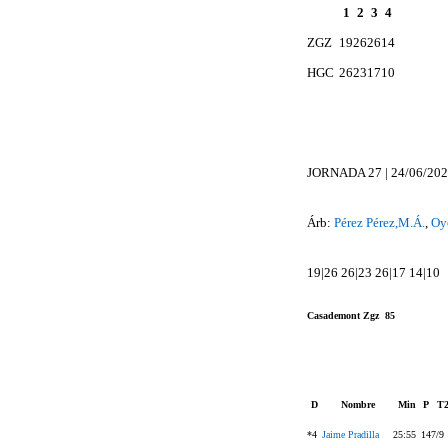
1
2
3
4
ZGZ
19
26
26
14
HGC
26
23
17
10
JORNADA 27 | 24/06/2020
Árb:
Pérez Pérez,M.Á.
,
Oy
19|26 26|23 26|17 14|10
Casademont Zgz 85
D
Nombre
Min
P
T
*4
Jaime Pradilla
25:55
14
7/9