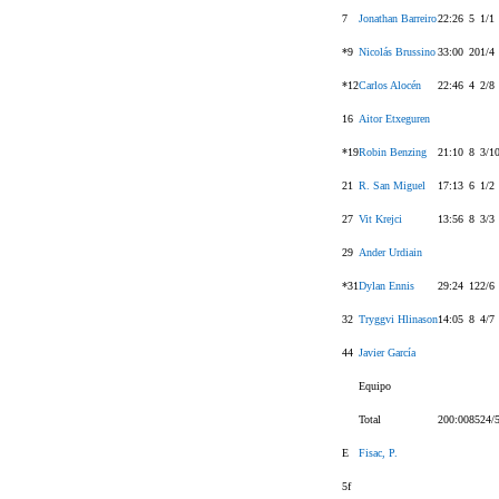
7
Jonathan Barreiro
22:26
5
1/1
*9
Nicolás Brussino
33:00
20
1/4
*12
Carlos Alocén
22:46
4
2/8
16
Aitor Etxeguren
*19
Robin Benzing
21:10
8
3/1
21
R. San Miguel
17:13
6
1/2
27
Vit Krejci
13:56
8
3/3
29
Ander Urdiain
*31
Dylan Ennis
29:24
12
2/6
32
Tryggvi Hlinason
14:05
8
4/7
44
Javier García
Equipo
Total
200:00
85
24/
E
Fisac, P.
5f