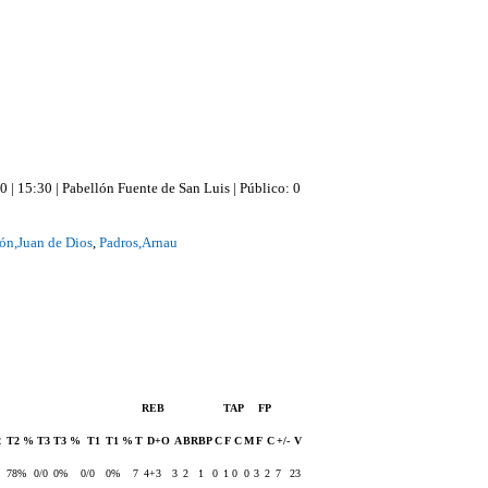
 | 15:30
|
Pabellón Fuente de San Luis
| Público: 0
ón,Juan de Dios
,
Padros,Arnau
REB
TAP
FP
2
T2 %
T3
T3 %
T1
T1 %
T
D+O
A
BR
BP
C
F
C
M
F
C
+/-
V
78%
0/0
0%
0/0
0%
7
4+3
3
2
1
0
1
0
0
3
2
7
23