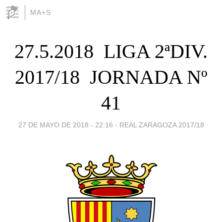
MA+S
27.5.2018  LIGA 2ªDIV.
2017/18  JORNADA Nº
41
27 DE MAYO DE 2018 - 22:16
-
REAL ZARAGOZA 2017/18