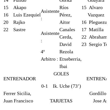
15
Akapo
Ríos
15
Alvaro
Asistente
16
Luis Ezequiel
Pérez,
Vazquez
:
20
Rajko
Aitor
16
Pleguezue
22
Sastre
Canales
17
Matilla
Asistente
Cerda,
22
Abraham
:
David
23
Sergio Tej
4º
Rezola
Arbitro :
Etxeberria,
Ibai
GOLES
ENTRENADOR
ENTRENA
0-1
Ik. Uche (73’)
Ferrer Sicilia,
Gordillo 
Juan Francisco
TARJETAS
Jose An