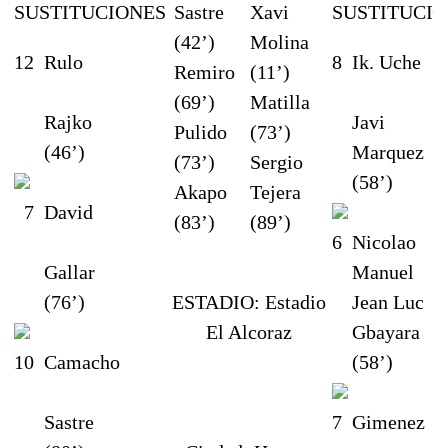
SUSTITUCIONES
Sastre
Xavi
SUSTITUCI
(42’)
Molina
12
Rulo
8
Ik. Uche
Remiro
(11’)
(69’)
Matilla
Rajko
Javi
Pulido
(73’)
(46’)
Marquez
(73’)
Sergio
(58’)
Akapo
Tejera
7
David
(83’)
(89’)
6
Nicolao
Gallar
Manuel
(76’)
ESTADIO:
Estadio
Jean Luc
El Alcoraz
Gbayara
10
Camacho
(58’)
Sastre
7
Gimenez