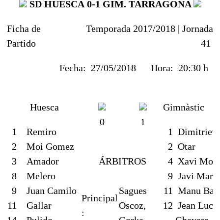
SD HUESCA
0-1
GIM. TARRAGONA
Ficha de
Temporada 2017/2018 |
Jornada
Partido
41
Fecha:
27/05/2018
Hora:
20:30 h
Huesca
Gimnàstic
0
1
1
Remiro
1
Dimitrievs
2
Moi Gomez
2
Otar
3
Amador
ÁRBITROS
4
Xavi Moli
8
Melero
9
Javi Marq
9
Juan Camilo
Sagues
11
Manu Barr
Principal
11
Gallar
Oscoz,
12
Jean Luc
:
14
Pulido
Gorka
Gbayara