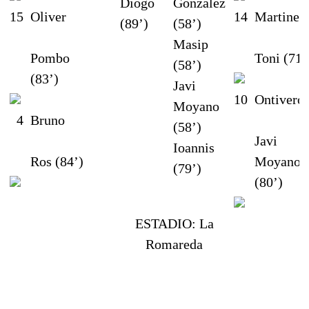
Diogo
Gonzalez
15
Oliver
14
Martinez
(89’)
(58’)
Masip
Pombo
Toni (71’
(58’)
(83’)
Javi
10
Ontivero
Moyano
4
Bruno
(58’)
Javi
Ioannis
Ros (84’)
Moyano
(79’)
(80’)
ESTADIO:
La
Romareda