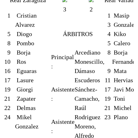
3
2
1
Cristian
1
Masip
Alvarez
3
Gonzalez
5
Diogo
ÁRBITROS
4
Kiko
8
Pombo
5
Calero
9
Borja
Arcediano
8
Borja
Principal
10
Ros
Monescillo,
Fernandez
:
16
Eguaras
Dámaso
9
Mata
17
Lasure
Escuderos
11
Hervias
19
Giorgi
Asistente
Sánchez-
17
Javi Moy
21
Zapater
:
Camacho,
19
Toni
22
Delmas
Raúl
21
Michel
24
Mikel
Rodriguez
23
Plano
Asistente
Gonzalez
Moreno,
:
Alfredo