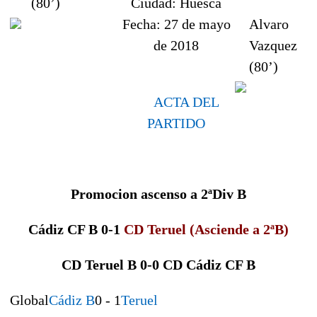
(80’)
Ciudad:
Huesca
Fecha:
27 de mayo
Alvaro
de 2018
Vazquez
(80’)
ACTA DEL
PARTIDO
Promocion ascenso a 2ªDiv B
Cádiz CF B 0-1
CD Teruel (Asciende a 2ªB)
CD Teruel
B 0-0 CD
Cádiz CF B
Global
Cádiz B
0 - 1
Teruel