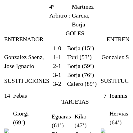
4º
Martinez
Arbitro :
Garcia,
Borja
GOLES
ENTRENADOR
ENTREN
1-0
Borja (15’)
Gonzalez Saenz,
1-1
Toni (53’)
Gonzalez Sor
Jose Ignacio
2-1
Borja (59’)
S
3-1
Borja (76’)
SUSTITUCIONES
SUSTITUCI
3-2
Calero (89’)
14
Febas
7
Ioannis
TARJETAS
Giorgi
Hervias
Eguaras
Kiko
(69’)
(64’)
(61’)
(47’)