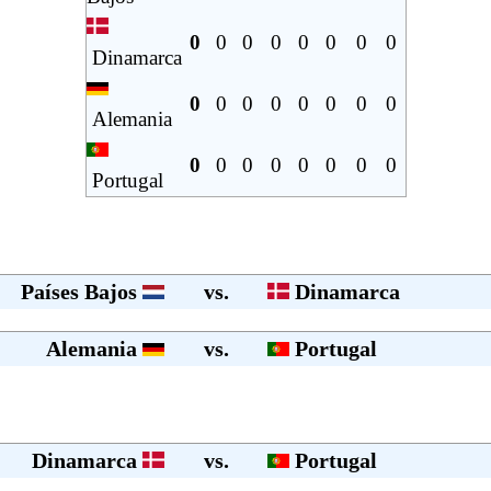
0
0
0
0
0
0
0
0
Dinamarca
0
0
0
0
0
0
0
0
Alemania
0
0
0
0
0
0
0
0
Portugal
Países Bajos
vs.
Dinamarca
Alemania
vs.
Portugal
Dinamarca
vs.
Portugal