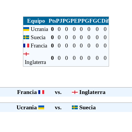
Equipo
Pts
PJ
PG
PE
PP
GF
GC
Dif
Ucrania
0
0
0
0
0
0
0
0
Suecia
0
0
0
0
0
0
0
0
Francia
0
0
0
0
0
0
0
0
0
0
0
0
0
0
0
0
Inglaterra
Francia
vs.
Inglaterra
Ucrania
vs.
Suecia