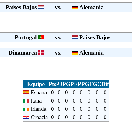
Países Bajos
vs.
Alemania
Portugal
vs.
Países Bajos
Dinamarca
vs.
Alemania
Equipo
Pts
PJ
PG
PE
PP
GF
GC
Dif
España
0
0
0
0
0
0
0
0
Italia
0
0
0
0
0
0
0
0
Irlanda
0
0
0
0
0
0
0
0
Croacia
0
0
0
0
0
0
0
0