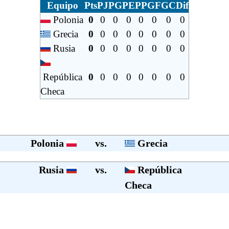
Equipo
Pts
PJ
PG
PE
PP
GF
GC
Dif
Polonia
0
0
0
0
0
0
0
0
Grecia
0
0
0
0
0
0
0
0
Rusia
0
0
0
0
0
0
0
0
República
0
0
0
0
0
0
0
0
Checa
Polonia
vs.
Grecia
Rusia
vs.
República
Checa