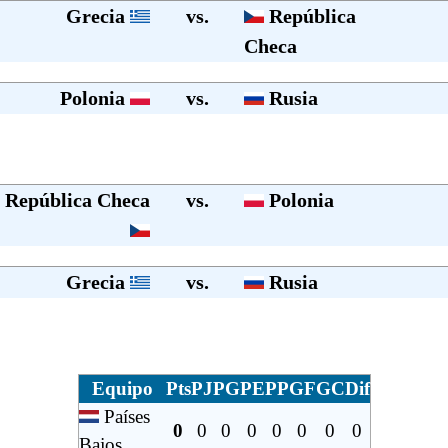
Grecia
vs.
República
Checa
Polonia
vs.
Rusia
República Checa
vs.
Polonia
Grecia
vs.
Rusia
Equipo
Pts
PJ
PG
PE
PP
GF
GC
Dif
Países
0
0
0
0
0
0
0
0
Bajos