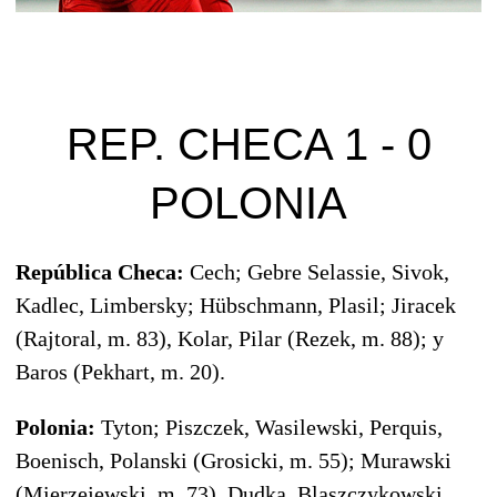
REP. CHECA 1 - 0
POLONIA
República Checa:
Cech; Gebre Selassie, Sivok,
Kadlec, Limbersky; Hübschmann, Plasil; Jiracek
(Rajtoral, m. 83), Kolar, Pilar (Rezek, m. 88); y
Baros (Pekhart, m. 20).
Polonia:
Tyton; Piszczek, Wasilewski, Perquis,
Boenisch, Polanski (Grosicki, m. 55); Murawski
(Mierzejewski, m. 73), Dudka, Blaszczykowski,