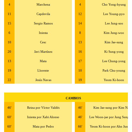
4
Marchena
4
Cho Yong-hyung
11
Capdevila
12
Lee Young-pyo
15
Sergio Ramos
14
Lee Jung-soo
6
Iniesta
8
Kim Jung-woo
10
Cesc
13
Kim Jae-sung
20
Javi Martínez
16
Ki Sung-yong
13
Mata
17
Lee Chung-yong
19
Llorente
10
Park Chu-young
22
Jesús Navas
19
Yeom Ki-hoon
CAMBIOS
46'
Reina por Víctor Valdés
46'
Kim Jae-sung por Kim Nam-
60'
Iniesta por Xabi Alonso
46'
Lee Woon-jae por Jung Sung-
60'
Mata por Pedro
66'
Yeom Ki-hoon por Ahn Jung-