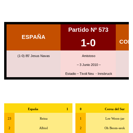
Partido Nº 573
ESPAÑA
1-0
COR
(1-0) 85’ Jesus Navas
Amistoso
– 3 Junio 2010 –
Estadio –
Tivoli Neu
- Innsbruck
España
1
0
Corea del Sur
23
Reina
1
Lee Woon-jae
2
Albiol
2
Oh Beom-seok