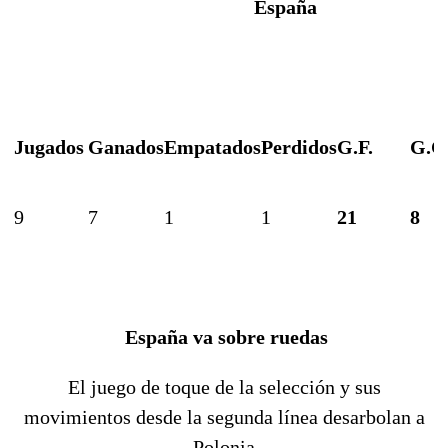
España
Jugados
Ganados
Empatados
Perdidos
G.F.
G.C
9
7
1
1
21
8
España va sobre ruedas
El juego de toque de la selección y sus
movimientos desde la segunda línea desarbolan a
Polonia