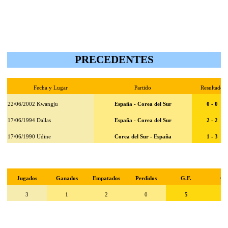
PRECEDENTES
Fecha y Lugar
Partido
Resultado
22/06/2002 Kwangju
España - Corea del Sur
0 - 0
17/06/1994 Dallas
España - Corea del Sur
2 - 2
17/06/1990 Udine
Corea del Sur - España
1 - 3
Jugados
Ganados
Empatados
Perdidos
G.F.
G.
3
1
2
0
5
3