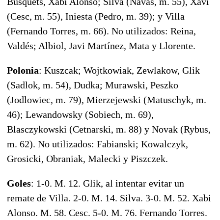
Busquets, Xabi Alonso; Silva (Navas, m. 55), Xavi
(Cesc, m. 55), Iniesta (Pedro, m. 39); y Villa
(Fernando Torres, m. 66). No utilizados: Reina,
Valdés; Albiol, Javi Martínez, Mata y Llorente.
Polonia
: Kuszcak; Wojtkowiak, Zewlakow, Glik
(Sadlok, m. 54), Dudka; Murawski, Peszko
(Jodlowiec, m. 79), Mierzejewski (Matuschyk, m.
46); Lewandowsky (Sobiech, m. 69),
Blasczykowski (Cetnarski, m. 88) y Novak (Rybus,
m. 62). No utilizados: Fabianski; Kowalczyk,
Grosicki, Obraniak, Malecki y Piszczek.
Goles
: 1-0. M. 12. Glik, al intentar evitar un
remate de Villa. 2-0. M. 14. Silva. 3-0. M. 52. Xabi
Alonso. M. 58. Cesc. 5-0. M. 76. Fernando Torres.