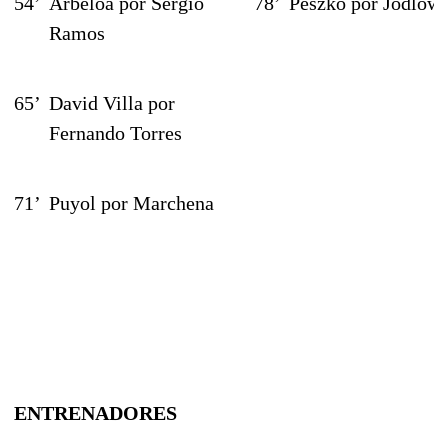
54’
Arbeloa por Sergio
78’
Peszko por Jodlowi
Ramos
65’
David Villa por
Fernando Torres
71’
Puyol por Marchena
ENTRENADORES