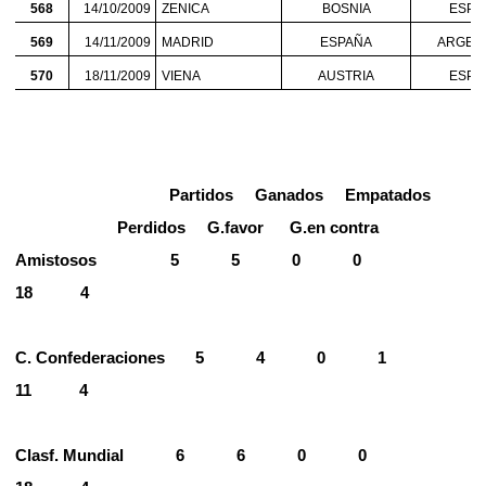
568
14/10/2009
ZENICA
BOSNIA
ESPA
569
14/11/2009
MADRID
ESPAÑA
ARGEN
570
18/11/2009
VIENA
AUSTRIA
ESPA
Partidos
Ganados
Empatados
Perdidos
G.favor
G.en contra
Amistosos
5
5
0
0
18
4
C. Confederaciones
5
4
0
1
11
4
Clasf. Mundial
6
6
0
0