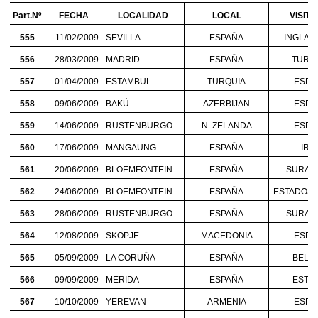
Part.Nº
FECHA
LOCALIDAD
LOCAL
VISIT
555
11/02/2009
SEVILLA
ESPAÑA
INGLAT
556
28/03/2009
MADRID
ESPAÑA
TURQ
557
01/04/2009
ESTAMBUL
TURQUIA
ESPA
558
09/06/2009
BAKÚ
AZERBIJAN
ESPA
559
14/06/2009
RUSTENBURGO
N. ZELANDA
ESPA
560
17/06/2009
MANGAUNG
ESPAÑA
IRA
561
20/06/2009
BLOEMFONTEIN
ESPAÑA
SURAF
562
24/06/2009
BLOEMFONTEIN
ESPAÑA
ESTADOS 
563
28/06/2009
RUSTENBURGO
ESPAÑA
SURAF
564
12/08/2009
SKOPJE
MACEDONIA
ESPA
565
05/09/2009
LA CORUÑA
ESPAÑA
BELG
566
09/09/2009
MERIDA
ESPAÑA
ESTO
567
10/10/2009
YEREVAN
ARMENIA
ESPA