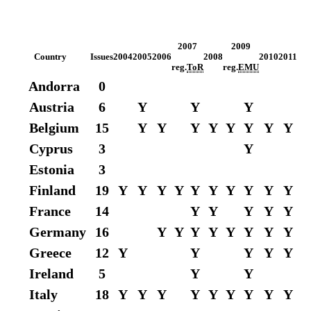
2007
2009
Country
Issues
2004
2005
2006
2008
2010
2011
reg.
ToR
reg.
EMU
re
Andorra
0
Austria
6
Y
Y
Y
Belgium
15
Y
Y
Y
Y
Y
Y
Y
Y
Cyprus
3
Y
Estonia
3
Finland
19
Y
Y
Y
Y
Y
Y
Y
Y
Y
Y
France
14
Y
Y
Y
Y
Y
Germany
16
Y
Y
Y
Y
Y
Y
Y
Y
Greece
12
Y
Y
Y
Y
Y
Ireland
5
Y
Y
Italy
18
Y
Y
Y
Y
Y
Y
Y
Y
Y