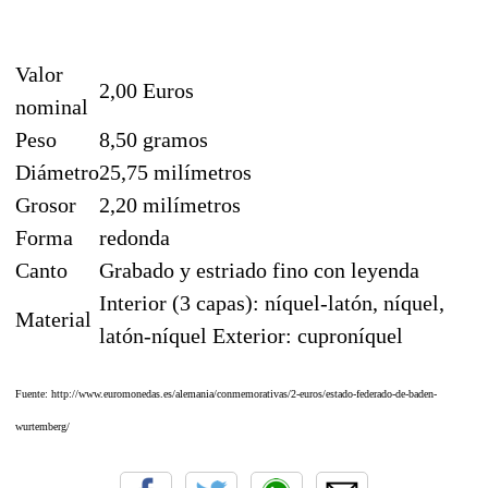
Valor
2,00 Euros
nominal
Peso
8,50 gramos
Diámetro
25,75 milímetros
Grosor
2,20 milímetros
Forma
redonda
Canto
Grabado y estriado fino con leyenda
Interior (3 capas): níquel-latón, níquel,
Material
latón-níquel Exterior: cuproníquel
Fuente: http://www.euromonedas.es/alemania/conmemorativas/2-euros/estado-federado-de-baden-
wurtemberg/