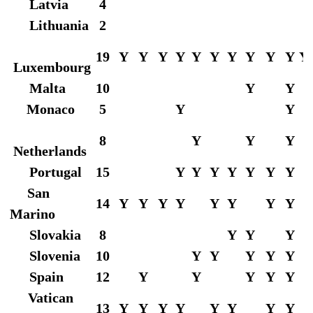
Latvia
4
Lithuania
2
19
Y
Y
Y
Y
Y
Y
Y
Y
Y
Y
Y
Luxembourg
Malta
10
Y
Y
Monaco
5
Y
Y
8
Y
Y
Y
Netherlands
Portugal
15
Y
Y
Y
Y
Y
Y
Y
San
14
Y
Y
Y
Y
Y
Y
Y
Y
Marino
Slovakia
8
Y
Y
Y
Slovenia
10
Y
Y
Y
Y
Y
Spain
12
Y
Y
Y
Y
Y
Vatican
13
Y
Y
Y
Y
Y
Y
Y
Y