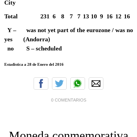
City
Total
231
6
8
7
7
13
10
9
16
12
16
1
Y –
was not yet part of the eurozone / was not 
yes
(Andorra)
no
S – scheduled
Estadistica a 28 de Enero del 2016
0 COMENTARIOS
Moneda conmemorativa