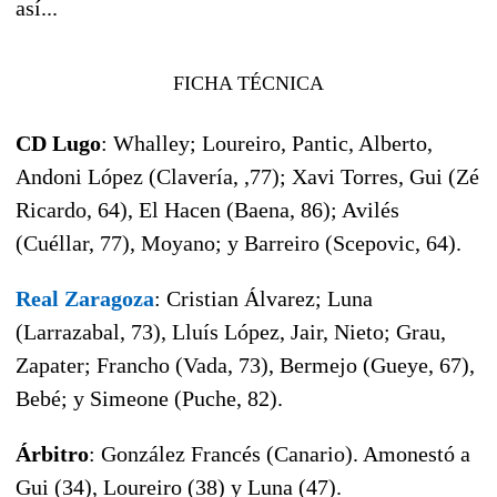
así...
FICHA TÉCNICA
CD Lugo
: Whalley; Loureiro, Pantic, Alberto,
Andoni López (Clavería, ,77); Xavi Torres, Gui (Zé
Ricardo, 64), El Hacen (Baena, 86); Avilés
(Cuéllar, 77), Moyano; y Barreiro (Scepovic, 64).
Real Zaragoza
: Cristian Álvarez; Luna
(Larrazabal, 73), Lluís López, Jair, Nieto; Grau,
Zapater; Francho (Vada, 73), Bermejo (Gueye, 67),
Bebé; y Simeone (Puche, 82).
Árbitro
: González Francés (Canario). Amonestó a
Gui (34), Loureiro (38) y Luna (47).