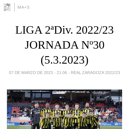
MA+S
LIGA 2ªDiv. 2022/23
JORNADA Nº30
(5.3.2023)
07 DE MARZO DE 2023 - 21:06
-
REAL ZARAGOZA 2022/23