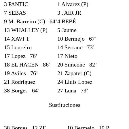
3 PANTIC
1 Alvarez (P)
7 SEBAS
3 JAIR JR
9 M. Barreiro (C)
64’
4 BEBÉ
13 WHALLEY (P)
5 Jaume
14 XAVI T
10 Bermejo
67’
15 Loureiro
14 Serrano
73’
17 Lopez
76’
17 Nieto
18 EL HACEN
86’
20 Simeone
82’
19 Aviles
76’
21 Zapater (C)
21 Rodriguez
24 Lluis Lopez
38 Borges
64’
27 Luna
73’
Sustituciones
38 Borges
12 ZE
10 Bermejo
19 P.