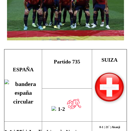
SUIZA
Partido 735
ESPAÑA
1-2
0-1
| 21´ |
Akanji