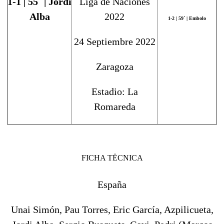
1-1
| 55´ |
Jordi
Liga de Naciones
Alba
2022
1-2
| 59´ |
Embolo
24 Septiembre 2022
Zaragoza
Estadio: La
Romareda
FICHA TËCNICA
España
Unai Simón, Pau Torres, Eric García, Azpilicueta,