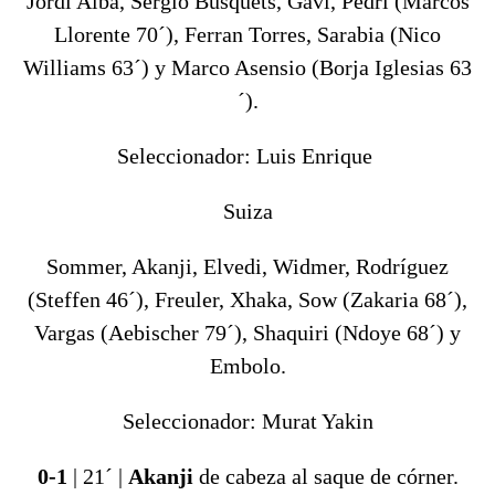
Jordi Alba, Sergio Busquets, Gavi, Pedri (Marcos
Llorente 70´), Ferran Torres, Sarabia (Nico
Williams 63´) y Marco Asensio (Borja Iglesias 63
´).
Seleccionador: Luis Enrique
Suiza
Sommer, Akanji, Elvedi, Widmer, Rodríguez
(Steffen 46´), Freuler, Xhaka, Sow (Zakaria 68´),
Vargas (Aebischer 79´), Shaquiri (Ndoye 68´) y
Embolo.
Seleccionador: Murat Yakin
0-1
| 21´ |
Akanji
de cabeza al saque de córner.