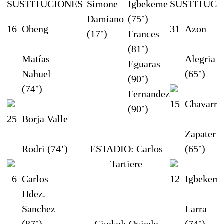
SUSTITUCIONES
Simone
Igbekeme
SUSTITUCI
Damiano
(75’)
16
Obeng
31
Azon
(17’)
Frances
(81’)
Matías
Alegria
Eguaras
Nahuel
(65’)
(90’)
(74’)
Fernandez
15
Chavarri
(90’)
25
Borja Valle
Zapater
Rodri (74’)
ESTADIO:
Carlos
(65’)
Tartiere
6
Carlos
12
Igbekem
Hdez.
Sanchez
Larra
(87’)
Ciudad:
Oviedo
(74’)