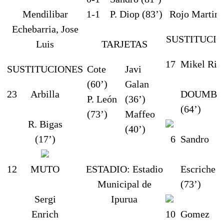
Mendilibar
1-1
P. Diop (83’)
Rojo Martin,
Echebarria, Jose
SUSTITUCI
Luis
TARJETAS
17
Mikel Ric
SUSTITUCIONES
Cote
Javi
(60’)
Galan
23
Arbilla
DOUMBI
P. León
(36’)
(64’)
(73’)
Maffeo
R. Bigas
(40’)
(17’)
6
Sandro
12
MUTO
ESTADIO:
Estadio
Escriche
Municipal de
(73’)
Sergi
Ipurua
Enrich
10
Gomez