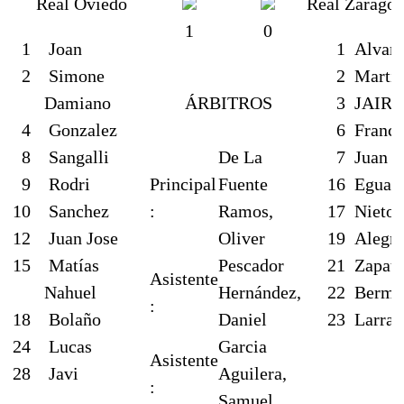
Real Oviedo
Real Zaragoz
1
0
1
Joan
1
Alvare
2
Simone
2
Marti
Damiano
ÁRBITROS
3
JAIR 
4
Gonzalez
6
France
8
Sangalli
De La
7
Juan J
9
Rodri
Principal
Fuente
16
Eguara
10
Sanchez
:
Ramos,
17
Nieto
12
Juan Jose
Oliver
19
Alegri
15
Matías
Pescador
21
Zapate
Asistente
Nahuel
Hernández,
22
Berme
:
18
Bolaño
Daniel
23
Larra
24
Lucas
Garcia
Asistente
28
Javi
Aguilera,
:
Samuel