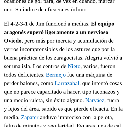
ocasiones de gol para, de vez en cuando, marcar
uno. Su índice de eficacia es ínfimo.
El 4-2-3-1 de Jim funcionó a medias.
El equipo
aragonés superó ligeramente a un nervioso
Oviedo
, pero más por inercia y acumulación de
yerros incomprensibles de los astures que por la
buena práctica de los zaragocistas. Alegría volvió a
ser una isla. Los centros de
Nieto
, varios, fueron
todos deficientes.
Bermejo
fue una máquina de
perder balones, como
Larrazabal
, que intentó cosas
que no parece capacitado a hacer, tipo taconazos y
una medio ruleta, sin éxito alguno.
Narváez
, fuera
y lejos del área, sabido es que pierde eficacia. En la
media,
Zapater
anduvo impreciso con la pelota,
falto de minutos y regularidad. Eguaras, una de cal