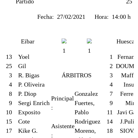
Partido
25
Fecha:
27/02/2021
Hora:
14:00 h
Eibar
Huesca
1
1
13
Yoel
1
Fernand
25
Gil
2
DOUMB
3
R. Bigas
ÁRBITROS
3
Maffe
4
P. Oliveira
4
Insua
8
P. Diop
Gonzalez
7
Ferreir
Principal
9
Sergi Enrich
Fuertes,
9
Mir
:
10
Exposito
Pablo
11
Javi Gal
15
Cote
Rodriguez
14
J.Pulid
Asistente
17
Kike G.
Moreno,
18
SIOVA
: