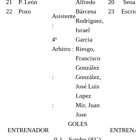
21
P. León
Alfredo
20
Seoan
22
Pozo
Bárcena
23
Escric
Asistente
Rodríguez,
:
Israel
4º
Garcia
Arbitro :
Riesgo,
Francisco
González
:
González,
José Luis
Lopez
:
Mir, Juan
Jose
GOLES
ENTRENADOR
ENTRENA
0-1
Sandro (81’)