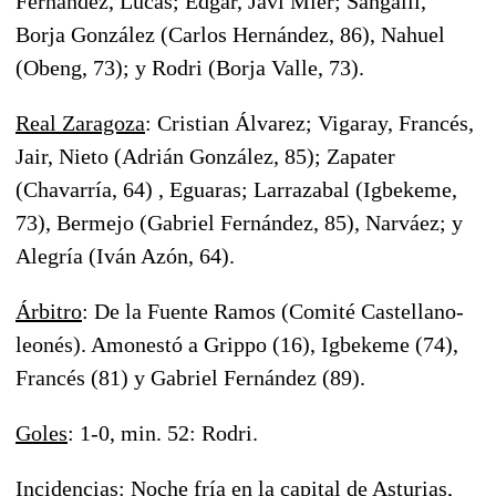
Fernández, Lucas; Édgar, Javi Mier; Sangalli,
Borja González (Carlos Hernández, 86), Nahuel
(Obeng, 73); y Rodri (Borja Valle, 73).
Real Zaragoza
: Cristian Álvarez; Vigaray, Francés,
Jair, Nieto (Adrián González, 85); Zapater
(Chavarría, 64) , Eguaras; Larrazabal (Igbekeme,
73), Bermejo (Gabriel Fernández, 85), Narváez; y
Alegría (Iván Azón, 64).
Árbitro
: De la Fuente Ramos (Comité Castellano-
leonés). Amonestó a Grippo (16), Igbekeme (74),
Francés (81) y Gabriel Fernández (89).
Goles
: 1-0, min. 52: Rodri.
Incidencias
: Noche fría en la capital de Asturias,