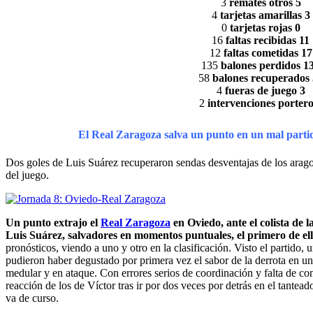
3
remates otros 5
4
tarjetas amarillas 3
0
tarjetas rojas 0
16
faltas recibidas 11
12
faltas cometidas 17
135
balones perdidos 1
58
balones recuperados
4
fueras de juego 3
2
intervenciones portero
El Real Zaragoza salva un punto en un mal partid
Dos goles de Luis Suárez recuperaron sendas desventajas de los aragon
del juego.
Un punto extrajo el
Real Zaragoza
en Oviedo, ante el colista de 
Luis Suárez, salvadores en momentos puntuales, el primero de ello
pronósticos, viendo a uno y otro en la clasificación. Visto el partido
pudieron haber degustado por primera vez el sabor de la derrota en un
medular y en ataque. Con errores serios de coordinación y falta de co
reacción de los de Víctor tras ir por dos veces por detrás en el tantea
va de curso.