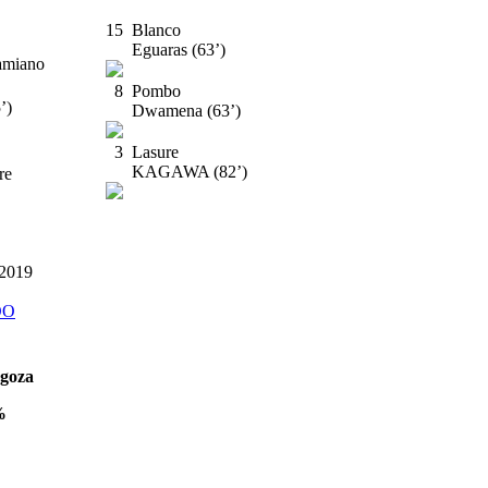
15
Blanco
’)
Eguaras (63’)
amiano
8
Pombo
75’)
Dwamena (63’)
3
Lasure
KAGAWA (82’)
re
 2019
DO
agoza
%