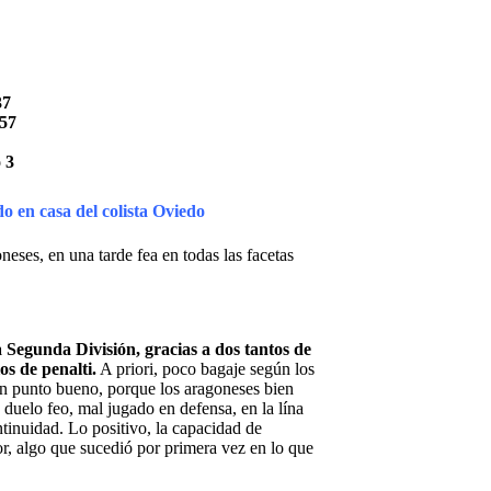
37
 57
 3
o en casa del colista Oviedo
eses, en una tarde fea en todas las facetas
la Segunda División, gracias a dos tantos de
s de penalti.
A priori, poco bagaje según los
, un punto bueno, porque los aragoneses bien
 duelo feo, mal jugado en defensa, en la lína
ntinuidad. Lo positivo, la capacidad de
dor, algo que sucedió por primera vez en lo que