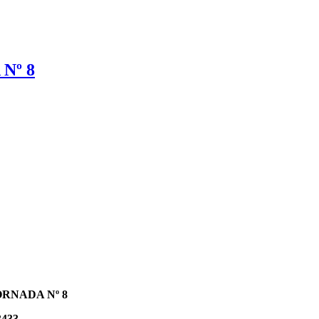
 Nº 8
JORNADA Nº 8
433