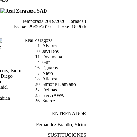
Temporada 2019/2020 |
Jornada 8
Fecha:
29/09/2019
Hora:
18:30 h
Real Zaragoza
1
Alvarez
2
10
Javi Ros
11
Dwamena
14
Guti
16
Eguaras
ros, Isidro
17
Nieto
 Diego
18
Atienza
id
20
Simone Damiano
aniel
22
Delmas
23
KAGAWA
abian
26
Suarez
ENTRENADOR
Fernandez Braulio, Victor
SUSTITUCIONES