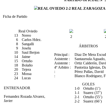
REAL OVIEDO
2-2
REAL ZARAGOZA
Ficha de Partido
Real Oviedo
13
Nereo
2
6
Carlos Hdez.
8
Sangalli
ÁRBITROS
9
Joselu
10
Saul Berjon
Principal :
Diaz De Mera Escude
14
Jaime
Asistente :
Santaursula Aguado,
15
Ortuño
Asistente :
Ortiz Calderón, Dav
18
Bolaño
4º Arbitro :
Pastoriza Iglesias, D
20
Tejera
:
Pérez Pallas, David
23
Mossa
:
Blanco Rodriguez, F
24
Lucas
GOLES
ENTRENADOR
1-0
Ortuño (1’)
1-1
Suarez (37’)
Fernandez Rozada Alvarez,
2-1
Ortuño (55’)
Javier
2-2
Suarez (66’)