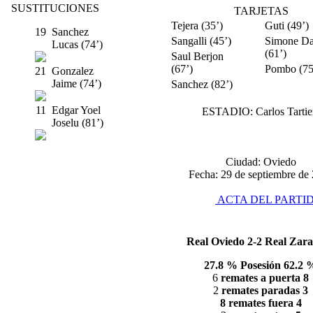
SUSTITUCIONES
TARJETAS
Tejera (35’)
Guti (49
19
Sanchez
Sangalli (45’)
Simone D
Lucas (74’)
(61’)
Saul Berjon
(67’)
Pombo (
21
Gonzalez
Jaime (74’)
Sanchez (82’)
11
Edgar Yoel
ESTADIO:
Carlos Tartie
Joselu (81’)
Ciudad:
Oviedo
Fecha:
29 de septiembre de
ACTA DEL PARTI
Real Oviedo
2-2
Real Zar
27.8 % Posesión 62.2 
6
remates a puerta 8
2
remates paradas 3
8 remates fuera 4