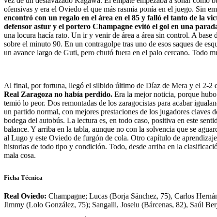
vez de un deslavazado Kagawa. El empate empezaba a sonar como bue
ofensivas y era el Oviedo el que más rasmia ponía en el juego. Sin e
encontró con un regalo en el área en el 85 y falló el tanto de la vi
defensor astur y el portero Champagne evitó el gol en una parada 
una locura hacía rato. Un ir y venir de área a área sin control. A bas
sobre el minuto 90. En un contragolpe tras uno de esos saques de esqu
un avance largo de Guti, pero chutó fuera en el palo cercano. Todo m
Al final, por fortuna, llegó el silbido último de Díaz de Mera y el 2-2
Real Zaragoza no había perdido.
Era la mejor noticia, porque hubo 
temió lo peor. Dos remontadas de los zaragocistas para acabar iguala
un partido normal, con mejores prestaciones de los jugadores claves de 
bodega del autobús. La lectura es, en todo caso, positiva en este senti
balance. Y arriba en la tabla, aunque no con la solvencia que se aguard
al Lugo y este Oviedo de furgón de cola. Otro capítulo de aprendizaje
historias de todo tipo y condición. Todo, desde arriba en la clasificaci
mala cosa.
Ficha Técnica
Real Oviedo:
Champagne; Lucas (Borja Sánchez, 75), Carlos Hernánd
Jimmy (Lolo González, 75); Sangalli, Joselu (Bárcenas, 82), Saúl Ber