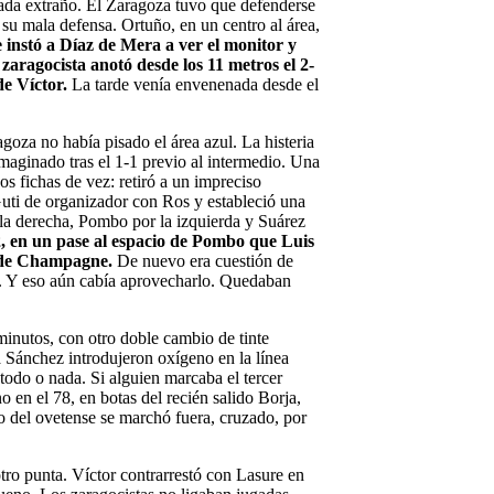
Nada extraño. El Zaragoza tuvo que defenderse
 su mala defensa. Ortuño, en un centro al área,
 instó a Díaz de Mera a ver el monitor y
x zaragocista anotó desde los 11 metros el 2-
de Víctor.
La tarde venía envenenada desde el
goza no había pisado el área azul. La histeria
imaginado tras el 1-1 previo al intermedio. Una
s fichas de vez: retiró a un impreciso
i de organizador con Ros y estableció una
la derecha, Pombo por la izquierda y Suárez
-2, en un pase al espacio de Pombo que Luis
a de Champagne.
De nuevo era cuestión de
o. Y eso aún cabía aprovecharlo. Quedaban
minutos, con otro doble cambio de tinte
a Sánchez introdujeron oxígeno en la línea
a todo o nada. Si alguien marcaba el tercer
o en el 78, en botas del recién salido Borja,
ro del ovetense se marchó fuera, cruzado, por
ro punta. Víctor contrarrestó con Lasure en