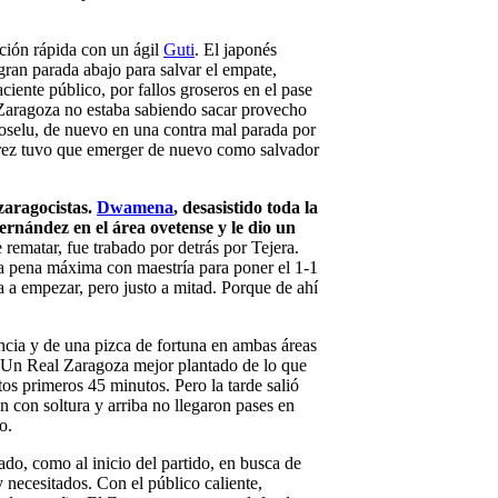
ción rápida con un ágil
Guti
. El japonés
ran parada abajo para salvar el empate,
iente público, por fallos groseros en el pase
 Zaragoza no estaba sabiendo sacar provecho
 Joselu, de nuevo en una contra mal parada por
varez tuvo que emerger de nuevo como salvador
 zaragocistas.
Dwamena
, desasistido toda la
rnández en el área ovetense y le dio un
 rematar, fue trabado por detrás por Tejera.
la pena máxima con maestría para poner el 1-1
a a empezar, pero justo a mitad. Porque de ahí
ncia y de una pizca de fortuna en ambas áreas
. Un Real Zaragoza mejor plantado de lo que
tos primeros 45 minutos. Pero la tarde salió
n con soltura y arriba no llegaron pases en
o.
o, como al inicio del partido, en busca de
 necesitados. Con el público caliente,