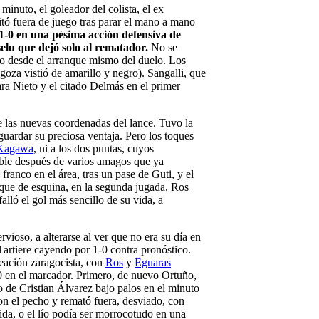
 minuto, el goleador del colista, el ex
itó fuera de juego tras parar el mano a mano
 1-0 en una pésima acción defensiva de
elu que dejó solo al rematador.
No se
do desde el arranque mismo del duelo. Los
agoza vistió de amarillo y negro). Sangalli, que
a Nieto y el citado Delmás en el primer
e las nuevas coordenadas del lance. Tuvo la
guardar su preciosa ventaja. Pero los toques
Kagawa
, ni a los dos puntas, cuyos
able después de varios amagos que ya
franco en el área, tras un pase de Guti, y el
saque de esquina, en la segunda jugada, Ros
lló el gol más sencillo de su vida, a
ioso, a alterarse al ver que no era su día en
Tartiere cayendo por 1-0 contra pronóstico.
eación zaragocista, con
Ros
y
Eguaras
-0 en el marcador. Primero, de nuevo Ortuño,
o de Cristian Álvarez bajo palos en el minuto
con el pecho y remató fuera, desviado, con
da, o el lío podía ser morrocotudo en una