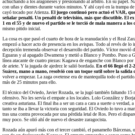
achuchando a los aragoneses y presionando al árbitro. En su papel. 
con uñas y dientes durante varios minutos. Y ahí cayó en la trampa de
cayó tocado por Atienza.
El juego continuó pero actuó el VAR, que
señalar penalti. Un penalti de televisión, más que discutible. El e
1 en el 55 y de nuevo el partido se le torció de mala manera a los 
mismo pitido inicial.
La cosa es que pasó el cuarto de hora de la reanudación y el Real Zara
empezó a hacer acto de presencia en los avispas. Todo al revés de lo 
decepción tremenda observar el desarrollo del partido. Víctor movió do
Eguaras y al apagado Dwamena y metió a Blanco y Pombo. Puso a Gut
línea atacante de cuatro piezas: Kagawa de enganche con Blanco por 
de ariete. Y la jugada de ajedrez le salió bordada.
En el 66 llegó el 2
Suárez, mano a mano, resolvió con un toque sutil sobre la salid
volver a empezar. La zaga ovetense era de mantequilla todo el partid
más de 25 minutos para ello.
El técnico del Oviedo, Javier Rozada, se la jugó también faltando 15 
ofensivo. No les servía el empate a los locales. Lolo González y Borj
creativa asturiana. El final iba a ser un cara a cara a suerte o verdad, 
tanto se iba a llevar la victoria con seguridad. El Oviedo lo tuvo a man
tras una contra provocada por una pérdida letal de Ros. Pero el dispa
muy poco. Se olió ahí de nuevo el desastre zaragocista.
Rozada aún apuró más con el tercer cambió, el panameño Bárcenas, ot