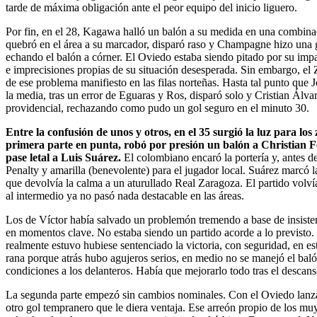
tarde de máxima obligación ante el peor equipo del inicio liguero.
Por fin, en el 28, Kagawa halló un balón a su medida en una combina
quebró en el área a su marcador, disparó raso y Champagne hizo una g
echando el balón a córner. El Oviedo estaba siendo pitado por su impac
e imprecisiones propias de su situación desesperada. Sin embargo, el
de ese problema manifiesto en las filas norteñas. Hasta tal punto que
la media, tras un error de Eguaras y Ros, disparó solo y Cristian Ál
providencial, rechazando como pudo un gol seguro en el minuto 30.
Entre la confusión de unos y otros, en el 35 surgió la luz para los
primera parte en punta, robó por presión un balón a Christian Fe
pase letal a Luis Suárez.
El colombiano encaró la portería y, antes de
Penalty y amarilla (benevolente) para el jugador local. Suárez marcó 
que devolvía la calma a un aturullado Real Zaragoza. El partido volví
al intermedio ya no pasó nada destacable en las áreas.
Los de Víctor había salvado un problemón tremendo a base de insiste
en momentos clave. No estaba siendo un partido acorde a lo previsto
realmente estuvo hubiese sentenciado la victoria, con seguridad, en es
rana porque atrás hubo agujeros serios, en medio no se manejó el baló
condiciones a los delanteros. Había que mejorarlo todo tras el descans
La segunda parte empezó sin cambios nominales. Con el Oviedo lanzad
otro gol tempranero que le diera ventaja. Ese arreón propio de los muy