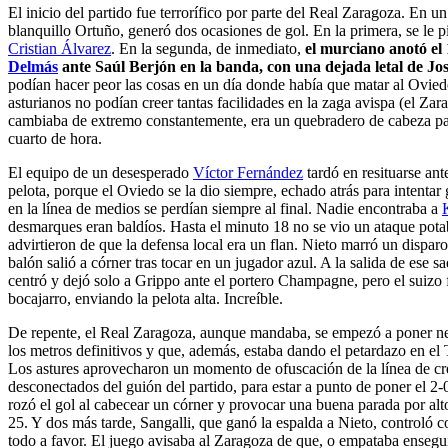
El inicio del partido fue terrorífico por parte del Real Zaragoza. En un
blanquillo Ortuño, generó dos ocasiones de gol. En la primera, se le p
Cristian Álvarez
. En la segunda, de inmediato,
el murciano anotó el
Delmás
ante Saúl Berjón en la banda, con una dejada letal de Jos
podían hacer peor las cosas en un día donde había que matar al Ovie
asturianos no podían creer tantas facilidades en la zaga avispa (el Zar
cambiaba de extremo constantemente, era un quebradero de cabeza par
cuarto de hora.
El equipo de un desesperado
Víctor Fernández
tardó en resituarse ant
pelota, porque el Oviedo se la dio siempre, echado atrás para intentar 
en la línea de medios se perdían siempre al final. Nadie encontraba a
desmarques eran baldíos. Hasta el minuto 18 no se vio un ataque pot
advirtieron de que la defensa local era un flan. Nieto marró un disparo 
balón salió a córner tras tocar en un jugador azul. A la salida de ese 
centró y dejó solo a Grippo ante el portero Champagne, pero el suizo fa
bocajarro, enviando la pelota alta. Increíble.
De repente, el Real Zaragoza, aunque mandaba, se empezó a poner nerv
los metros definitivos y que, además, estaba dando el petardazo en el 
Los astures aprovecharon un momento de ofuscación de la línea de cr
desconectados del guión del partido, para estar a punto de poner el 2
rozó el gol al cabecear un córner y provocar una buena parada por alt
25. Y dos más tarde, Sangalli, que ganó la espalda a Nieto, controló 
todo a favor. El juego avisaba al Zaragoza de que, o empataba ensegui