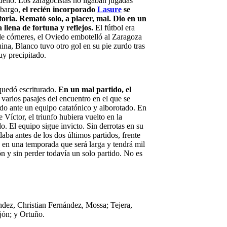
no. Los zaragocistas no ligaban jugadas
mbargo,
el recién incorporado
Lasure
se
ctoria. Remató solo, a placer, mal. Dio en un
llena de fortuna y reflejos.
El fútbol era
e de córneres, el Oviedo embotelló al Zaragoza
ina, Blanco tuvo otro gol en su pie zurdo tras
uy precipitado.
 quedó escriturado.
En un mal partido, el
varios pasajes del encuentro en el que se
ndo ante un equipo catatónico y alborotado. En
Víctor, el triunfo hubiera vuelto en la
do. El equipo sigue invicto. Sin derrotas en su
aba antes de los dos últimos partidos, frente
 en una temporada que será larga y tendrá mil
ón y sin perder todavía un solo partido. No es
ez, Christian Fernández, Mossa; Tejera,
jón; y Ortuño.