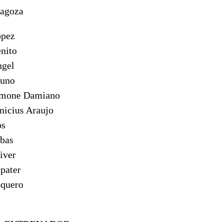
ragoza
pez
nito
gel
uno
mone Damiano
nicius Araujo
s
bas
iver
pater
quero