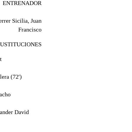
ENTRENADOR
errer Sicilia, Juan
Francisco
SUSTITUCIONES
t
lera (72')
acho
ander David