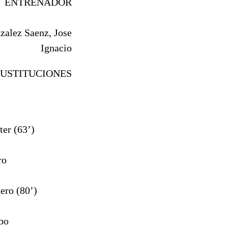
ENTRENADOR
zalez Saenz, Jose
Ignacio
SUSTITUCIONES
ter (63’)
ro
ero (80’)
bo