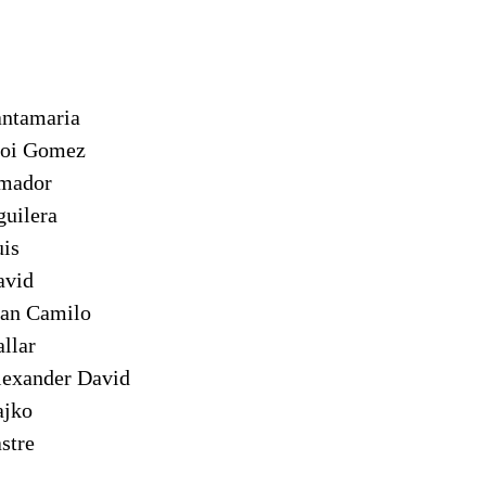
ntamaria
i Gomez
mador
uilera
is
vid
an Camilo
llar
exander David
jko
stre