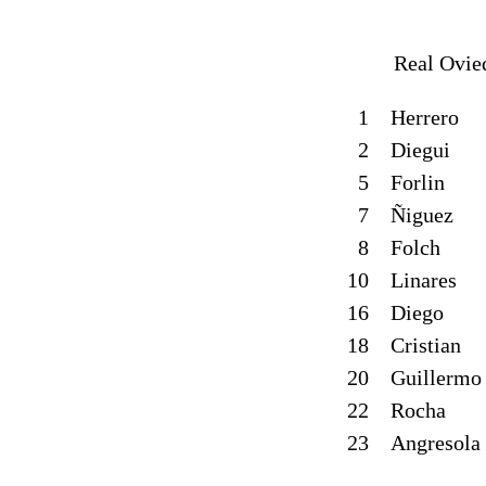
Real Ovie
1
Herrero
2
Diegui
5
Forlin
7
Ñiguez
8
Folch
10
Linares
16
Diego
18
Cristian
20
Guillermo
22
Rocha
23
Angresola