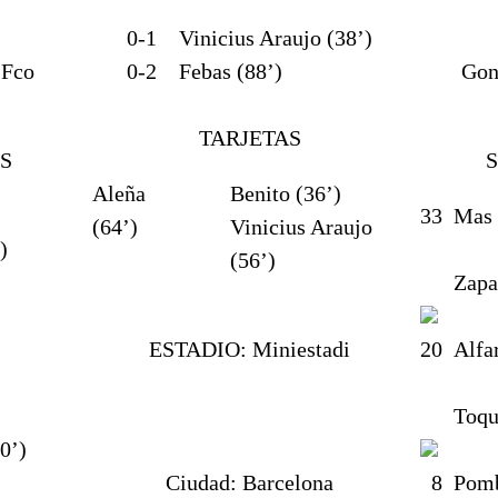
0-1
Vinicius Araujo (38’)
 Fco
0-2
Febas (88’)
Gon
TARJETAS
S
Aleña
Benito (36’)
33
Mas
(64’)
Vinicius Araujo
)
(56’)
Zapa
ESTADIO:
Miniestadi
20
Alfa
Toqu
0’)
Ciudad:
Barcelona
8
Pom