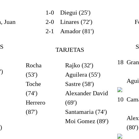
1-0
Diegui (25')
, Juan
2-0
Linares (72')
F
2-1
Amador (81')
S
TARJETAS
18
Gran
Rocha
Rajko (32')
')
(53')
Aguilera (55')
Agui
Toche
Sastre (58')
(74')
Alexander David
10
Cam
Herrero
(69')
(87')
Santamaria (74')
Alex
Moi Gomez (89')
)
(80')