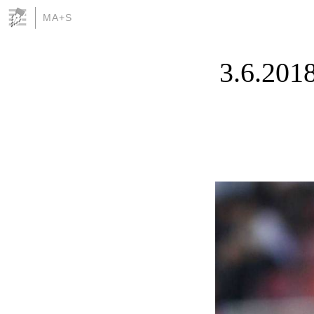
MA+S
3.6.201