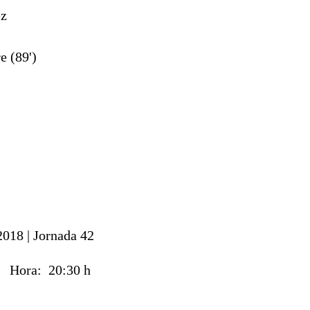
z
e (89')
2018 |
Jornada 42
18
Hora:
20:30 h