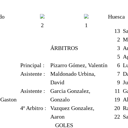
do
Huesca
2
1
13
Sa
2
Mo
ÁRBITROS
3
A
5
Ag
Principal :
Pizarro Gómez, Valentín
6
Lu
Asistente :
Maldonado Urbina,
7
Da
David
9
Ju
Asistente :
Garcia Gonzalez,
11
Ga
 Gaston
Gonzalo
19
Al
4º Arbitro :
Vazquez Gonzalez,
20
Ra
Aaron
22
Sa
GOLES