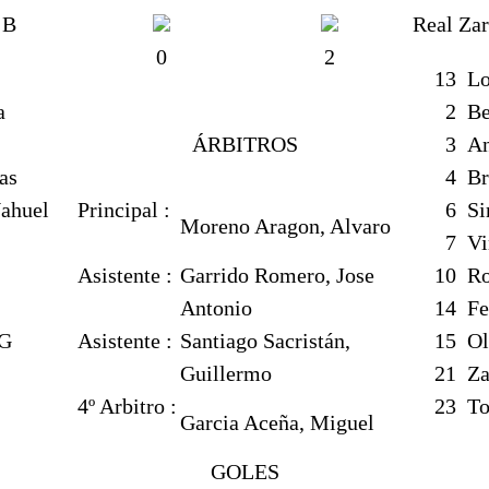
 B
Real Za
0
2
13
Lo
a
2
Be
ÁRBITROS
3
An
as
4
Br
ahuel
Principal :
6
Si
Moreno Aragon, Alvaro
7
Vi
Asistente :
Garrido Romero, Jose
10
Ro
Antonio
14
Fe
 G
Asistente :
Santiago Sacristán,
15
Ol
Guillermo
21
Za
4º Arbitro :
23
To
Garcia Aceña, Miguel
GOLES