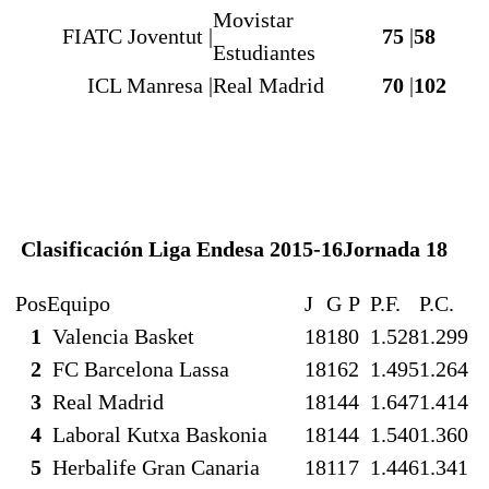
Movistar
FIATC Joventut |
75
|
58
Estudiantes
ICL Manresa |
Real Madrid
70
|
102
Clasificación Liga Endesa 2015-16
Jornada 18
Pos
Equipo
J
G
P
P.F.
P.C.
1
Valencia Basket
18
18
0
1.528
1.299
2
FC Barcelona Lassa
18
16
2
1.495
1.264
3
Real Madrid
18
14
4
1.647
1.414
4
Laboral Kutxa Baskonia
18
14
4
1.540
1.360
5
Herbalife Gran Canaria
18
11
7
1.446
1.341