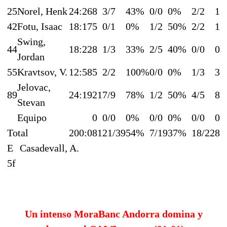
25
Norel, Henk
24:26
8
3/7
43%
0/0
0%
2/2
10
42
Fotu, Isaac
18:17
5
0/1
0%
1/2
50%
2/2
10
Swing,
44
18:22
8
1/3
33%
2/5
40%
0/0
0
Jordan
55
Kravtsov, V.
12:58
5
2/2
100%
0/0
0%
1/3
3
Jelovac,
89
24:19
21
7/9
78%
1/2
50%
4/5
8
Stevan
Equipo
0
0/0
0%
0/0
0%
0/0
0
Total
200:0
81
21/39
54%
7/19
37%
18/22
8
E
Casadevall, A.
5f
Un intenso MoraBanc Andorra domina y