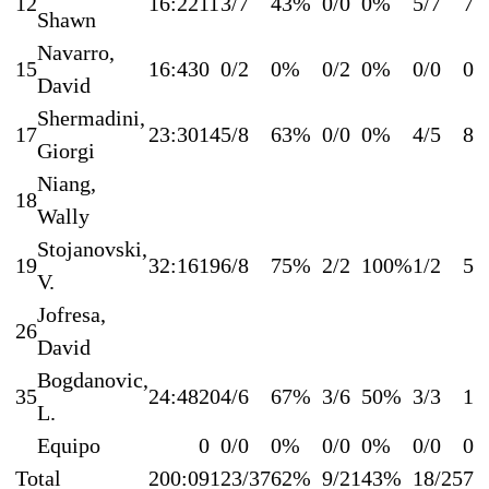
12
16:22
11
3/7
43%
0/0
0%
5/7
7
Shawn
Navarro,
15
16:43
0
0/2
0%
0/2
0%
0/0
0
David
Shermadini,
17
23:30
14
5/8
63%
0/0
0%
4/5
8
Giorgi
Niang,
18
Wally
Stojanovski,
19
32:16
19
6/8
75%
2/2
100%
1/2
5
V.
Jofresa,
26
David
Bogdanovic,
35
24:48
20
4/6
67%
3/6
50%
3/3
10
L.
Equipo
0
0/0
0%
0/0
0%
0/0
0
Total
200:0
91
23/37
62%
9/21
43%
18/25
7