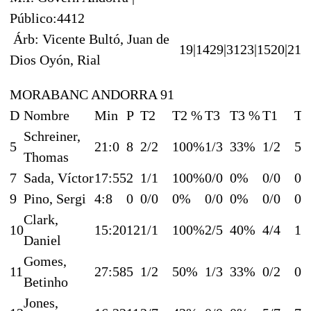
Público:4412
Árb: Vicente Bultó, Juan de
19|14
29|31
23|15
20|21
Dios Oyón, Rial
MORABANC ANDORRA 91
D
Nombre
Min
P
T2
T2 %
T3
T3 %
T1
T1
Schreiner,
5
21:0
8
2/2
100%
1/3
33%
1/2
5
Thomas
7
Sada, Víctor
17:55
2
1/1
100%
0/0
0%
0/0
0
9
Pino, Sergi
4:8
0
0/0
0%
0/0
0%
0/0
0
Clark,
10
15:20
12
1/1
100%
2/5
40%
4/4
10
Daniel
Gomes,
11
27:58
5
1/2
50%
1/3
33%
0/2
0
Betinho
Jones,