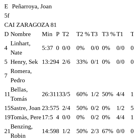
E
Peñarroya, Joan
5f
CAI ZARAGOZA 81
D
Nombre
Min
P
T2
T2 %
T3
T3 %
T1
T1
Linhart,
4
5:37
0
0/0
0%
0/0
0%
0/0
0
Nate
5
Henry, Sek
13:29
4
2/6
33%
0/1
0%
0/0
0
Romera,
7
Pedro
Bellas,
11
26:31
13
3/5
60%
1/2
50%
4/4
10
Tomás
15
Sastre, Joan
23:57
5
2/4
50%
0/2
0%
1/2
5
19
Tomàs, Pere
17:5
4
0/0
0%
0/2
0%
4/4
10
Benzing,
21
14:59
8
1/2
50%
2/3
67%
0/0
0
Robin