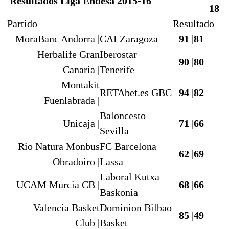
Resultados Liga Endesa 2015-16
18
Partido
Resultado
MoraBanc Andorra |
CAI Zaragoza
91
|
81
Herbalife Gran
Iberostar
90
|
80
Canaria |
Tenerife
Montakit
RETAbet.es GBC
94
|
82
Fuenlabrada |
Baloncesto
Unicaja |
71
|
66
Sevilla
Rio Natura Monbus
FC Barcelona
62
|
69
Obradoiro |
Lassa
Laboral Kutxa
UCAM Murcia CB |
68
|
66
Baskonia
Valencia Basket
Dominion Bilbao
85
|
49
Club |
Basket