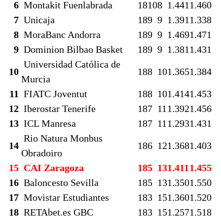
6
Montakit Fuenlabrada
18
10
8
1.441
1.460
7
Unicaja
18
9
9
1.391
1.338
8
MoraBanc Andorra
18
9
9
1.469
1.471
9
Dominion Bilbao Basket
18
9
9
1.381
1.431
Universidad Católica de
10
18
8
10
1.365
1.384
Murcia
11
FIATC Joventut
18
8
10
1.414
1.453
12
Iberostar Tenerife
18
7
11
1.392
1.456
13
ICL Manresa
18
7
11
1.293
1.431
Rio Natura Monbus
14
18
6
12
1.368
1.403
Obradoiro
15
CAI Zaragoza
18
5
13
1.411
1.455
16
Baloncesto Sevilla
18
5
13
1.350
1.550
17
Movistar Estudiantes
18
3
15
1.360
1.520
18
RETAbet.es GBC
18
3
15
1.257
1.518