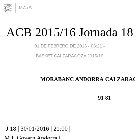
MA+S
ACB 2015/16 Jornada 18
01 DE FEBRERO DE 2016 - 08:21
-
BASKET CAI ZARAGOZA 2015/16
MORABANC ANDORRA
CAI ZARAG
91
81
J 18 | 30/01/2016 | 21:00 |
M.I. Govern Andorra |