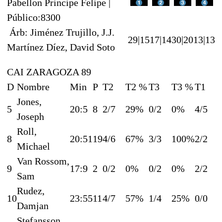
Pabellon Principe Felipe |
Público:8300
Árb: Jiménez Trujillo, J.J.
29|15
17|14
30|20
13|13
Martínez Díez, David Soto
CAI ZARAGOZA 89
D
Nombre
Min
P
T2
T2 %
T3
T3 %
T1
Jones,
5
20:5
8
2/7
29%
0/2
0%
4/5
Joseph
Roll,
8
20:51
19
4/6
67%
3/3
100%
2/2
Michael
Van Rossom,
9
17:9
2
0/2
0%
0/2
0%
2/2
Sam
Rudez,
10
23:55
11
4/7
57%
1/4
25%
0/0
Damjan
Stefansson,