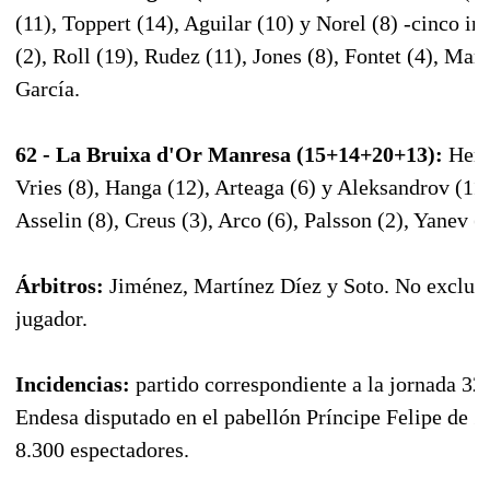
(11), Toppert (14), Aguilar (10) y Norel (8) -cinco in
(2), Roll (19), Rudez (11), Jones (8), Fontet (4), Mar
García.
62 - La Bruixa d'Or Manresa (15+14+20+13):
Hern
Vries (8), Hanga (12), Arteaga (6) y Aleksandrov (11)
Asselin (8), Creus (3), Arco (6), Palsson (2), Yanev (
Árbitros:
Jiménez, Martínez Díez y Soto. No excluy
jugador.
Incidencias:
partido correspondiente a la jornada 32 
Endesa disputado en el pabellón Príncipe Felipe de Z
8.300 espectadores.