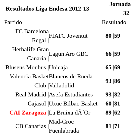
Jornada
Resultados Liga Endesa 2012-13
32
Partido
Resultado
FC Barcelona
FIATC Joventut
80
|
59
Regal |
Herbalife Gran
Lagun Aro GBC
66
|
59
Canaria |
Blusens Monbus |
Unicaja
65
|
69
Valencia Basket
Blancos de Rueda
93
|
86
Club |
Valladolid
Real Madrid |
Asefa Estudiantes
93
|
82
Cajasol |
Uxue Bilbao Basket
60
|
81
C
AI Zaragoza
|
La Bruixa dÂ´Or
89
|
62
Mad-Croc
CB Canarias |
81
|
71
Fuenlabrada