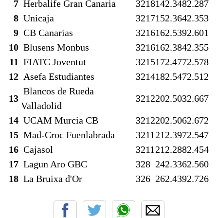
7
Herbalife Gran Canaria
32
18
14
2.348
2.287
8
Unicaja
32
17
15
2.364
2.353
9
CB Canarias
32
16
16
2.539
2.601
10
Blusens Monbus
32
16
16
2.384
2.355
11
FIATC Joventut
32
15
17
2.477
2.578
12
Asefa Estudiantes
32
14
18
2.547
2.512
Blancos de Rueda
13
32
12
20
2.503
2.667
Valladolid
14
UCAM Murcia CB
32
12
20
2.506
2.672
15
Mad-Croc Fuenlabrada
32
11
21
2.397
2.547
16
Cajasol
32
11
21
2.288
2.454
17
Lagun Aro GBC
32
8
24
2.336
2.560
18
La Bruixa d'Or
32
6
26
2.439
2.726