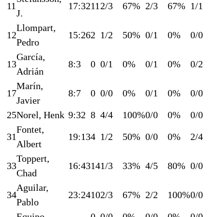
11
17:32
11
2/3
67%
2/3
67%
1/1
J.
Llompart,
12
15:26
2
1/2
50%
0/1
0%
0/0
Pedro
García,
13
8:3
0
0/1
0%
0/1
0%
0/2
Adrián
Marín,
17
8:7
0
0/0
0%
0/1
0%
0/0
Javier
25
Norel, Henk
9:32
8
4/4
100%
0/0
0%
0/0
Fontet,
31
19:13
4
1/2
50%
0/0
0%
2/4
Albert
Toppert,
33
16:43
14
1/3
33%
4/5
80%
0/0
Chad
Aguilar,
34
23:24
10
2/3
67%
2/2
100%
0/0
Pablo
Equipo
0
0/0
0%
0/0
0%
0/0