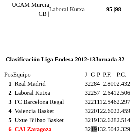
UCAM Murcia
Laboral Kutxa
95
|
98
CB |
Clasificación Liga Endesa 2012-13
Jornada 32
Pos
Equipo
J
G
P
P.F.
P.C.
1
Real Madrid
32
28
4
2.800
2.432
2
Laboral Kutxa
32
25
7
2.641
2.506
3
FC Barcelona Regal
32
21
11
2.546
2.297
4
Valencia Basket
32
20
12
2.602
2.459
5
Uxue Bilbao Basket
32
19
13
2.628
2.514
6
CAI Zaragoza
32
19
13
2.504
2.329