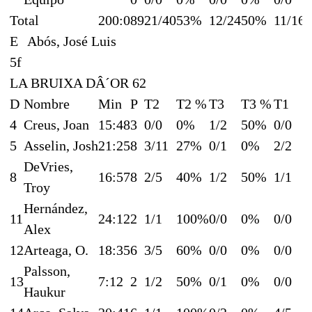
Total
200:0
89
21/40
53%
12/24
50%
11/16
E
Abós, José Luis
5f
LA BRUIXA DÂ´OR 62
D
Nombre
Min
P
T2
T2 %
T3
T3 %
T1
4
Creus, Joan
15:48
3
0/0
0%
1/2
50%
0/0
5
Asselin, Josh
21:25
8
3/11
27%
0/1
0%
2/2
DeVries,
8
16:57
8
2/5
40%
1/2
50%
1/1
Troy
Hernández,
11
24:12
2
1/1
100%
0/0
0%
0/0
Alex
12
Arteaga, O.
18:35
6
3/5
60%
0/0
0%
0/0
Palsson,
13
7:12
2
1/2
50%
0/1
0%
0/0
Haukur