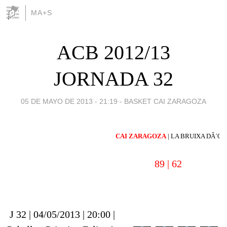
MA+S
ACB 2012/13
JORNADA 32
05 DE MAYO DE 2013 - 21:19
-
BASKET CAI ZARAGOZA
CAI ZARAGOZA
|
LA BRUIXA DÂ´OR
89 |
62
J 32 | 04/05/2013 | 20:00 |