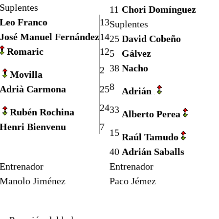
Suplentes
11
Chori Domínguez
Leo Franco
13
Suplentes
José Manuel Fernández
14
25
David Cobeño
Romaric
12
5
Gálvez
38
Nacho
2
Movilla
8
Adrià Carmona
25
Adrián
24
33
Rubén Rochina
Alberto Perea
Henri Bienvenu
7
15
Raúl Tamudo
40
Adrián Saballs
Entrenador
Entrenador
Manolo Jiménez
Paco Jémez