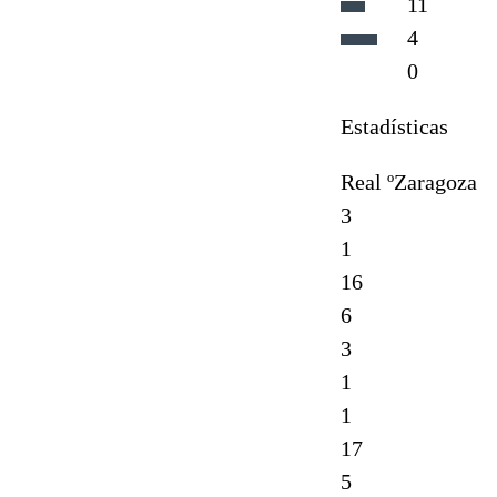
11
4
0
Estadísticas
Real ºZaragoza
3
1
16
6
3
1
1
17
5