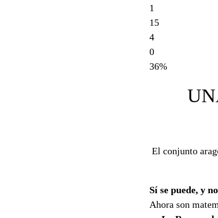
1
15
4
0
36%
UN
El conjunto arag
Sí se puede, y n
Ahora son matemá