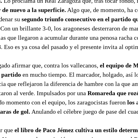
a.
Lo proclama un Real Zaragoza que, tras tocar fondo, 
 de nuevo a la superficie.
Algo que, de momento, ha c
adenar su
segundo triunfo consecutivo en el partido qu
Con un brillante 3-0, los aragoneses desterraron de man
mas que llegaron a acumular durante una penosa racha c
 Eso es ya cosa del pasado y el presente invita al opt
gado afirmar que, contra los vallecanos,
el equipo de 
r partido
en mucho tiempo. El marcador, holgado, así lo 
cia que reflejaron la diferencia de hambre con la que 
taron al verde. Impulsados por una
Romareda que rozó 
do momento con el equipo, los zaragocistas fueron
los a
aras de gol.
Anulando el célebre juego de pase del cuad
ar que
el libro de Paco Jémez cultiva un estilo deter