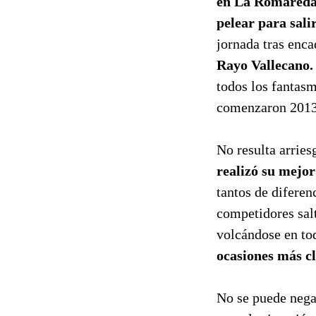
en La Romared
pelear para salir
jornada tras enc
Rayo Vallecano.
todos los fantas
comenzaron 2013.
No resulta arries
realizó su mejo
tantos de diferen
competidores sal
volcándose en to
ocasiones más cl
No se puede neg