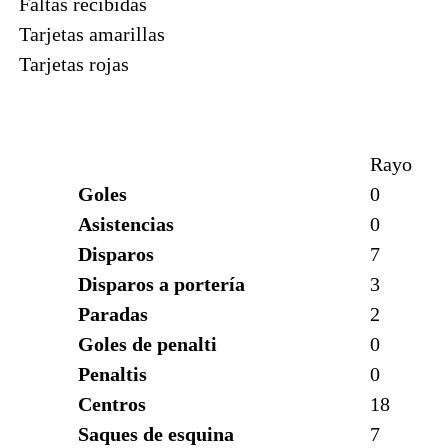
Faltas recibidas
Tarjetas amarillas
Tarjetas rojas
Rayo
Goles
0
Asistencias
0
Disparos
7
Disparos a portería
3
Paradas
2
Goles de penalti
0
Penaltis
0
Centros
18
Saques de esquina
7