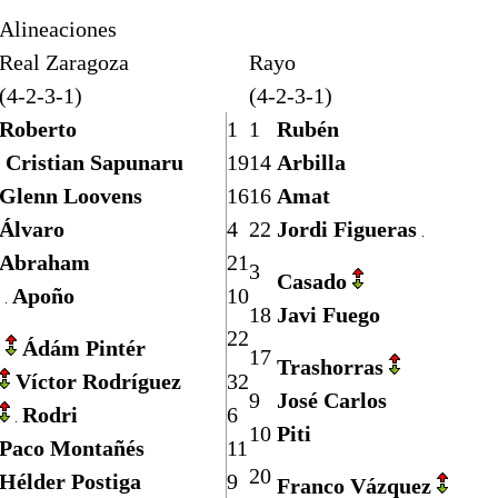
Alineaciones
Real Zaragoza
Rayo
(4-2-3-1)
(4-2-3-1)
Roberto
1
1
Rubén
Cristian Sapunaru
19
14
Arbilla
Glenn Loovens
16
16
Amat
Álvaro
4
22
Jordi Figueras
Abraham
21
3
Casado
Apoño
10
18
Javi Fuego
22
Ádám Pintér
17
Trashorras
Víctor Rodríguez
32
9
José Carlos
Rodri
6
10
Piti
Paco Montañés
11
20
Hélder Postiga
9
Franco Vázquez