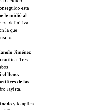
ha decidido
onseguido esta
e le midió al
era definitiva
on la que
imismo.
Manolo Jiménez
ratifica. Tres
ambos
el lleno,
rtífices de las
ro rayista.
minado
y lo aplica