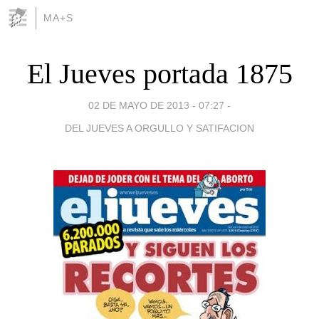
MA+S
El Jueves portada 1875
02 DE MAYO DE 2013 - 07:27
-
DEL JUEVES A ORGULLO Y SATIFACION