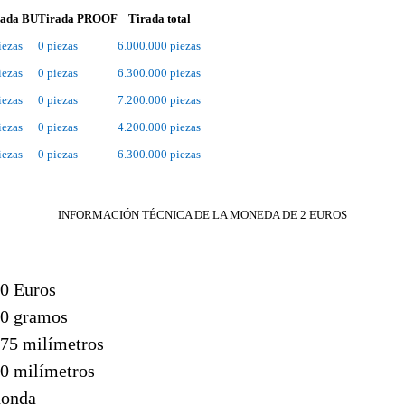
rada BU
Tirada PROOF
Tirada total
iezas
0 piezas
6.000.000 piezas
iezas
0 piezas
6.300.000 piezas
iezas
0 piezas
7.200.000 piezas
iezas
0 piezas
4.200.000 piezas
iezas
0 piezas
6.300.000 piezas
INFORMACIÓN TÉCNICA DE LA MONEDA DE 2 EUROS
00 Euros
50 gramos
,75 milímetros
20 milímetros
donda