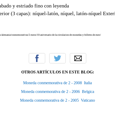
abado y estriado fino con leyenda
erior (3 capas): níquel-latón, níquel, latón-níquel Exte
alemania/conmemorativas/2-euros/10-aniversario-de-la-circulacion-de-monedas-y-billetes-de-euro/
OTROS ARTÍCULOS EN ESTE BLOG:
Moneda conmemorativa de 2 - 2008  Italia
Moneda conmemorativa de 2 - 2006  Belgica
Moneda conmemorativa de 2 - 2005  Vaticano