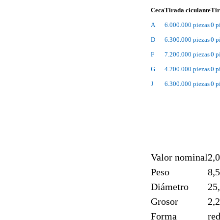
Ceca
Tirada ciculante
Ti
A
6.000.000 piezas
0 p
D
6.300.000 piezas
0 p
F
7.200.000 piezas
0 p
G
4.200.000 piezas
0 p
J
6.300.000 piezas
0 p
Valor nominal
2,
Peso
8,
Diámetro
25
Grosor
2,
Forma
re