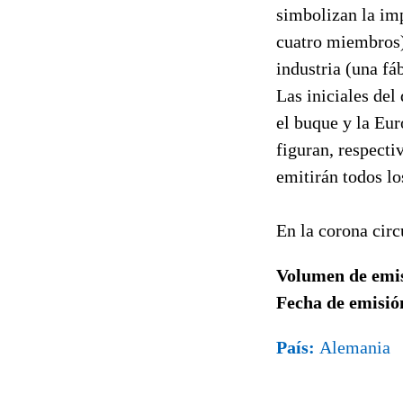
simbolizan la imp
cuatro miembros),
industria (una fáb
Las iniciales del
el buque y la Eur
figuran, respect
emitirán todos lo
En la corona circ
Volumen de emi
Fecha de emisió
País:
Alemania