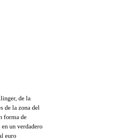
inger, de la
s de la zona del
n forma de
o en un verdadero
al euro