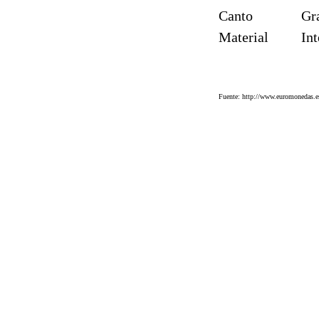
Canto
Gr
Material
Int
Fuente: http://www.euromonedas.es/