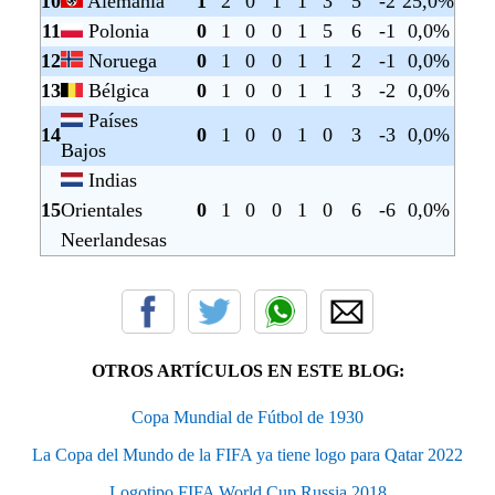
10
Alemania
1
2
0
1
1
3
5
-2
25,0%
11
Polonia
0
1
0
0
1
5
6
-1
0,0%
12
Noruega
0
1
0
0
1
1
2
-1
0,0%
13
Bélgica
0
1
0
0
1
1
3
-2
0,0%
Países
14
0
1
0
0
1
0
3
-3
0,0%
Bajos
Indias
15
Orientales
0
1
0
0
1
0
6
-6
0,0%
Neerlandesas
OTROS ARTÍCULOS EN ESTE BLOG:
Copa Mundial de Fútbol de 1930
La Copa del Mundo de la FIFA ya tiene logo para Qatar 2022
Logotipo FIFA World Cup Russia 2018