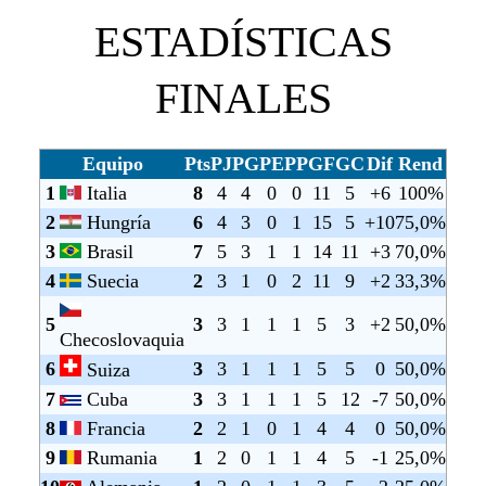
ESTADÍSTICAS
FINALES
Equipo
Pts
PJ
PG
PE
PP
GF
GC
Dif
Rend
1
Italia
8
4
4
0
0
11
5
+6
100%
2
Hungría
6
4
3
0
1
15
5
+10
75,0%
3
Brasil
7
5
3
1
1
14
11
+3
70,0%
4
Suecia
2
3
1
0
2
11
9
+2
33,3%
5
3
3
1
1
1
5
3
+2
50,0%
Checoslovaquia
6
3
3
1
1
1
5
5
0
50,0%
Suiza
7
Cuba
3
3
1
1
1
5
12
-7
50,0%
8
Francia
2
2
1
0
1
4
4
0
50,0%
9
Rumania
1
2
0
1
1
4
5
-1
25,0%