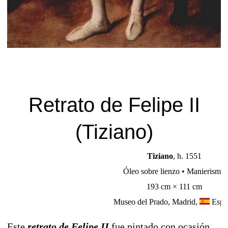
Retrato de Felipe II
(Tiziano)
Tiziano
, h. 1551
Óleo sobre lienzo • Manierismo
193 cm × 111 cm
Museo del Prado, Madrid,
Espa
Este
retrato de Felipe II
fue pintado con ocasión