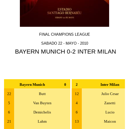
FINAL CHAMPIONS LEAGUE
SABADO 22 - MAYO - 2010
BAYERN MUNICH 0-2 INTER MILAN
Bayern Munich
0
2
Inter Milan
22
Butt
12
Julio Cesar
5
Van Buyten
4
Zanetti
6
Demichelis
6
Lucio
21
Lahm
13
Maicon