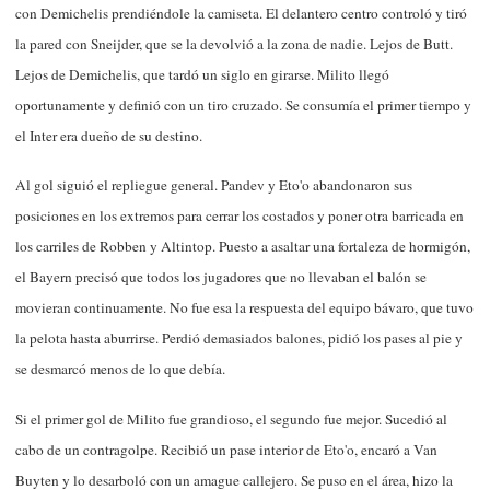
con Demichelis prendiéndole la camiseta. El delantero centro controló y tiró
la pared con Sneijder, que se la devolvió a la zona de nadie. Lejos de Butt.
Lejos de Demichelis, que tardó un siglo en girarse. Milito llegó
oportunamente y definió con un tiro cruzado. Se consumía el primer tiempo y
el Inter era dueño de su destino.
Al gol siguió el repliegue general. Pandev y Eto'o abandonaron sus
posiciones en los extremos para cerrar los costados y poner otra barricada en
los carriles de Robben y Altintop. Puesto a asaltar una fortaleza de hormigón,
el Bayern precisó que todos los jugadores que no llevaban el balón se
movieran continuamente. No fue esa la respuesta del equipo bávaro, que tuvo
la pelota hasta aburrirse. Perdió demasiados balones, pidió los pases al pie y
se desmarcó menos de lo que debía.
Si el primer gol de Milito fue grandioso, el segundo fue mejor. Sucedió al
cabo de un contragolpe. Recibió un pase interior de Eto'o, encaró a Van
Buyten y lo desarboló con un amague callejero. Se puso en el área, hizo la