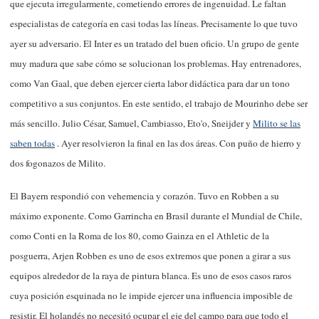
que ejecuta irregularmente, cometiendo errores de ingenuidad. Le faltan
especialistas de categoría en casi todas las líneas. Precisamente lo que tuvo
ayer su adversario. El Inter es un tratado del buen oficio. Un grupo de gente
muy madura que sabe cómo se solucionan los problemas. Hay entrenadores,
como Van Gaal, que deben ejercer cierta labor didáctica para dar un tono
competitivo a sus conjuntos. En este sentido, el trabajo de Mourinho debe ser
más sencillo. Julio César, Samuel, Cambiasso, Eto'o, Sneijder y
Milito se las
saben todas
. Ayer resolvieron la final en las dos áreas. Con puño de hierro y
dos fogonazos de Milito.
El Bayern respondió con vehemencia y corazón. Tuvo en Robben a su
máximo exponente. Como Garrincha en Brasil durante el Mundial de Chile,
como Conti en la Roma de los 80, como Gainza en el Athletic de la
posguerra, Arjen Robben es uno de esos extremos que ponen a girar a sus
equipos alrededor de la raya de pintura blanca. Es uno de esos casos raros
cuya posición esquinada no le impide ejercer una influencia imposible de
resistir. El holandés no necesitó ocupar el eje del campo para que todo el