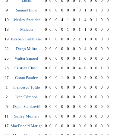
6
Lucio
0
0
0
0
0
0
1
0
0
0
0
0
9
Samuel Eto'o
0
0
0
0
0
0
0
1
0
1
0
0
10
Wesley Sneijder
0
0
0
4
1
0
1
4
0
1
0
0
13
Maicon
0
0
0
0
1
0
1
1
0
0
0
0
19
Esteban Cambiasso
0
0
0
0
0
2
1
1
0
0
0
0
22
Diego Milito
2
0
0
0
0
0
0
4
0
0
0
0
25
Walter Samuel
0
0
0
0
0
0
1
0
0
0
0
0
26
Cristian Chivu
0
0
0
0
0
0
4
0
0
0
1
0
27
Goran Pandev
0
0
0
1
0
0
0
5
0
0
0
0
1
Francesco Toldo
0
0
0
0
0
0
0
0
0
0
0
0
2
Iván Córdoba
0
0
0
0
0
0
0
0
0
0
0
0
5
Dejan Stanković
0
0
0
0
0
0
3
0
0
0
0
0
11
Sulley Muntari
0
0
0
0
0
0
0
0
0
0
0
0
17
MacDonald Mariga
0
0
0
0
0
0
0
0
0
0
0
0