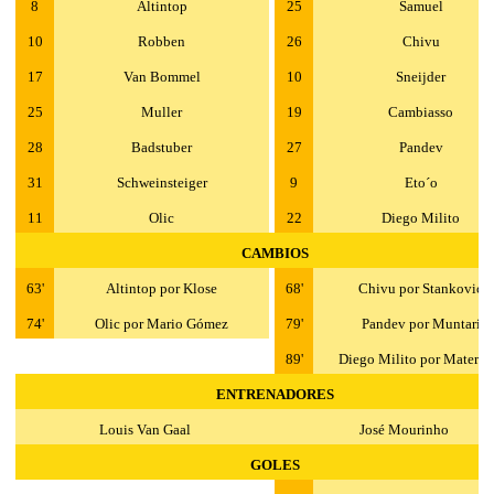
8
Altintop
25
Samuel
10
Robben
26
Chivu
17
Van Bommel
10
Sneijder
25
Muller
19
Cambiasso
28
Badstuber
27
Pandev
31
Schweinsteiger
9
Eto´o
11
Olic
22
Diego Milito
CAMBIOS
63'
Altintop por Klose
68'
Chivu por Stankovic
74'
Olic por Mario Gómez
79'
Pandev por Muntari
89'
Diego Milito por Materaz
ENTRENADORES
Louis Van Gaal
José Mourinho
GOLES