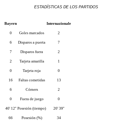
ESTADÍSTICAS DE LOS PARTIDOS
Bayern
Internazionale
0
Goles marcados
2
6
Disparos a puerta
7
7
Disparos fuera
2
2
Tarjeta amarilla
1
0
Tarjeta roja
0
16
Faltas cometidas
13
6
Córners
2
0
Fuera de juego
0
40' 12''
Posesión (tiempo)
20' 39''
66
Posesión (%)
34