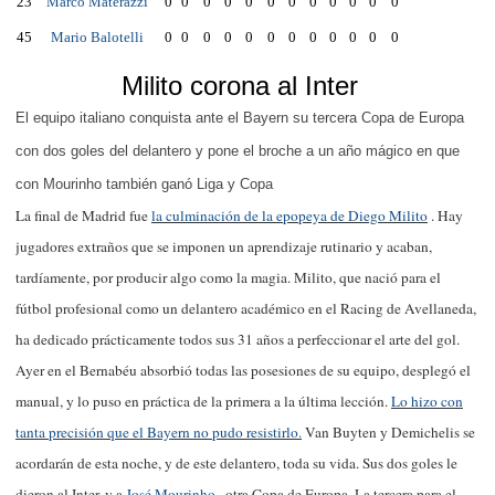
23
Marco Materazzi
0
0
0
0
0
0
0
0
0
0
0
0
45
Mario Balotelli
0
0
0
0
0
0
0
0
0
0
0
0
Milito corona al Inter
El equipo italiano conquista ante el Bayern su tercera Copa de Europa
con dos goles del delantero y pone el broche a un año mágico en que
con Mourinho también ganó Liga y Copa
La final de Madrid fue
la culminación de la epopeya de Diego Milito
. Hay
jugadores extraños que se imponen un aprendizaje rutinario y acaban,
tardíamente, por producir algo como la magia. Milito, que nació para el
fútbol profesional como un delantero académico en el Racing de Avellaneda,
ha dedicado prácticamente todos sus 31 años a perfeccionar el arte del gol.
Ayer en el Bernabéu absorbió todas las posesiones de su equipo, desplegó el
manual, y lo puso en práctica de la primera a la última lección.
Lo hizo con
tanta precisión que el Bayern no pudo resistirlo.
Van Buyten y Demichelis se
acordarán de esta noche, y de este delantero, toda su vida. Sus dos goles le
dieron al Inter, y a
José Mourinho
, otra Copa de Europa. La tercera para el