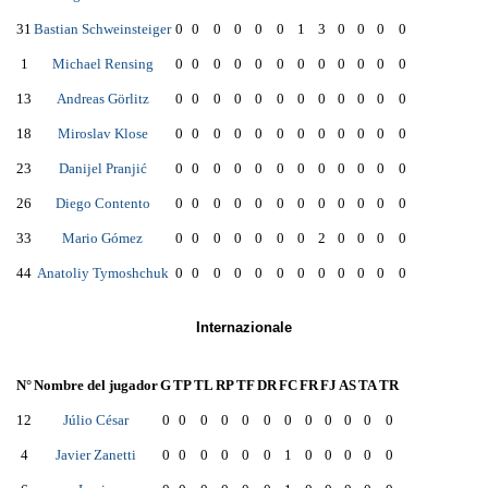
31
Bastian Schweinsteiger
0
0
0
0
0
0
1
3
0
0
0
0
1
Michael Rensing
0
0
0
0
0
0
0
0
0
0
0
0
13
Andreas Görlitz
0
0
0
0
0
0
0
0
0
0
0
0
18
Miroslav Klose
0
0
0
0
0
0
0
0
0
0
0
0
23
Danijel Pranjić
0
0
0
0
0
0
0
0
0
0
0
0
26
Diego Contento
0
0
0
0
0
0
0
0
0
0
0
0
33
Mario Gómez
0
0
0
0
0
0
0
2
0
0
0
0
44
Anatoliy Tymoshchuk
0
0
0
0
0
0
0
0
0
0
0
0
Internazionale
N°
Nombre del jugador
G
TP
TL
RP
TF
DR
FC
FR
FJ
AS
TA
TR
12
Júlio César
0
0
0
0
0
0
0
0
0
0
0
0
4
Javier Zanetti
0
0
0
0
0
0
1
0
0
0
0
0