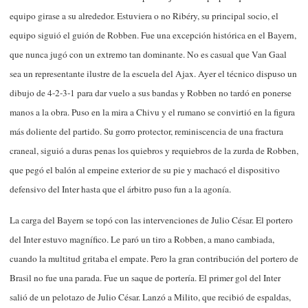
equipo girase a su alrededor. Estuviera o no Ribéry, su principal socio, el
equipo siguió el guión de Robben. Fue una excepción histórica en el Bayern,
que nunca jugó con un extremo tan dominante. No es casual que Van Gaal
sea un representante ilustre de la escuela del Ajax. Ayer el técnico dispuso un
dibujo de 4-2-3-1 para dar vuelo a sus bandas y Robben no tardó en ponerse
manos a la obra. Puso en la mira a Chivu y el rumano se convirtió en la figura
más doliente del partido. Su gorro protector, reminiscencia de una fractura
craneal, siguió a duras penas los quiebros y requiebros de la zurda de Robben,
que pegó el balón al empeine exterior de su pie y machacó el dispositivo
defensivo del Inter hasta que el árbitro puso fun a la agonía.
La carga del Bayern se topó con las intervenciones de Julio César. El portero
del Inter estuvo magnífico. Le paró un tiro a Robben, a mano cambiada,
cuando la multitud gritaba el empate. Pero la gran contribución del portero de
Brasil no fue una parada. Fue un saque de portería. El primer gol del Inter
salió de un pelotazo de Julio César. Lanzó a Milito, que recibió de espaldas,