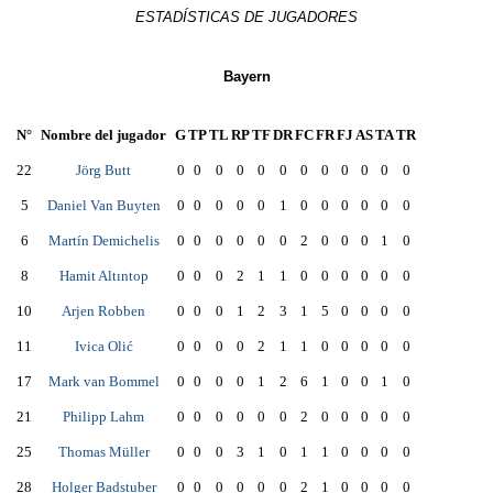
ESTADÍSTICAS DE JUGADORES
Bayern
N°
Nombre del jugador
G
TP
TL
RP
TF
DR
FC
FR
FJ
AS
TA
TR
22
Jörg Butt
0
0
0
0
0
0
0
0
0
0
0
0
5
Daniel Van Buyten
0
0
0
0
0
1
0
0
0
0
0
0
6
Martín Demichelis
0
0
0
0
0
0
2
0
0
0
1
0
8
Hamit Altıntop
0
0
0
2
1
1
0
0
0
0
0
0
10
Arjen Robben
0
0
0
1
2
3
1
5
0
0
0
0
11
Ivica Olić
0
0
0
0
2
1
1
0
0
0
0
0
17
Mark van Bommel
0
0
0
0
1
2
6
1
0
0
1
0
21
Philipp Lahm
0
0
0
0
0
0
2
0
0
0
0
0
25
Thomas Müller
0
0
0
3
1
0
1
1
0
0
0
0
28
Holger Badstuber
0
0
0
0
0
0
2
1
0
0
0
0