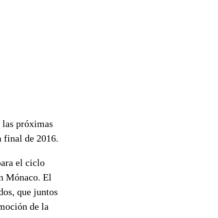
á las próximas
 final de 2016.
ra el ciclo
en Mónaco. El
dos, que juntos
moción de la