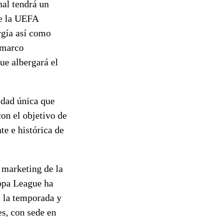
nal tendrá un
de la UEFA
rgía así como
n marco
que albergará el
idad única que
on el objetivo de
te e histórica de
 marketing de la
pa League ha
a la temporada y
s, con sede en