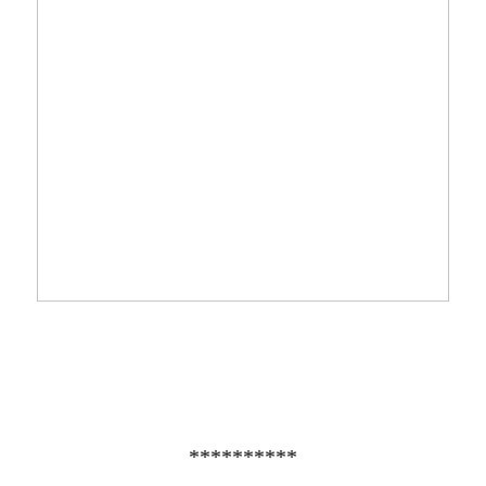
**********