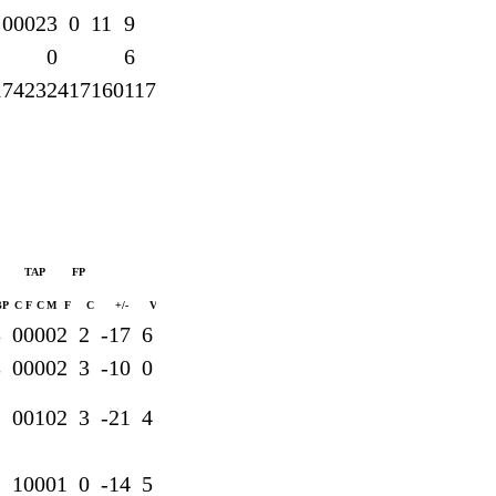
0
0
0
2
3
0
11
9
0
6
1
7
4
2
3
24
17
160
117
TAP
FP
BP
C
F
C
M
F
C
+/-
V
3
0
0
0
0
2
2
-17
6
3
0
0
0
0
2
3
-10
0
1
0
0
1
0
2
3
-21
4
1
1
0
0
0
1
0
-14
5