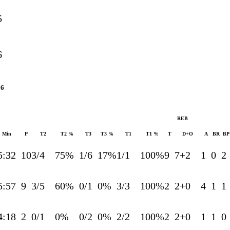
5
6
96
REB
Min
P
T2
T2 %
T3
T3 %
T1
T1 %
T
D+O
A
BR
BP
5:32
10
3/4
75%
1/6
17%
1/1
100%
9
7+2
1
0
2
5:57
9
3/5
60%
0/1
0%
3/3
100%
2
2+0
4
1
1
4:18
2
0/1
0%
0/2
0%
2/2
100%
2
2+0
1
1
0