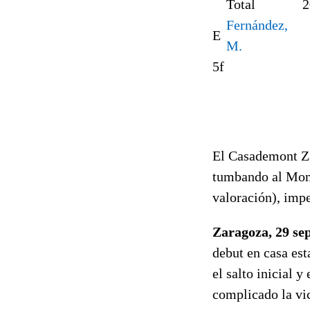
Total
2
Fernández,
E
M.
5f
El Casademont Za
tumbando al Monb
valoración), impe
Zaragoza, 29 sep
debut en casa es
el salto inicial y
complicado la vic