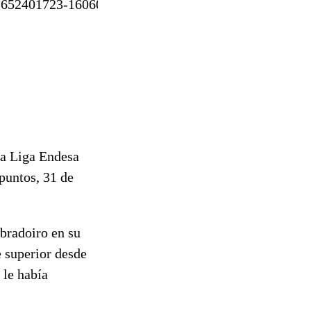
16
5
2
4
0
17
23
-160
60
la Liga Endesa
puntos, 31 de
bradoiro en su
e superior desde
 le había