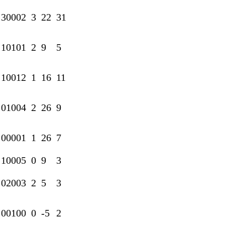
3
0
0
0
2
3
22
31
1
0
1
0
1
2
9
5
1
0
0
1
2
1
16
11
0
1
0
0
4
2
26
9
0
0
0
0
1
1
26
7
1
0
0
0
5
0
9
3
0
2
0
0
3
2
5
3
0
0
1
0
0
0
-5
2