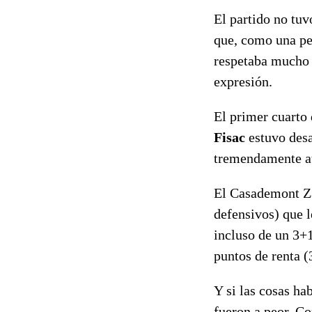
El partido no tuv
que, como una per
respetaba mucho 
expresión.
El primer cuarto 
Fisac
estuvo desa
tremendamente at
El Casademont Za
defensivos) que 
incluso de un 3+1
puntos de renta (
Y si las cosas ha
fueron a peor. Co