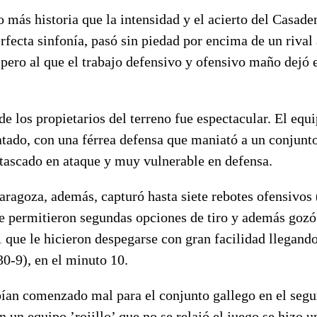
o más historia que la intensidad y el acierto del Casa
fecta sinfonía, pasó sin piedad por encima de un rival 
pero al que el trabajo defensivo y ofensivo maño dejó
de los propietarios del terreno fue espectacular. El equ
tado, con una férrea defensa que maniató a un conjunt
ascado en ataque y muy vulnerable en defensa.
ragoza, además, capturó hasta siete rebotes ofensivos
le permitieron segundas opciones de tiro y además gozó
 que le hicieron despegarse con gran facilidad llegando
30-9), en el minuto 10.
bían comenzado mal para el conjunto gallego en el segu
n un equipo ’rojillo’ que no se relajó el juego se hizo u