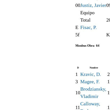
00
Justiz, Javier
0
Equipo
Total
2
E
Fisac, P.
5f
K
Monbus Obra 64
D
Nombre
1
Kravic, D.
2
3
Magee, F.
1
Brodziansky,
10
1
Vladimir
Calloway,
11
1