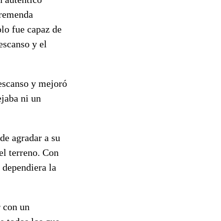
tremenda
olo fue capaz de
escanso y el
descanso y mejoró
jaba ni un
 de agradar a su
el terreno. Con
l dependiera la
r con un