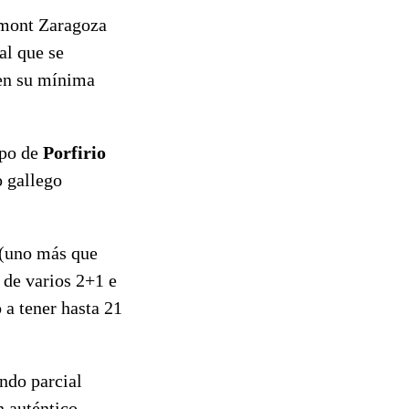
demont Zaragoza
al que se
 en su mínima
ipo de
Porfirio
o gallego
 (uno más que
 de varios 2+1 e
 a tener hasta 21
ndo parcial
n auténtico