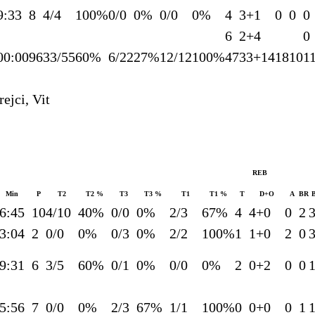
9:33
8
4/4
100%
0/0
0%
0/0
0%
4
3+1
0
0
0
6
2+4
0
00:00
96
33/55
60%
6/22
27%
12/12
100%
47
33+14
18
10
1
rejci, Vit
REB
Min
P
T2
T2 %
T3
T3 %
T1
T1 %
T
D+O
A
BR
6:45
10
4/10
40%
0/0
0%
2/3
67%
4
4+0
0
2
3:04
2
0/0
0%
0/3
0%
2/2
100%
1
1+0
2
0
9:31
6
3/5
60%
0/1
0%
0/0
0%
2
0+2
0
0
5:56
7
0/0
0%
2/3
67%
1/1
100%
0
0+0
0
1