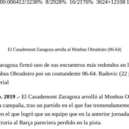
00:00
64
12/32
38%
8/29
28%
16/21
76%
36
24+12
10
8
El Casademont Zaragoza arrolla al Monbus Obradoiro (96-64)
ragoza firmó uno de sus encuentros más redondos en 
us Obradoiro por un contundente 96-64. Radovic (22 
rial
. 2019 .-
El Casademont Zaragoza arrolló al Monbus O
ta campaña, tras un partido en el que fue tremendament
 en el que logró que un equipo que en la anterior jornada
toria al Barça pareciera perdido en la pista.