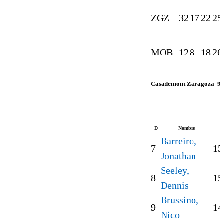
ZGZ
32
17
22
2
MOB
12
8
18
2
Casademont Zaragoza 
D
Nombre
Barreiro,
7
1
Jonathan
Seeley,
8
1
Dennis
Brussino,
9
1
Nico