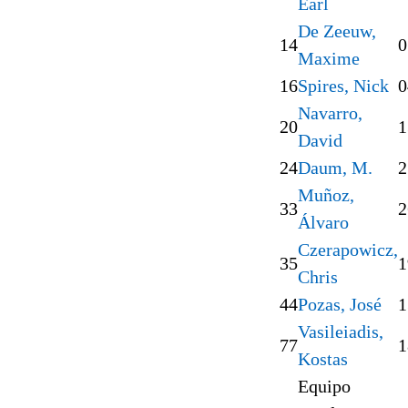
Earl
De Zeeuw,
14
0
Maxime
16
Spires, Nick
0
Navarro,
20
1
David
24
Daum, M.
2
Muñoz,
33
2
Álvaro
Czerapowicz,
35
1
Chris
44
Pozas, José
1
Vasileiadis,
77
1
Kostas
Equipo