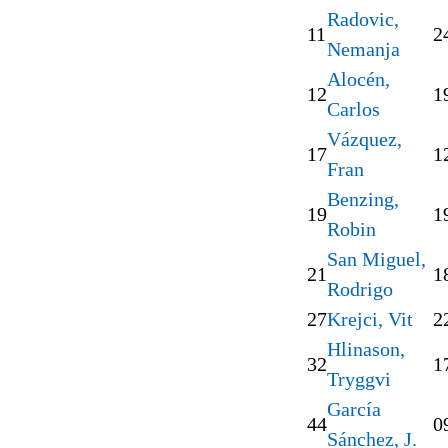
Radovic,
11
2
Nemanja
Alocén,
12
1
Carlos
Vázquez,
17
1
Fran
Benzing,
19
1
Robin
San Miguel,
21
1
Rodrigo
27
Krejci, Vit
2
Hlinason,
32
1
Tryggvi
García
44
0
Sánchez, J.