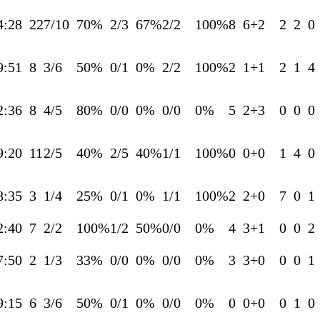
4:28
22
7/10
70%
2/3
67%
2/2
100%
8
6+2
2
2
0
9:51
8
3/6
50%
0/1
0%
2/2
100%
2
1+1
2
1
4
2:36
8
4/5
80%
0/0
0%
0/0
0%
5
2+3
0
0
0
9:20
11
2/5
40%
2/5
40%
1/1
100%
0
0+0
1
4
0
8:35
3
1/4
25%
0/1
0%
1/1
100%
2
2+0
7
0
1
2:40
7
2/2
100%
1/2
50%
0/0
0%
4
3+1
0
0
2
7:50
2
1/3
33%
0/0
0%
0/0
0%
3
3+0
0
0
1
9:15
6
3/6
50%
0/1
0%
0/0
0%
0
0+0
0
1
0