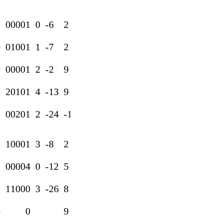
1
0
0
0
0
1
0
-6
2
0
0
1
0
0
1
1
-7
2
0
0
0
0
0
1
2
-2
9
1
2
0
1
0
1
4
-13
9
1
0
0
2
0
1
2
-24
-1
2
1
0
0
0
1
3
-8
2
1
0
0
0
0
4
0
-12
5
2
1
1
0
0
0
3
-26
8
0
0
9