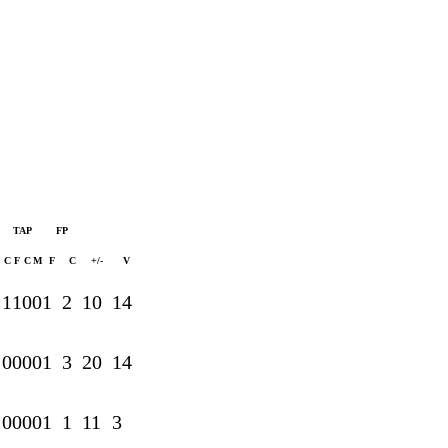
TAP
FP
C
F
C
M
F
C
+/-
V
1
1
0
0
1
2
10
14
0
0
0
0
1
3
20
14
0
0
0
0
1
1
11
3