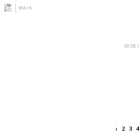
MA+S
30 DE 
2
3
1