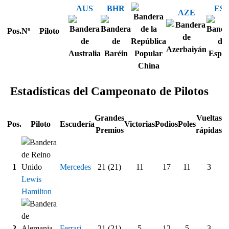
AUS
BHR
ES
AZE
Pos.
Nº
Piloto
Estadísticas del Campeonato de Pilotos
Grandes
Vueltas
Pos.
Piloto
Escudería
Victorias
Podios
Poles
Premios
rápidas
li
1
Mercedes
21 (21)
11
17
11
3
Lewis
Hamilton
2
Ferrari
21 (21)
5
12
5
3