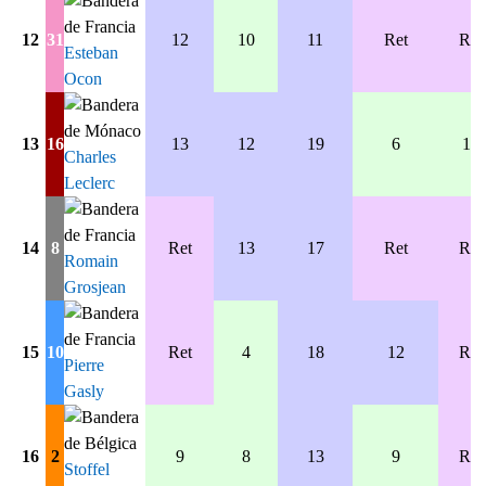
12
31
12
10
11
Ret
Ret
Esteban
Ocon
13
16
13
12
19
6
10
Charles
Leclerc
14
8
Ret
13
17
Ret
Ret
Romain
Grosjean
15
10
Ret
4
18
12
Ret
Pierre
Gasly
16
2
9
8
13
9
Ret
Stoffel