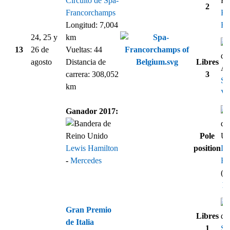
Circuito de Spa-
2
Francorchamps
Ki
Longitud: 7,004
Rä
24, 25 y
km
13
26 de
Vueltas: 44
agosto
Distancia de
Libres
carrera: 308,052
3
Se
km
Vet
Ganador 2017:
Pole
Lewis Hamilton
position
Le
-
Mercedes
Ha
(1
Re
Gran Premio
Libres
de Italia
1
Se