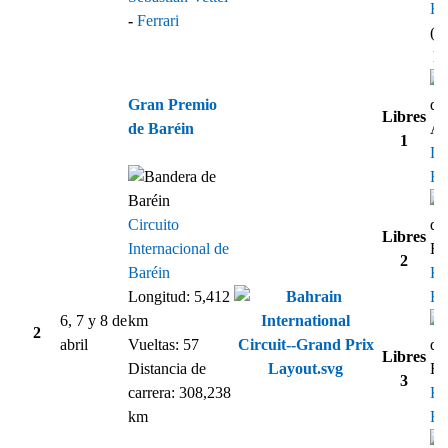
Ha
-
Ferrari
(1
Re
Gran Premio
Libres
de Baréin
1
Da
Ri
Circuito
Libres
Internacional de
2
Baréin
Ki
Longitud: 5,412
Rä
6, 7 y 8 de
km
2
abril
Vueltas: 57
Libres
Distancia de
3
carrera: 308,238
Ki
km
Rä