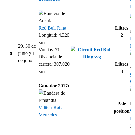
Ha
Red Bull Ring
Libres
Longitud: 4,326
2
Le
km
29, 30 de
Ha
Vueltas: 71
9
junio y 1
Distancia de
de julio
carrera: 307,020
Libres
km
3
Se
Vet
Ganador 2017:
Pole
Valtteri Bottas
-
position
Val
Mercedes
Bo
(1
Re