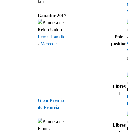
km
M
Ve
Ganador 2017:
Lewis Hamilton
Pole
-
Mercedes
position
Se
Vet
(1
Re
Libres
1
Le
Gran Premio
Ha
de Francia
Libres