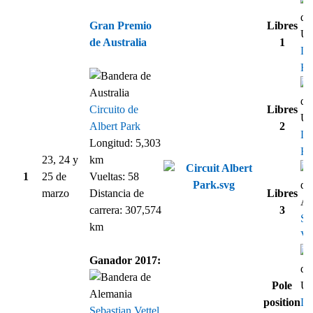
Gran Premio
Libres
de Australia
1
Le
Ha
Circuito de
Libres
Albert Park
2
Le
Longitud: 5,303
Ha
23, 24 y
km
1
25 de
Vueltas: 58
marzo
Distancia de
Libres
carrera: 307,574
3
Se
km
Vet
Ganador 2017:
Pole
position
Le
Sebastian Vettel