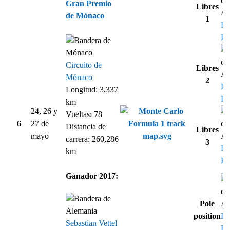
Gran Premio
Libres
de Mónaco
1
Da
Ri
Circuito de
Libres
Mónaco
2
Da
Longitud: 3,337
Ri
km
24, 26 y
Vueltas: 78
6
27 de
Distancia de
Libres
mayo
carrera: 260,286
3
Da
km
Ri
Ganador 2017:
Pole
position
Da
Sebastian Vettel
Ri