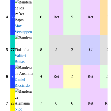
4
33
6
Ret
5
Ret
3
Max
Verstappen
5
77
8
2
2
14
2
Valtteri
Bottas
6
3
4
Ret
1
Ret
5
Daniel
Ricciardo
7
27
7
6
6
Ret
Ret
Nico