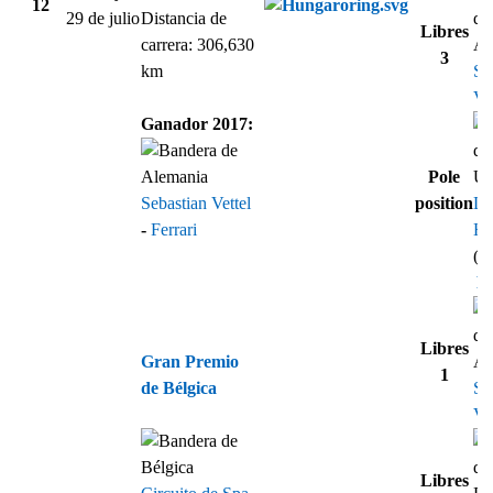
12
29 de julio
Distancia de
Libres
carrera: 306,630
3
km
Se
Vet
Ganador 2017:
Pole
Sebastian Vettel
position
Le
-
Ferrari
Ha
(1
Re
Libres
Gran Premio
1
de Bélgica
Se
Vet
Libres