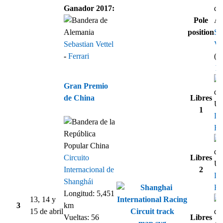
Ganador 2017:
Pole
position
Se
Sebastian Vettel
Vet
-
Ferrari
(1
Re
Gran Premio
de China
Libres
1
Le
Ha
Circuito
Libres
Internacional de
2
Le
Shanghái
Ha
Longitud: 5,451
13, 14 y
3
km
15 de abril
Vueltas: 56
Libres