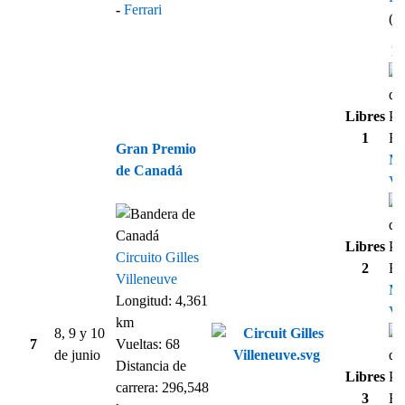
-
Ferrari
(1
Re
Libres
1
Gran Premio
M
de Canadá
Ve
Libres
Circuito Gilles
2
Villeneuve
M
Longitud: 4,361
Ve
km
8, 9 y 10
7
Vueltas: 68
de junio
Distancia de
Libres
carrera: 296,548
3