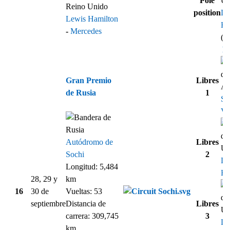
Pole
position
Le
Lewis Hamilton
Ha
-
Mercedes
(1
Re
Gran Premio
Libres
de Rusia
1
Se
Vet
Autódromo de
Libres
Sochi
2
Le
Longitud: 5,484
Ha
28, 29 y
km
16
30 de
Vueltas: 53
septiembre
Distancia de
Libres
carrera: 309,745
3
Le
km