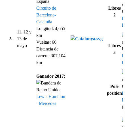
Circuito de
Libres
Barcelona-
2
Le
Cataluña
Ha
Longitud: 4,655
11, 12 y
km
5
13 de
Vueltas: 66
mayo
Libres
Distancia de
3
carrera: 307,104
Le
km
Ha
Ganador 2017:
Pole
position
Le
Lewis Hamilton
Ha
-
Mercedes
(1
Re