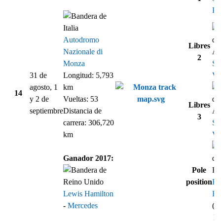
Pé
Autodromo
Libres
Nazionale di
2
Monza
Se
31 de
Longitud: 5,793
Vet
agosto, 1
km
14
y 2 de
Vueltas: 53
Libres
septiembre
Distancia de
3
carrera: 306,720
Se
km
Vet
Ganador 2017:
Pole
position
Ki
Lewis Hamilton
Rä
-
Mercedes
(1
Re