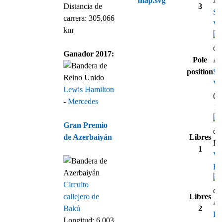
Distancia de
3
Se
carrera: 305,066
Vet
km
Ganador 2017:
Pole
position
Se
Vet
Lewis Hamilton
(1
-
Mercedes
Re
Gran Premio
de Azerbaiyán
Libres
1
Val
Bo
Circuito
callejero de
Libres
Bakú
2
Da
Longitud: 6,003