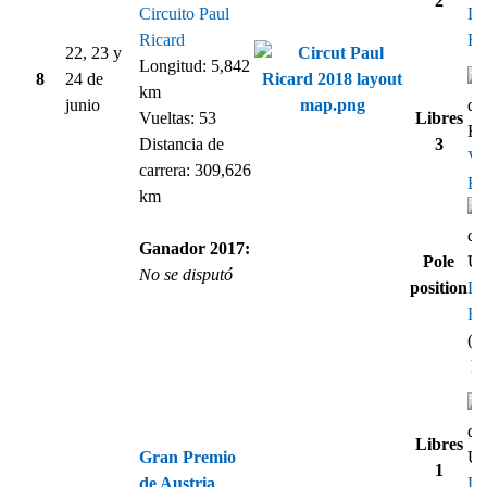
2
Circuito Paul
Le
Ricard
Ha
22, 23 y
Longitud: 5,842
8
24 de
km
junio
Vueltas: 53
Libres
Distancia de
3
Val
carrera: 309,626
Bo
km
Ganador 2017:
Pole
No se disputó
position
Le
Ha
(1
Re
Libres
Gran Premio
1
de Austria
Le