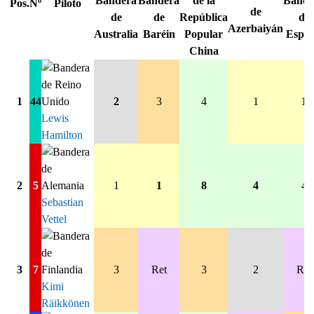
Pos.
Nº
Piloto
1
44
2
3
4
1
1
Lewis
Hamilton
2
5
1
1
8
4
4
Sebastian
Vettel
3
7
3
Ret
3
2
Ret
Kimi
Räikkönen