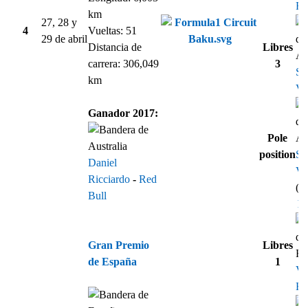
Ri
km
27, 28 y
4
Vueltas: 51
29 de abril
Distancia de
Libres
carrera: 306,049
3
Se
km
Vet
Ganador 2017:
Pole
position
Se
Daniel
Vet
Ricciardo
-
Red
(1
Bull
Re
Gran Premio
Libres
de España
1
Val
Bo