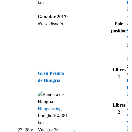
km
Le
Ganador 2017:
No se disputó
Pole
position
Se
Vet
(1
Re
Libres
Gran Premio
1
de Hungría
Da
Ri
Libres
Hungaroring
2
Longitud: 4,381
Se
km
Vet
27, 28 y
Vueltas: 70