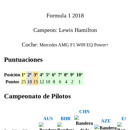
Formula 1 2018
Campeon: Lewis Hamilton
Coche:
Mercedes AMG F1 W09 EQ Power+
Puntuaciones
Posición
1º
2º
3º
4º
5º
6º
7º
8º
9º
10º
Puntos
25
18
15
12
10
8
6
4
2
1
Campeonato de Pilotos
CHN
AUS
BHR
ES
AZE