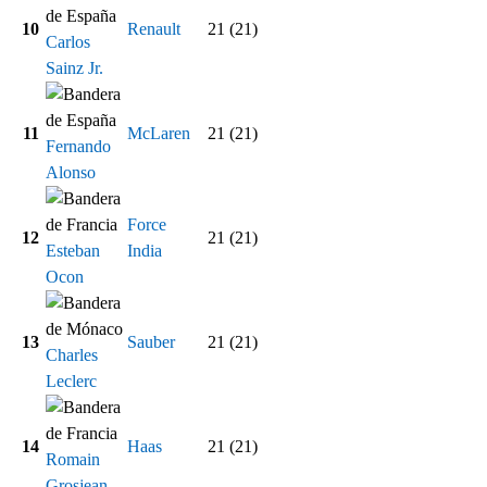
10
Renault
21 (21)
Carlos
Sainz Jr.
11
McLaren
21 (21)
Fernando
Alonso
Force
12
21 (21)
Esteban
India
Ocon
13
Sauber
21 (21)
Charles
Leclerc
14
Haas
21 (21)
Romain
Grosjean