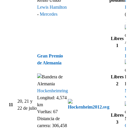
position
Le
Lewis Hamilton
Ha
-
Mercedes
(1
Re
Libres
1
Da
Gran Premio
Ri
de Alemania
Libres
2
Hockenheimring
M
Longitud: 4,574
Ve
20, 21 y
11
km
22 de julio
Vueltas: 67
Libres
Distancia de
3
carrera: 306,458
Ch