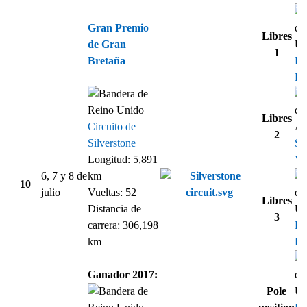
Gran Premio
Libres
de Gran
1
Bretaña
Le
Ha
Libres
Circuito de
2
Silverstone
Se
Longitud: 5,891
Vet
6, 7 y 8 de
km
10
julio
Vueltas: 52
Libres
Distancia de
3
carrera: 306,198
Le
km
Ha
Ganador 2017:
Pole