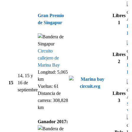
Gran Premio
Libres
de Singapur
1
Da
Ri
Circuito
Libres
callejero de
2
Marina Bay
Ki
Longitud: 5,065
Rä
14, 15 y
km
15
16 de
Vueltas: 61
septiembre
Distancia de
Libres
carrera: 308,828
3
Se
km
Vet
Ganador 2017: