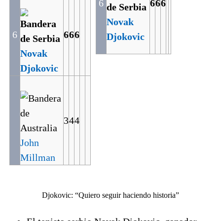
6
6
6
6
Novak
6
6
6
6
Djokovic
Novak
Djokovic
3
4
4
John
Millman
Djokovic: “Quiero seguir haciendo historia”