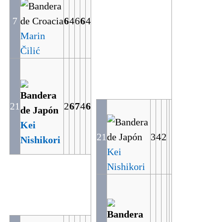
7
6
4
6
6
4
Marin
Čilić
21
2
6
7
4
6
Kei
21
3
4
2
Nishikori
Kei
Nishikori