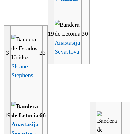
19
3
0
Anastasija
Sevastova
3
2
3
Sloane
Stephens
19
6
6
Anastasija
Sevastova