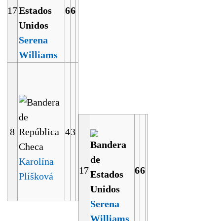
17
6
6
Serena
Williams
8
4
3
Karolína
17
6
6
Plíšková
Serena
Williams