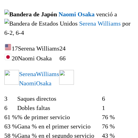
Naomi Osaka
venció a
Serena Williams
por
6-2, 6-4
17
Serena Williams
2
4
20
Naomi Osaka
6
6
Serena
Williams
Naomi
Osaka
3
Saques directos
6
6
Dobles faltas
1
61 %
% de primer servicio
76 %
63 %
Gana % en el primer servicio
76 %
58 %
Gana % en el segundo servicio
43 %