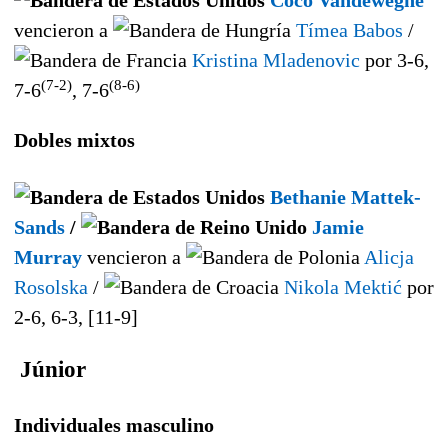
Coco Vandeweghe
vencieron a
Tímea Babos
/
Kristina Mladenovic
por 3-6,
(7-2)
(8-6)
7-6
, 7-6
Dobles mixtos
Bethanie Mattek-
Sands
/
Jamie
Murray
vencieron a
Alicja
Rosolska
/
Nikola Mektić
por
2-6, 6-3, [11-9]
Júnior
Individuales masculino