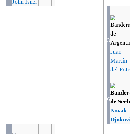
John Isner
3
Juan
Martín
del Potro
6
Novak
Djokovic