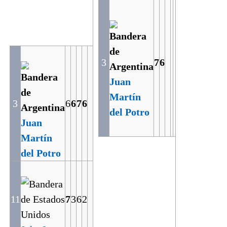
3
7
6
Juan
Martín
3
6
6
7
6
del Potro
Juan
Martín
del Potro
11
7
3
6
2