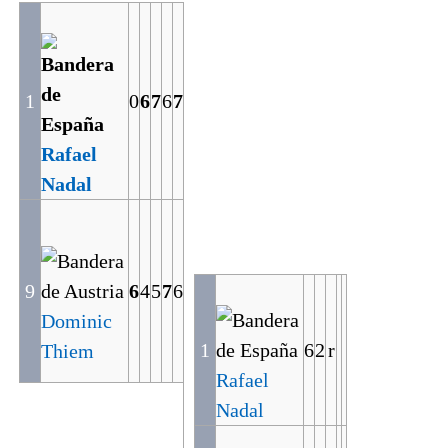
1
0
6
7
6
7
Rafael
Nadal
9
6
4
5
7
6
Dominic
1
6
2
r
Thiem
Rafael
Nadal