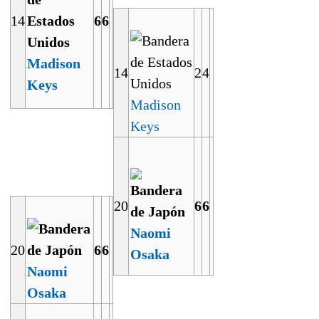
14
6
6
Madison
14
2
4
Keys
Madison
Keys
20
6
6
Naomi
20
6
6
Osaka
Naomi
Osaka