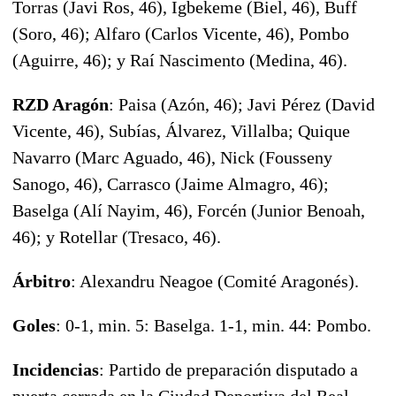
Torras (Javi Ros, 46), Igbekeme (Biel, 46), Buff
(Soro, 46); Alfaro (Carlos Vicente, 46), Pombo
(Aguirre, 46); y Raí Nascimento (Medina, 46).
RZD Aragón
: Paisa (Azón, 46); Javi Pérez (David
Vicente, 46), Subías, Álvarez, Villalba; Quique
Navarro (Marc Aguado, 46), Nick (Fousseny
Sanogo, 46), Carrasco (Jaime Almagro, 46);
Baselga (Alí Nayim, 46), Forcén (Junior Benoah,
46); y Rotellar (Tresaco, 46).
Árbitro
: Alexandru Neagoe (Comité Aragonés).
Goles
: 0-1, min. 5: Baselga. 1-1, min. 44: Pombo.
Incidencias
: Partido de preparación disputado a
puerta cerrada en la Ciudad Deportiva del Real