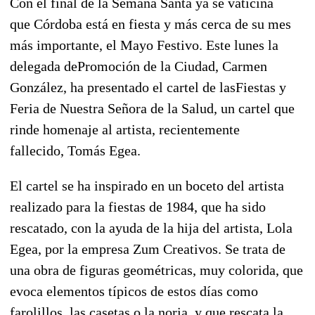
Con el final de la
Semana Santa
ya se vaticina
que
Córdoba
está en fiesta y más cerca de su mes
más importante, el
Mayo Festivo
. Este lunes la
delegada de
Promoción de la Ciudad
,
Carmen
González
, ha presentado el cartel de las
Fiestas y
Feria de Nuestra Señora de la Salud
, un cartel que
rinde homenaje al artista, recientemente
fallecido,
Tomás Egea
.
El cartel se ha inspirado en un boceto del artista
realizado para la fiestas de 1984, que ha sido
rescatado, con la ayuda de la hija del artista,
Lola
Egea
, por la empresa
Zum Creativos
. Se trata de
una obra de figuras geométricas, muy colorida, que
evoca elementos típicos de estos días como
farolillos, las casetas o la noria, y que rescata la