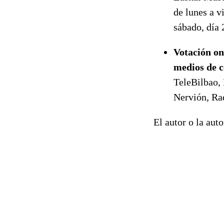
de lunes a v
sábado, día 
Votación on
medios de 
TeleBilbao, 
Nervión, Rad
El autor o la aut