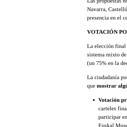
Las propuestas n
Navarra, Castell
presencia en el c
VOTACIÓN PO
La elección fina
sistema mixto de 
(un 75% en la dec
La ciudadanía pod
que
mostrar alg
Votación pr
carteles fin
participar e
Euskal Museo