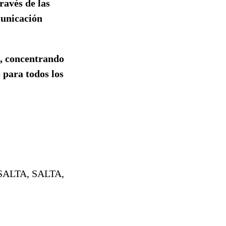
ravés de las
municación
o, concentrando
s para todos los