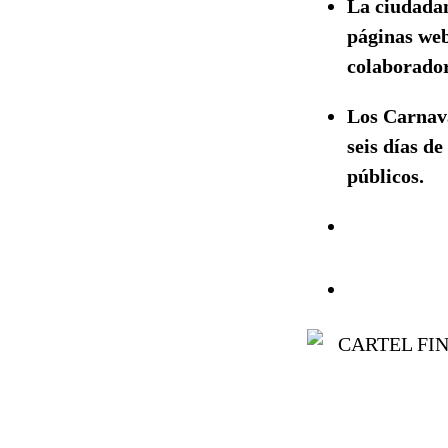
La ciudadaní
páginas we
colaborador
Los Carnava
seis días de
públicos.