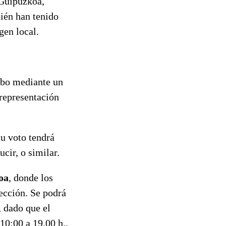
 Guipuzkoa,
ién han tenido
gen local.
cabo mediante un
 representación
su voto tendrá
cir, o similar.
oa
, donde los
ección. Se podrá
, dado que el
10:00 a 19.00 h.,