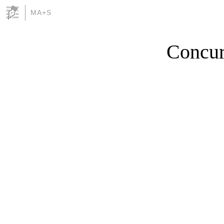
MA+S
Concur