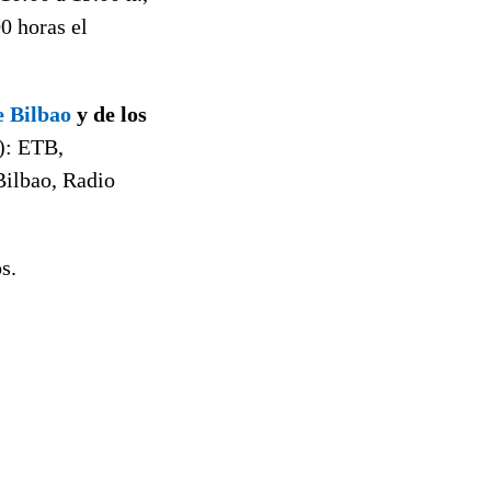
00 horas el
 Bilbao
y de los
): ETB,
Bilbao, Radio
s.