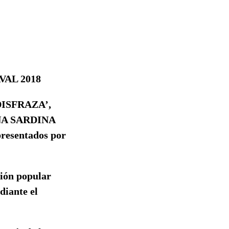
AL 2018
DISFRAZA’,
NA SARDINA
presentados por
ción popular
diante el