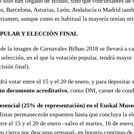
o sólo han llegado de Bilbao, sino que concursantes de
ón, Barcelona, Asturias, León, Andalucía o Madrid tamb
ertamen, aunque como es habitual la mayoría tenían ori
PULAR Y ELECCIÓN FINAL
l de la imagen de Carnavales Bilbao 2018 se llevará a 
selección, en el que la votación popular, tendrá mayor
isión final).
rá votar entre el 15 y el 20 de enero, y para depositar 
ún documento acreditativo
, como DNI, carnet de condu
esencial (25% de representación) en el Euskal Muse
alistas permanecerán expuestos hasta que concluya la el
ntre el 15 y el 20 de enero –salvo el martes, 16 de enero
 cierra por descanso semanal- en horario continuo de 