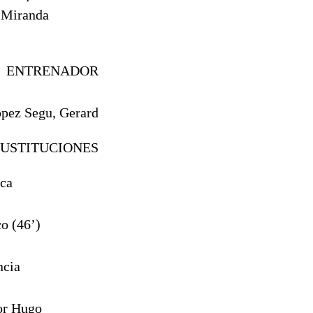
Miranda
ENTRENADOR
pez Segu, Gerard
SUSTITUCIONES
ca
o (46’)
ncia
or Hugo