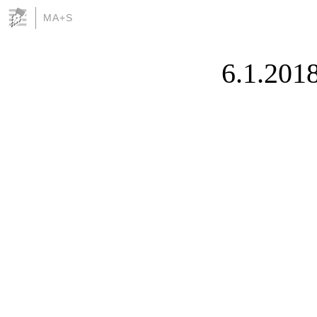
MA+S
6.1.201