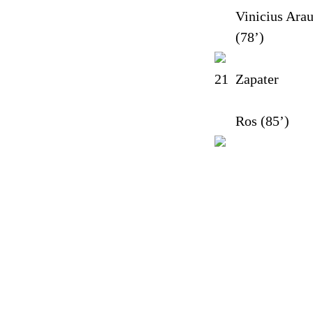
Vinicius Arau
(78’)
21
Zapater
Ros (85’)