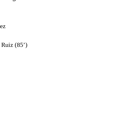
)
ez
 Ruiz (85’)