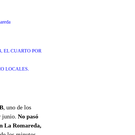
mareda
, EL CUARTO POR
MO LOCALES.
 B
, uno de los
r junio.
No pasó
 en La Romareda,
de los minutos.