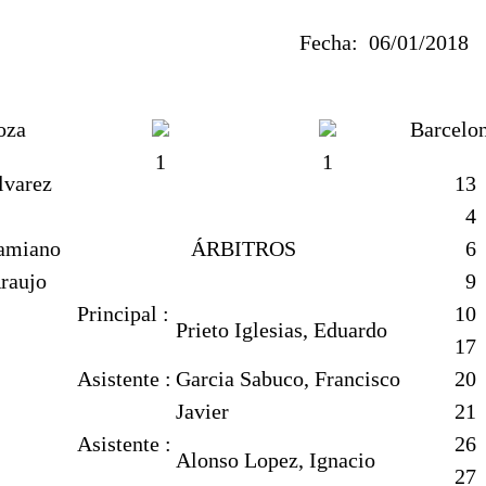
Fecha:
06/01/20
oza
Barcelo
1
1
lvarez
13
4
amiano
ÁRBITROS
6
raujo
9
Principal :
10
Prieto Iglesias, Eduardo
17
Asistente :
Garcia Sabuco, Francisco
20
Javier
21
Asistente :
26
Alonso Lopez, Ignacio
27