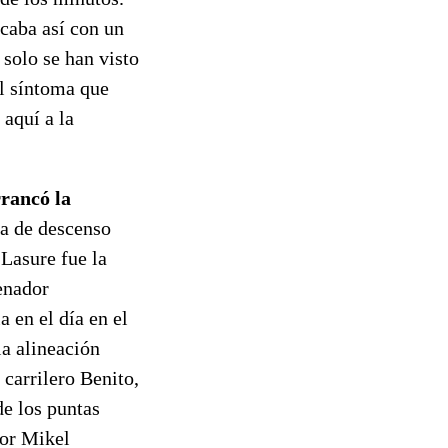
acaba así con un
 solo se han visto
al síntoma que
aquí a la
rrancó la
na de descenso
 Lasure fue la
enador
a en el día en el
la alineación
carrilero Benito,
de los puntas
sor Mikel