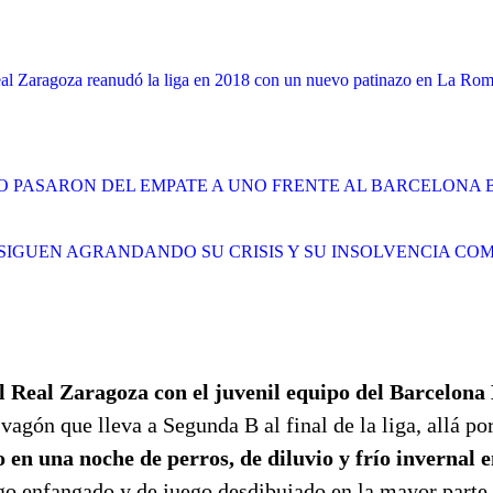
al Zaragoza reanudó la liga en 2018 con un nuevo patinazo en La Ro
O PASARON DEL EMPATE A UNO FRENTE AL BARCELONA B
 SIGUEN AGRANDANDO SU CRISIS Y SU INSOLVENCIA CO
 Real Zaragoza con el juvenil equipo del Barcelona
agón que lleva a Segunda B al final de la liga, allá po
 en una noche de perros, de diluvio y frío invernal
go enfangado y de juego desdibujado en la mayor parte 