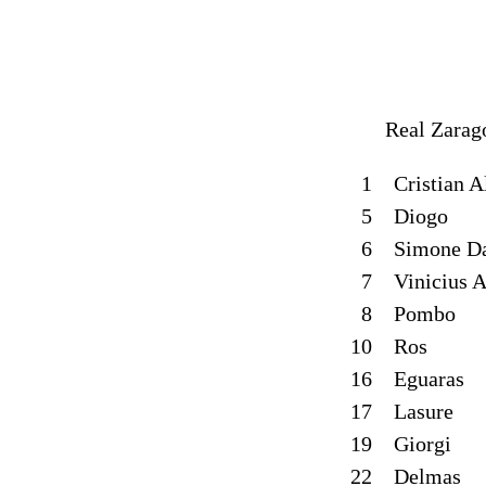
Real Zarag
1
Cristian A
5
Diogo
6
Simone D
7
Vinicius A
8
Pombo
10
Ros
16
Eguaras
17
Lasure
19
Giorgi
22
Delmas