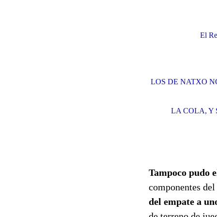
El Re
LOS DE NATXO N
LA COLA, Y
Tampoco pudo el
componentes del v
del empate a uno
de terreno de jue