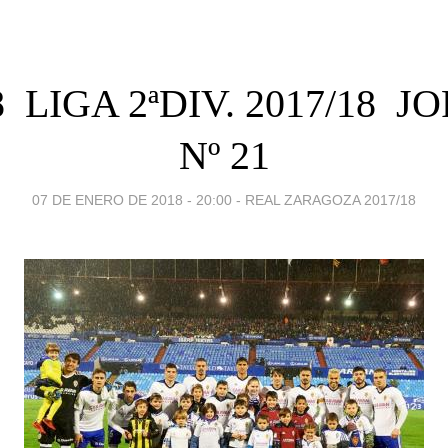
8  LIGA 2ªDIV. 2017/18 
Nº 21
07 DE ENERO DE 2018 - 20:00
-
REAL ZARAGOZA 2017/18