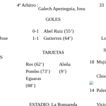
4º Arbitro :
33
Galech Apezteguia, Iosu
GOLES
0-1
Abel Ruiz (55’)
Jose
1-1
Gutierrez (64’)
Lo
TARJETAS
S
18
Muji
Ros (62’)
Aleña
Pombo (73’)
(9’)
Choc
Eguaras
(88’)
14
Pale
ESTADIO:
La Romareda
Vict