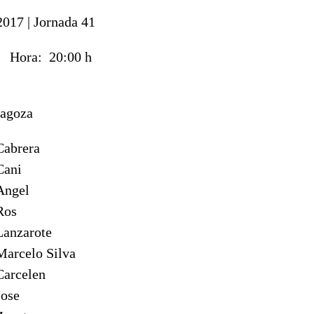
2017 |
Jornada 41
17
Hora:
20:00 h
ragoza
abrera
ani
ngel
os
anzarote
arcelo Silva
arcelen
ose