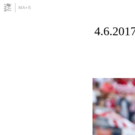
MA+S
4.6.201