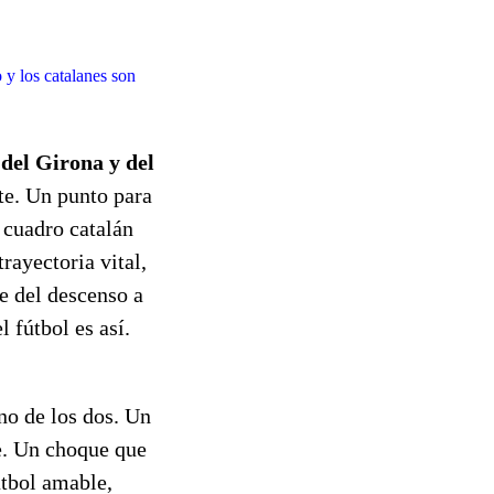
 y los catalanes son
 del Girona y del
te. Un punto para
 cuadro catalán
rayectoria vital,
e del descenso a
l fútbol es así.
no de los dos. Un
ue. Un choque que
útbol amable,