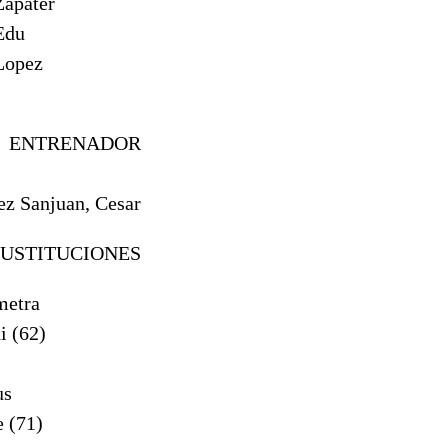
apater
Edu
opez
ENTRENADOR
ez Sanjuan, Cesar
SUSTITUCIONES
etra
 (62)
us
 (71)