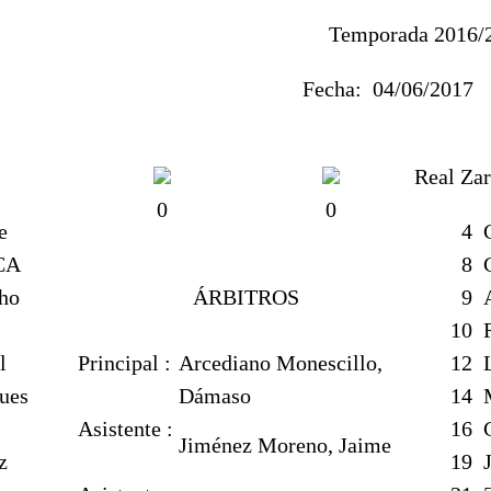
Temporada 2016/
Fecha:
04/06/20
Real Za
0
0
e
4
C
CA
8
C
ho
ÁRBITROS
9
A
10
R
l
Principal :
Arcediano Monescillo,
12
L
ues
Dámaso
14
M
Asistente :
16
C
Jiménez Moreno, Jaime
z
19
J