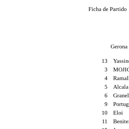
Ficha de Partido
Gerona
13
Yassin
3
MOJI
4
Ramal
5
Alcala
6
Granel
9
Portug
10
Eloi
11
Benite