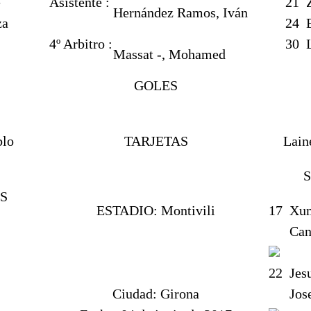
e
Asistente :
21
Z
Hernández Ramos, Iván
za
24
4º Arbitro :
30
L
Massat -, Mohamed
GOLES
blo
TARJETAS
Lain
S
ESTADIO:
Montivili
17
Xum
Cani
)
22
Jes
Ciudad:
Girona
Jose