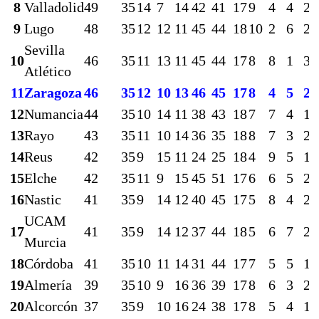
8
Valladolid
49
35
14
7
14
42
41
17
9
4
4
22
9
Lugo
48
35
12
12
11
45
44
18
10
2
6
25
Sevilla
10
46
35
11
13
11
45
44
17
8
8
1
30
Atlético
11
Zaragoza
46
35
12
10
13
46
45
17
8
4
5
24
12
Numancia
44
35
10
14
11
38
43
18
7
7
4
18
13
Rayo
43
35
11
10
14
36
35
18
8
7
3
24
14
Reus
42
35
9
15
11
24
25
18
4
9
5
13
15
Elche
42
35
11
9
15
45
51
17
6
6
5
24
16
Nastic
41
35
9
14
12
40
45
17
5
8
4
20
UCAM
17
41
35
9
14
12
37
44
18
5
6
7
20
Murcia
18
Córdoba
41
35
10
11
14
31
44
17
7
5
5
16
19
Almería
39
35
10
9
16
36
39
17
8
6
3
28
20
Alcorcón
37
35
9
10
16
24
38
17
8
5
4
18