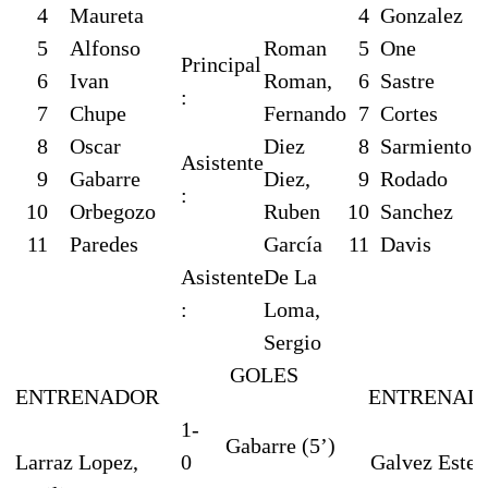
4
Maureta
4
Gonzalez
5
Alfonso
Roman
5
One
Principal
6
Ivan
Roman,
6
Sastre
:
7
Chupe
Fernando
7
Cortes
8
Oscar
Diez
8
Sarmiento
Asistente
9
Gabarre
Diez,
9
Rodado
:
10
Orbegozo
Ruben
10
Sanchez
11
Paredes
García
11
Davis
Asistente
De La
:
Loma,
Sergio
GOLES
ENTRENADOR
ENTRENAD
1-
Gabarre (5’)
Larraz Lopez,
0
Galvez Estev