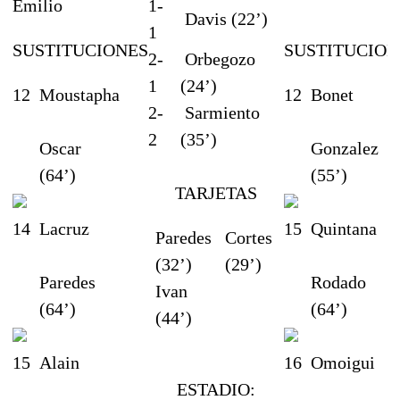
Emilio
1-
J
Davis (22’)
1
SUSTITUCIONES
SUSTITUCION
2-
Orbegozo
1
(24’)
12
Moustapha
12
Bonet
2-
Sarmiento
2
(35’)
Oscar
Gonzalez
(64’)
(55’)
TARJETAS
14
Lacruz
15
Quintana
Paredes
Cortes
(32’)
(29’)
Paredes
Rodado
Ivan
(64’)
(64’)
(44’)
15
Alain
16
Omoigui
ESTADIO: