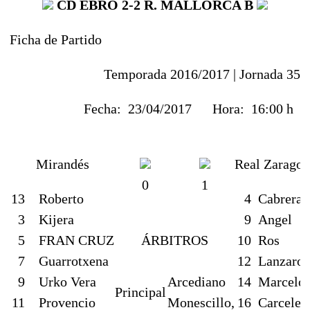
CD EBRO
2-2 R. MALLORCA B
Ficha de Partido
Temporada 2016/2017 |
Jornada 35
Fecha:
23/04/2017
Hora:
16:00 h
Mirandés
Real Zaragoz
0
1
13
Roberto
4
Cabrera
3
Kijera
9
Angel
5
FRAN CRUZ
ÁRBITROS
10
Ros
7
Guarrotxena
12
Lanzarot
9
Urko Vera
Arcediano
14
Marcelo 
Principal
11
Provencio
Monescillo,
16
Carcelen