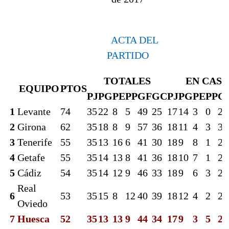
ACTA DEL
PARTIDO
TOTALES
EN CASA
EQUIPO
PTOS
PJ
PG
PE
PP
GF
GC
PJ
PG
PE
PP
G
1
Levante
74
35
22
8
5
49
25
17
14
3
0
27
2
Girona
62
35
18
8
9
57
36
18
11
4
3
36
3
Tenerife
55
35
13
16
6
41
30
18
9
8
1
23
4
Getafe
55
35
14
13
8
41
36
18
10
7
1
26
5
Cádiz
54
35
14
12
9
46
33
18
9
6
3
25
Real
6
53
35
15
8
12
40
39
18
12
4
2
27
Oviedo
7
Huesca
52
35
13
13
9
44
34
17
9
3
5
29