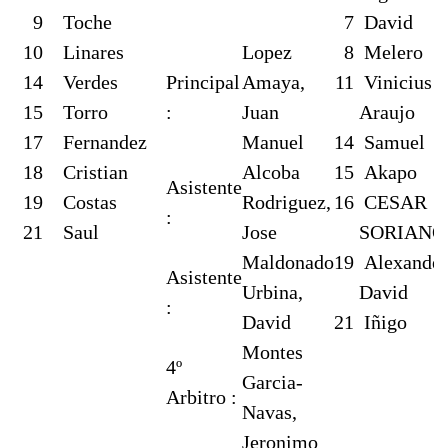
9
Toche
7
David
10
Linares
Lopez
8
Melero
14
Verdes
Principal
Amaya,
11
Vinicius
15
Torro
:
Juan
Araujo
17
Fernandez
Manuel
14
Samuel
18
Cristian
Alcoba
15
Akapo
Asistente
19
Costas
Rodriguez,
16
CESAR
:
21
Saul
Jose
SORIANO
Maldonado
19
Alexander
Asistente
Urbina,
David
:
David
21
Iñigo
Montes
4º
Garcia-
Arbitro :
Navas,
Jeronimo