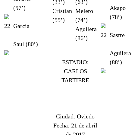
(33’)
(63’)
(57’)
Akapo
Cristian
Melero
(78’)
(55’)
(74’)
22
Garcia
Aguilera
22
Sastre
(86’)
Saul (80’)
Aguilera
ESTADIO:
(88’)
CARLOS
TARTIERE
Ciudad:
Oviedo
Fecha:
21 de abril
de 2017