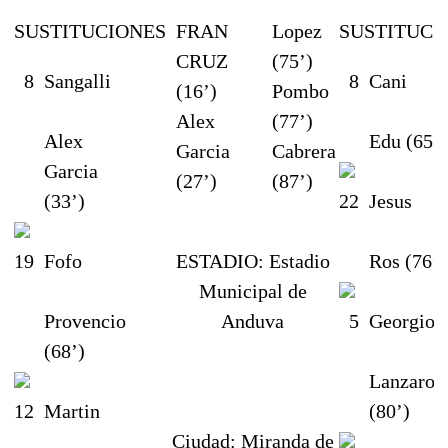
SUSTITUCIONES
FRAN
Lopez
SUSTITUCI
CRUZ
(75’)
8
Sangalli
8
Cani
(16’)
Pombo
Alex
(77’)
Alex
Edu (65’)
Garcia
Cabrera
Garcia
(27’)
(87’)
(33’)
22
Jesus
19
Fofo
ESTADIO:
Estadio
Ros (76’)
Municipal de
Provencio
Anduva
5
Georgios
(68’)
Lanzarot
12
Martin
(80’)
Ciudad:
Miranda de