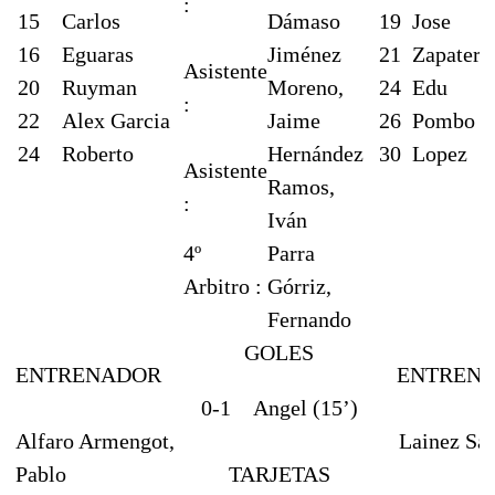
:
15
Carlos
Dámaso
19
Jose
16
Eguaras
Jiménez
21
Zapater
Asistente
20
Ruyman
Moreno,
24
Edu
:
22
Alex Garcia
Jaime
26
Pombo
24
Roberto
Hernández
30
Lopez
Asistente
Ramos,
:
Iván
4º
Parra
Arbitro :
Górriz,
Fernando
GOLES
ENTRENADOR
ENTREN
0-1
Angel (15’)
Alfaro Armengot,
Lainez San
Pablo
TARJETAS