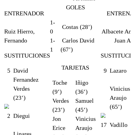
GOLES
ENTRENADOR
ENTRENA
1-
Costas (28’)
Ruiz Hierro,
0
Albacete Anq
Fernando
1-
Carlos David
Juan An
1
(67’)
SUSTITUCIONES
SUSTITUCI
TARJETAS
5
David
9
Lazaro
Fernandez
Toche
Iñigo
Verdes
Vinicius
(9’)
(36’)
(23’)
Araujo
Verdes
Samuel
(65’)
(23’)
(45’)
2
Diegui
Jon
Vinicius
17
Vadillo
Erice
Araujo
Linares