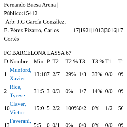
Fernando Buesa Arena |
Público:15412
Árb: J.C García González,
E. Pérez Pizarro, Carlos
17|19
21|10
13|30
16|17
Cortés
FC BARCELONA LASSA 67
D
Nombre
Min
P
T2
T2 %
T3
T3 %
T1
T1
Munford,
1
13:18
7
2/7
29%
1/3
33%
0/0
0%
Xavier
Rice,
2
31:5
3
0/3
0%
1/7
14%
0/0
0%
Tyrese
Claver,
10
15:0
5
2/2
100%
0/2
0%
1/2
50
Víctor
Faverani,
13
5:5
0
0/1
0%
0/0
0%
0/0
0%