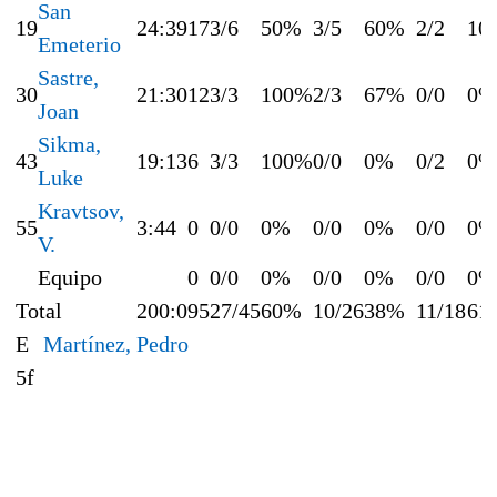
San
19
24:39
17
3/6
50%
3/5
60%
2/2
10
Emeterio
Sastre,
30
21:30
12
3/3
100%
2/3
67%
0/0
0%
Joan
Sikma,
43
19:13
6
3/3
100%
0/0
0%
0/2
0%
Luke
Kravtsov,
55
3:44
0
0/0
0%
0/0
0%
0/0
0%
V.
Equipo
0
0/0
0%
0/0
0%
0/0
0%
Total
200:0
95
27/45
60%
10/26
38%
11/18
61
E
Martínez, Pedro
5f