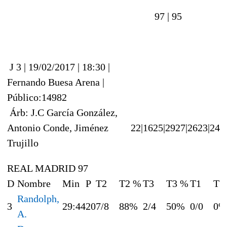
97 |
95
J 3 | 19/02/2017 | 18:30 |
Fernando Buesa Arena |
Público:14982
Árb: J.C García González,
Antonio Conde, Jiménez
22|16
25|29
27|26
23|24
Trujillo
REAL MADRID 97
D
Nombre
Min
P
T2
T2 %
T3
T3 %
T1
T1
Randolph,
3
29:44
20
7/8
88%
2/4
50%
0/0
0%
A.