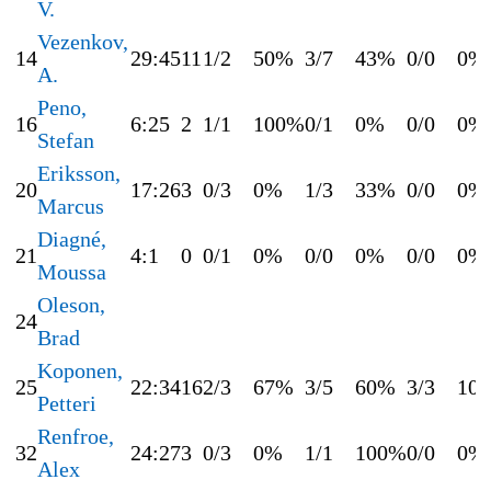
V.
Vezenkov,
14
29:45
11
1/2
50%
3/7
43%
0/0
0%
A.
Peno,
16
6:25
2
1/1
100%
0/1
0%
0/0
0%
Stefan
Eriksson,
20
17:26
3
0/3
0%
1/3
33%
0/0
0%
Marcus
Diagné,
21
4:1
0
0/1
0%
0/0
0%
0/0
0%
Moussa
Oleson,
24
Brad
Koponen,
25
22:34
16
2/3
67%
3/5
60%
3/3
10
Petteri
Renfroe,
32
24:27
3
0/3
0%
1/1
100%
0/0
0%
Alex