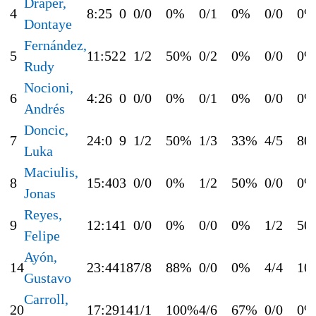
Draper,
4
8:25
0
0/0
0%
0/1
0%
0/0
0%
Dontaye
Fernández,
5
11:52
2
1/2
50%
0/2
0%
0/0
0%
Rudy
Nocioni,
6
4:26
0
0/0
0%
0/1
0%
0/0
0%
Andrés
Doncic,
7
24:0
9
1/2
50%
1/3
33%
4/5
80
Luka
Maciulis,
8
15:40
3
0/0
0%
1/2
50%
0/0
0%
Jonas
Reyes,
9
12:14
1
0/0
0%
0/0
0%
1/2
50
Felipe
Ayón,
14
23:44
18
7/8
88%
0/0
0%
4/4
10
Gustavo
Carroll,
20
17:29
14
1/1
100%
4/6
67%
0/0
0%