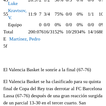
Luke
Kravtsov,
55
11:9
7
3/4
75%
0/0
0%
1/1
10
V.
Equipo
0
0/0
0%
0/0
0%
0/0
0%
Total
200:0
76
16/31
52%
10/29
34%
14/16
88
E
Martínez, Pedro
5f
El Valencia Basket le sonríe a la final (67-76)
El Valencia Basket se ha clasificado para su quinta
final de Copa del Rey tras derrotar al FC Barcelona
Lassa (67-76) después de una gran reacción surgida
de un parcial 13-30 en el tercer cuarto. San