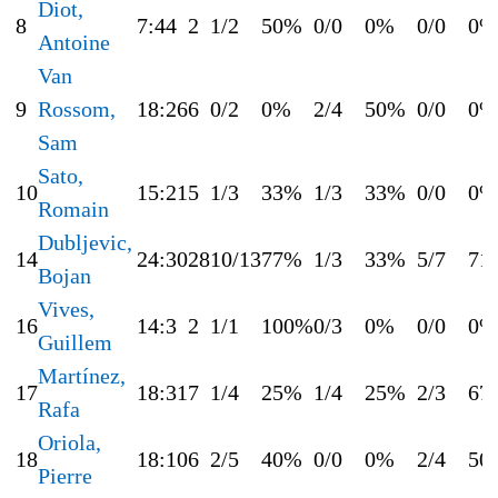
Diot,
8
7:44
2
1/2
50%
0/0
0%
0/0
0%
Antoine
Van
9
Rossom,
18:26
6
0/2
0%
2/4
50%
0/0
0%
Sam
Sato,
10
15:21
5
1/3
33%
1/3
33%
0/0
0%
Romain
Dubljevic,
14
24:30
28
10/13
77%
1/3
33%
5/7
71
Bojan
Vives,
16
14:3
2
1/1
100%
0/3
0%
0/0
0%
Guillem
Martínez,
17
18:31
7
1/4
25%
1/4
25%
2/3
67
Rafa
Oriola,
18
18:10
6
2/5
40%
0/0
0%
2/4
50
Pierre