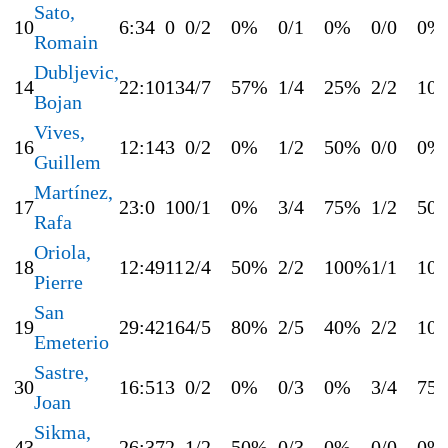
Sato,
10
6:34
0
0/2
0%
0/1
0%
0/0
0%
Romain
Dubljevic,
14
22:10
13
4/7
57%
1/4
25%
2/2
10
Bojan
Vives,
16
12:14
3
0/2
0%
1/2
50%
0/0
0%
Guillem
Martínez,
17
23:0
10
0/1
0%
3/4
75%
1/2
50
Rafa
Oriola,
18
12:49
11
2/4
50%
2/2
100%
1/1
10
Pierre
San
19
29:42
16
4/5
80%
2/5
40%
2/2
10
Emeterio
Sastre,
30
16:51
3
0/2
0%
0/3
0%
3/4
75
Joan
Sikma,
43
26:37
2
1/2
50%
0/3
0%
0/0
0%