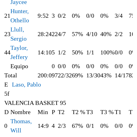
Jaycee
Hunter,
21
9:52
3
0/2
0%
0/0
0%
3/4
75
Othello
Llull,
23
28:24
22
4/7
57%
4/10
40%
2/2
10
Sergio
Taylor,
44
14:10
5
1/2
50%
1/1
100%
0/0
0%
Jeffery
Equipo
0
0/0
0%
0/0
0%
0/0
0%
Total
200:0
97
22/32
69%
13/30
43%
14/17
82
E
Laso, Pablo
5f
VALENCIA BASKET 95
D
Nombre
Min
P
T2
T2 %
T3
T3 %
T1
T1
Thomas,
0
14:9
4
2/3
67%
0/1
0%
0/0
0%
Will