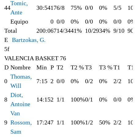
Tomic,
44
30:54
17
6/8
75%
0/0
0%
5/5
10
Ante
Equipo
0
0/0
0%
0/0
0%
0/0
0%
Total
200:0
67
14/34
41%
10/29
34%
9/10
90
E
Bartzokas, G.
5f
VALENCIA BASKET 76
D
Nombre
Min
P
T2
T2 %
T3
T3 %
T1
T1
Thomas,
0
7:15
2
0/0
0%
0/2
0%
2/2
10
Will
Diot,
8
14:15
2
1/1
100%
0/1
0%
0/0
0%
Antoine
Van
9
Rossom,
17:24
7
1/1
100%
1/2
50%
2/2
10
Sam