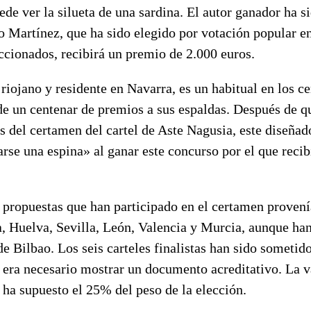
uede ver la silueta de una sardina. El autor ganador ha si
 Martínez, que ha sido elegido por votación popular ent
ccionados, recibirá un premio de 2.000 euros.
riojano y residente en Navarra, es un habitual en los c
e un centenar de premios a sus espaldas. Después de qu
s del certamen del cartel de Aste Nagusia, este diseñad
rse una espina» al ganar este concurso por el que reci
0 propuestas que han participado en el certamen proven
a, Huelva, Sevilla, León, Valencia y Murcia, aunque h
de Bilbao. Los seis carteles finalistas han sido sometid
 era necesario mostrar un documento acreditativo. La v
ha supuesto el 25% del peso de la elección.