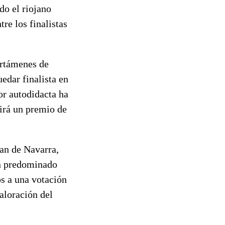
do el riojano
re los finalistas
ertámenes de
edar finalista en
or autodidacta ha
birá un premio de
ían de Navarra,
an predominado
os a una votación
aloración del