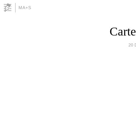
MA+S
Carte
20 