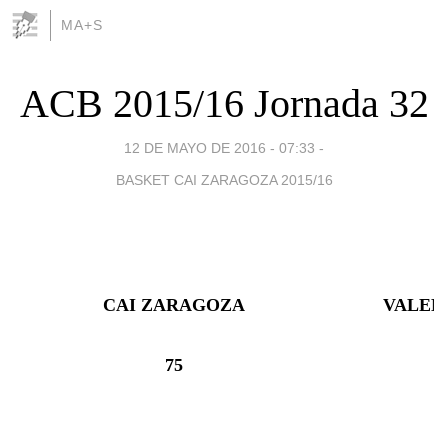
MA+S
ACB 2015/16 Jornada 32
12 DE MAYO DE 2016 - 07:33
-
BASKET CAI ZARAGOZA 2015/16
CAI ZARAGOZA
VALENC
75