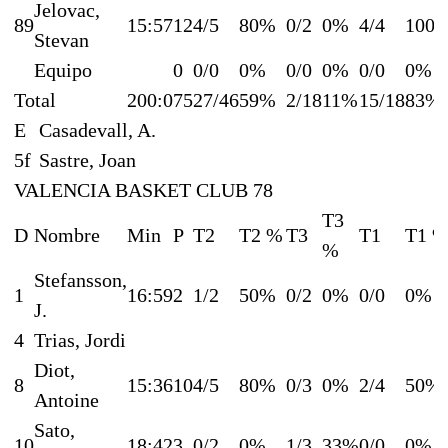
Jelovac,
89
15:57
12
4/5
80%
0/2
0%
4/4
100
Stevan
Equipo
0
0/0
0%
0/0
0%
0/0
0%
Total
200:0
75
27/46
59%
2/18
11%
15/18
83%
E
Casadevall, A.
5f
Sastre, Joan
VALENCIA BASKET CLUB 78
T3
D
Nombre
Min
P
T2
T2 %
T3
T1
T1 
%
Stefansson,
1
16:59
2
1/2
50%
0/2
0%
0/0
0%
J.
4
Trias, Jordi
Diot,
8
15:36
10
4/5
80%
0/3
0%
2/4
50%
Antoine
Sato,
10
18:42
3
0/2
0%
1/3
33%
0/0
0%