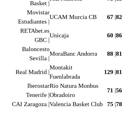
Basket |
Movistar
UCAM Murcia CB
67
|
82
Estudiantes |
RETAbet.es
Unicaja
60
|
86
GBC |
Baloncesto
MoraBanc Andorra
88
|
81
Sevilla |
Montakit
Real Madrid |
129
|
81
Fuenlabrada
Iberostar
Rio Natura Monbus
71
|
56
Tenerife |
Obradoiro
CAI Zaragoza |
Valencia Basket Club
75
|
78