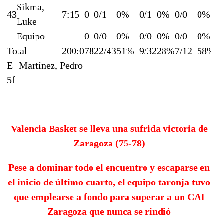
Sikma,
43
7:15
0
0/1
0%
0/1
0%
0/0
0%
Luke
Equipo
0
0/0
0%
0/0
0%
0/0
0%
Total
200:0
78
22/43
51%
9/32
28%
7/12
58%
E
Martínez, Pedro
5f
Valencia Basket se lleva una sufrida victoria de
Zaragoza (75-78)
Pese a dominar todo el encuentro y escaparse en
el inicio de último cuarto, el equipo taronja tuvo
que emplearse a fondo para superar a un CAI
Zaragoza que nunca se rindió