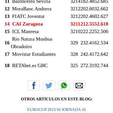
11
Baloncesto Sevilla
32
14
18
2.485
2.685
12
MoraBanc Andorra
32
12
20
2.603
2.662
13
FIATC Joventut
32
12
20
2.460
2.627
14
CAI Zaragoza
32
11
21
2.555
2.618
15
ICL Manresa
32
10
22
2.225
2.506
Rio Natura Monbus
16
32
9
23
2.416
2.534
Obradoiro
17
Movistar Estudiantes
32
8
24
2.417
2.642
18
RETAbet.es GBC
32
5
27
2.319
2.744
OTROS ARTÍCULOS EN ESTE BLOG:
EUROCUP 2015/16 JORNADA 10