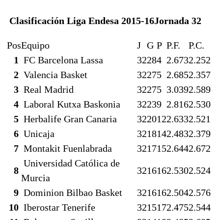
Clasificación Liga Endesa 2015-16
Jornada 32
Pos
Equipo
J
G
P
P.F.
P.C.
1
FC Barcelona Lassa
32
28
4
2.673
2.252
2
Valencia Basket
32
27
5
2.685
2.357
3
Real Madrid
32
27
5
3.039
2.589
4
Laboral Kutxa Baskonia
32
23
9
2.816
2.530
5
Herbalife Gran Canaria
32
20
12
2.633
2.521
6
Unicaja
32
18
14
2.483
2.379
7
Montakit Fuenlabrada
32
17
15
2.644
2.672
Universidad Católica de
8
32
16
16
2.530
2.524
Murcia
9
Dominion Bilbao Basket
32
16
16
2.504
2.576
10
Iberostar Tenerife
32
15
17
2.475
2.544