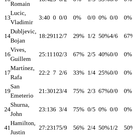
Romain
Lucic,
13
3:40
0
0/0
0%
0/0
0%
0/0
0%
Vladimir
Dubljevic,
14
18:29
11
2/7
29%
1/2
50%
4/6
67%
Bojan
Vives,
16
25:11
10
2/3
67%
2/5
40%
0/0
0%
Guillem
Martínez,
17
22:2
7
2/6
33%
1/4
25%
0/0
0%
Rafa
San
19
21:30
12
3/4
75%
2/3
67%
0/0
0%
Emeterio
Shurna,
24
23:13
6
3/4
75%
0/5
0%
0/0
0%
John
Hamilton,
41
27:23
17
5/9
56%
2/4
50%
1/2
50%
Justin