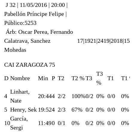
J 32 | 11/05/2016 | 20:00 |
Pabellón Príncipe Felipe |
Público:5253
Árb: Oscar Perea, Fernando
Calatrava, Sanchez
17|19
21|24
19|20
18|15
Mohedas
CAI ZARAGOZA 75
T3
D
Nombre
Min
P
T2
T2 %
T3
T1
T1 
%
Linhart,
4
20:44
4
2/2
100%
0/2
0%
0/0
0%
Nate
5
Henry, Sek
19:52
4
2/3
67%
0/2
0%
0/0
0%
García,
10
11:49
0
0/1
0%
0/2
0%
0/0
0%
Sergi