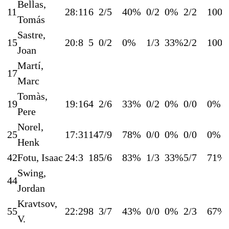
Bellas,
11
28:11
6
2/5
40%
0/2
0%
2/2
100
Tomás
Sastre,
15
20:8
5
0/2
0%
1/3
33%
2/2
100
Joan
Martí,
17
Marc
Tomàs,
19
19:16
4
2/6
33%
0/2
0%
0/0
0%
Pere
Norel,
25
17:31
14
7/9
78%
0/0
0%
0/0
0%
Henk
42
Fotu, Isaac
24:3
18
5/6
83%
1/3
33%
5/7
71%
Swing,
44
Jordan
Kravtsov,
55
22:29
8
3/7
43%
0/0
0%
2/3
67%
V.