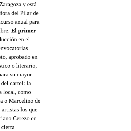
Zaragoza y está
ñora del Pilar de
curso anual para
ubre.
El primer
ducción en el
onvocatorias
eto, aprobado en
ico o literario,
 para su mayor
del cartel: la
a local, como
sa o Marcelino de
 artistas los que
ariano Cerezo en
 cierta