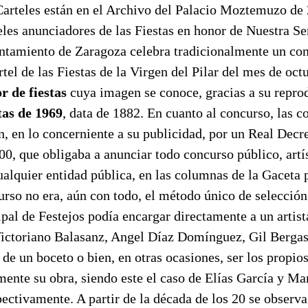
Carteles están en el Archivo del Palacio Moztemuzo de 
les anunciadores de las Fiestas en honor de Nuestra Se
ntamiento de Zaragoza celebra tradicionalmente un con
rtel de las Fiestas de la Virgen del Pilar del mes de oct
r de fiestas
cuya imagen se conoce, gracias a su repro
tas de 1969
, data de 1882. En cuanto al concurso, las c
an, en lo concerniente a su publicidad, por un Real Decr
0, que obligaba a anunciar todo concurso público, artíst
ualquier entidad pública, en las columnas de la Gaceta
urso no era, aún con todo, el método único de selección 
al de Festejos podía encargar directamente a un artist
Victoriano Balasanz, Angel Díaz Domínguez, Gil Berga
 de un boceto o bien, en otras ocasiones, ser los propios
mente su obra, siendo este el caso de Elías García y M
ectivamente. A partir de la década de los 20 se observa