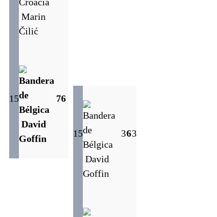
Marin
Čilić
15
7
6
David
15
3
6
3
Goffin
David
Goffin