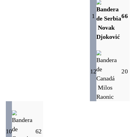
1
6
6
Novak
Djoković
12
2
0
Milos
Raonic
10
6
2