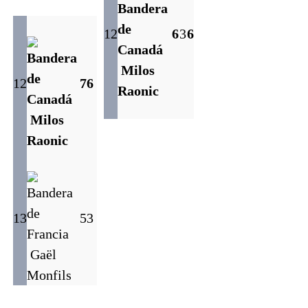
12
6
3
6
Milos
12
7
6
Raonic
Milos
Raonic
13
5
3
Gaël
Monfils