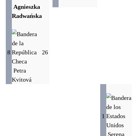
Agnieszka
Radwańska
8
2
6
Petra
Kvitová
1
Serena