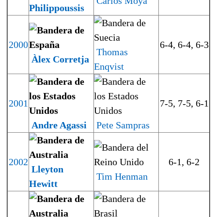
Carlos Moyá
Philippoussis
2000
6-4, 6-4, 6-3
Thomas
Àlex Corretja
Enqvist
2001
7-5, 7-5, 6-1
Andre Agassi
Pete Sampras
2002
6-1, 6-2
Lleyton
Tim Henman
Hewitt