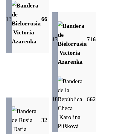
13
6
6
Victoria
13
7
1
6
Azarenka
Victoria
Azarenka
18
6
6
2
Karolína
3
2
Plíšková
Daria