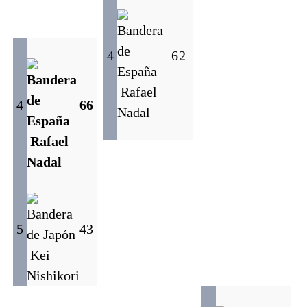
4
6
2
Rafael
4
6
6
Nadal
Rafael
Nadal
5
4
3
Kei
Nishikori