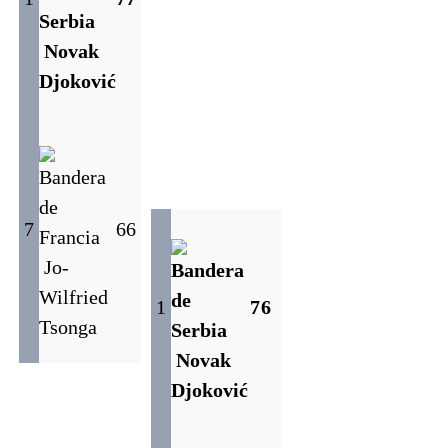
Novak
Djoković
7
6
6
Jo-
Wilfried
1
7
6
Tsonga
Novak
Djoković