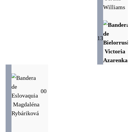
Williams
13
Victoria
Azarenka
0
0
Magdaléna
Rybáriková