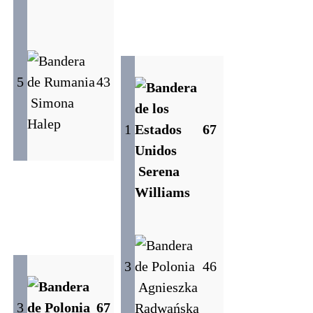
5
4
3
Simona
Halep
1
6
7
Serena
Williams
3
4
6
Agnieszka
3
6
7
Radwańska