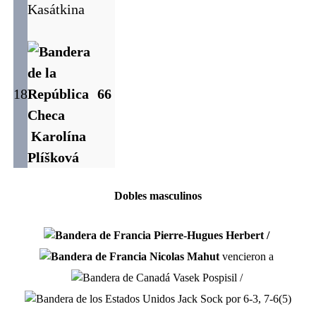
Kasátkina
18
6
6
Karolína
Plíšková
Dobles masculinos
Pierre-Hugues Herbert /
Nicolas Mahut
vencieron a
Vasek Pospisil /
Jack Sock por 6-3, 7-6(5)