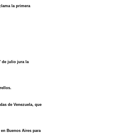
clama la primera
e julio jura la
rellos.
idas de Venezuela, que
a en Buenos Aires para