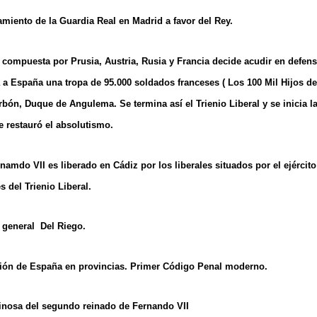
amiento de la Guardia Real en Madrid a favor del Rey.
 compuesta por Prusia, Austria, Rusia y Francia decide acudir en defen
 a España una tropa de 95.000 soldados franceses ( Los 100 Mil Hijos d
bón, Duque de Angulema. Se termina así el Trienio Liberal y se inicia l
 restauró el absolutismo.
rnamdo VII es liberado en Cádiz por los liberales situados por el ejércit
s del Trienio Liberal.
 general Del Riego.
sión de España en provincias. Primer Código Penal moderno.
nosa del segundo reinado de Fernando VII