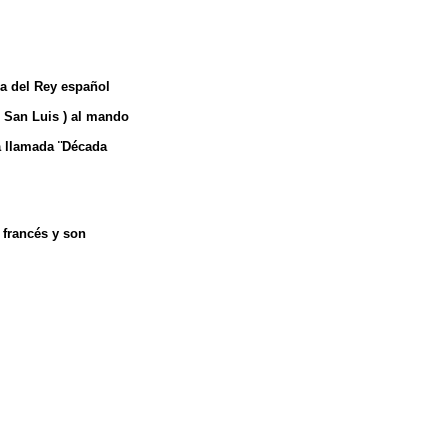
sa del Rey español
e San Luis ) al mando
a llamada ¨Década
o francés y son