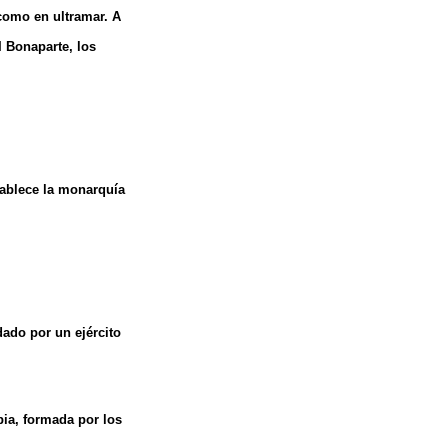
 como en ultramar. A
I Bonaparte, los
tablece la monarquía
dado por un ejército
ia, formada por los