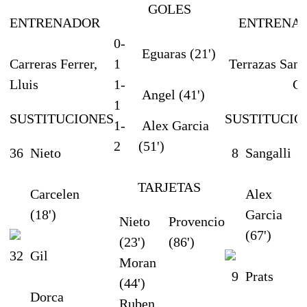
GOLES
ENTRENADOR
ENTRENA
0-
Eguaras (21')
Carreras Ferrer,
1
Terrazas Sanc
Lluis
1-
Ca
Angel (41')
1
SUSTITUCIONES
SUSTITUCIO
1-
Alex Garcia
2
(51')
36
Nieto
8
Sangalli
TARJETAS
Carcelen
Alex
(18')
Garcia
Nieto
Provencio
(67')
(23')
(86')
32
Gil
Moran
9
Prats
(44')
Dorca
Ruben