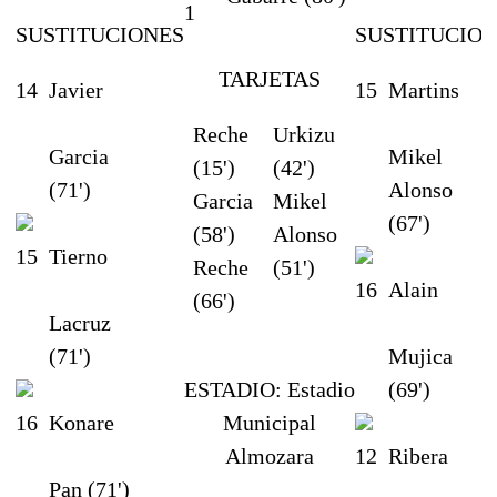
1
SUSTITUCIONES
SUSTITUCIO
TARJETAS
14
Javier
15
Martins
Reche
Urkizu
Garcia
Mikel
(15')
(42')
(71')
Alonso
Garcia
Mikel
(67')
(58')
Alonso
15
Tierno
Reche
(51')
16
Alain
(66')
Lacruz
(71')
Mujica
ESTADIO:
Estadio
(69')
16
Konare
Municipal
Almozara
12
Ribera
Pan (71')