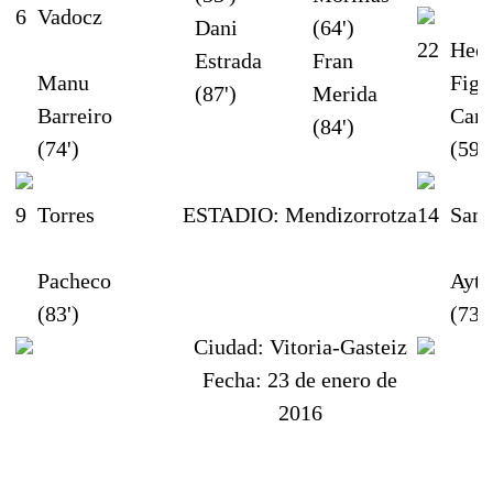
6
Vadocz
Dani
(64')
22
Hect
Estrada
Fran
Manu
Figu
(87')
Merida
Barreiro
Cam
(84')
(74')
(59')
9
Torres
ESTADIO:
Mendizorrotza
14
Sam
Pacheco
Ayt
(83')
(73')
Ciudad:
Vitoria-Gasteiz
Fecha:
23 de enero de
2016