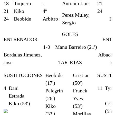
18
Toquero
:
Antonio Luis
21
21
Kiko
4º
24
Perez Muley,
24
Beobide
Arbitro :
Fe
Sergio
GOLES
ENTRENADOR
ENT
1-0
Manu Barreiro (21')
Bordalas Jimenez,
Albacet
Jose
TARJETAS
Ju
SUSTITUCIONES
Beobide
Cristian
SUSTI
(17')
(50')
4
Dani
11
Tyro
Pelegrin
Franck
Estrada
(26')
Yves
Kiko (53')
Cris
Kiko
(53')
(55')
(33')
Morillas