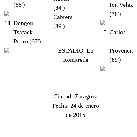
(55')
Ion Velez
(84')
(78')
Cabrera
18
Dongou
(89')
Tsafack
15
Carlos
Pedro (67')
ESTADIO:
La
Provencio
Romareda
(89')
Ciudad:
Zaragoza
Fecha:
24 de enero
de 2016