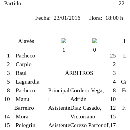
Partido
22
Fecha:
23/01/2016
Hora:
18:00 h
Alavés
Hu
1
0
1
Pacheco
25
Le
2
Carpio
2
A
3
Raul
ÁRBITROS
3
M
5
Laguardia
4
Car
8
Pacheco
Principal
Cordero Vega,
8
Fra
10
Manu
:
Adrián
10
C
Barreiro
Asistente
Díaz Casado,
12
Fra
14
Mora
:
Victoriano
15
C
15
Pelegrin
Asistente
Cerezo Parfenof,
17
D