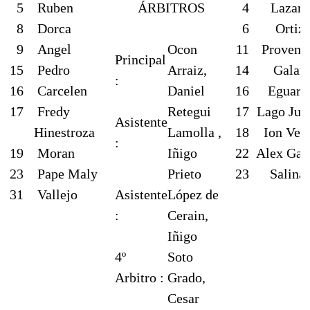
5
Ruben
ÁRBITROS
4
Lazaro
8
Dorca
6
Ortiz
9
Angel
Ocon
11
Provenc
Principal
15
Pedro
Arraiz,
14
Galan
:
16
Carcelen
Daniel
16
Eguara
17
Fredy
Retegui
17
Lago Jun
Asistente
Hinestroza
Lamolla ,
18
Ion Vel
:
19
Moran
Iñigo
22
Alex Gar
23
Pape Maly
Prieto
23
Salina
31
Vallejo
Asistente
López de
:
Cerain,
Iñigo
4º
Soto
Arbitro :
Grado,
Cesar