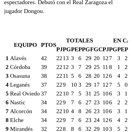
espectadores. Debutó con el Real Zaragoza el
jugador Dongou.
TOTALES
EN CA
EQUIPO
PTOS
PJ
PG
PE
PP
GF
GC
PJ
PG
PE
PP
1
Alavés
42
22
13
3
6
29
20
12
7
3
2
2
Córdoba
39
22
12
3
7
29
25
11
8
1
2
3
Osasuna
38
22
11
5
6
28
20
12
6
4
2
4
Leganés
37
22
9
10
3
29
17
12
7
5
0
5
Real Oviedo
37
22
10
7
5
31
25
10
6
3
1
6
Nastic
34
22
9
7
6
27
23
10
6
2
2
7
Alcorcón
34
22
10
4
8
26
23
10
6
3
1
8
Elche
34
22
9
7
6
23
24
12
6
4
2
9
Mirandés
32
22
8
8
6
32
29
10
3
5
2