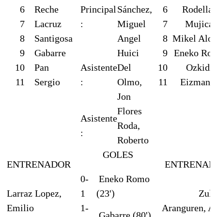
6
Reche
Principal
Sánchez,
6
Rodellar
7
Lacruz
:
Miguel
7
Mujica
8
Santigosa
Angel
8
Mikel Alon
9
Gabarre
Huici
9
Eneko Ro
10
Pan
Asistente
Del
10
Ozkidi
11
Sergio
:
Olmo,
11
Eizmand
Jon
Flores
Asistente
Roda,
:
Roberto
GOLES
ENTRENADOR
ENTRENAD
0-
Eneko Romo
Larraz Lopez,
1
(23')
Zula
Emilio
1-
Aranguren, Ai
Gabarre (80')