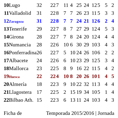
10
Lugo
32
22
7
11
4
25
24
12
5
5
2
11
Valladolid
31
22
8
7
7
26
23
11
5
3
3
12
31
22
8
7
7
24
21
12
6
2
4
Zaragoza
13
Tenerife
29
22
7
8
7
27
29
12
4
5
3
14
Girona
28
22
7
7
8
24
20
12
4
4
4
15
Numancia
28
22
6
10
6
30
29
10
3
4
3
16
Ponferradina
26
22
7
5
10
24
26
10
6
2
2
17
Albacete
24
22
6
6
10
23
29
12
5
3
4
18
Mallorca
23
22
5
8
9
16
22
11
5
4
2
19
22
22
4
10
8
20
26
10
1
4
5
Huesca
20
Almería
18
22
3
9
10
22
32
11
3
4
4
21
Llagostera
17
22
5
2
15
19
34
10
5
1
4
22
Bilbao Ath.
15
22
3
6
13
11
24
10
3
4
3
Ficha de
Temporada 2015/2016 |
Jornada