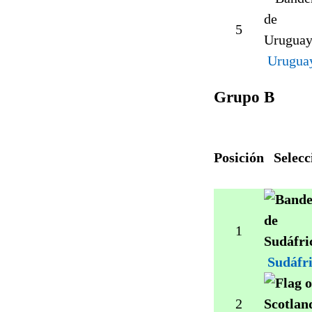
5
Urugua
Grupo B
Posición
Selecc
1
Sudáfr
2