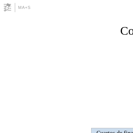
MA+S
Co
Cuartos de fina