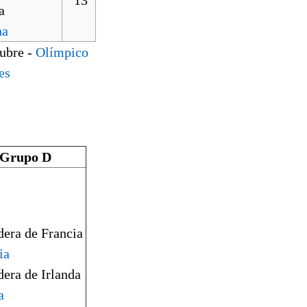
na
tubre -
Olímpico
es
Grupo D
ia
a