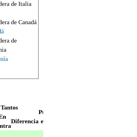
dá
nía
Tantos
Puntos
En
Puntos
Diferencia
extra
ntra