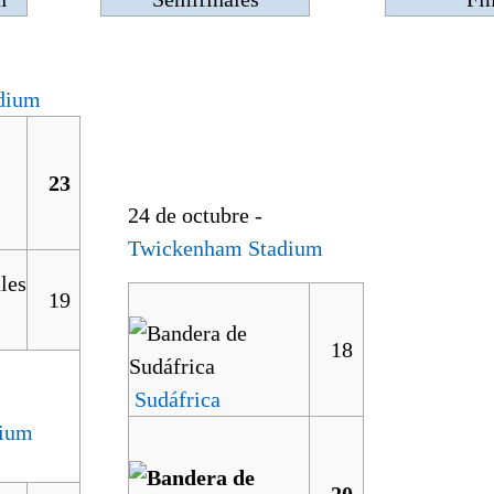
dium
23
24 de octubre -
Twickenham Stadium
19
18
Sudáfrica
dium
20