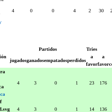
4
0
0
4
2
30
y
Partidos
Tries
ión
a
a
jugados
ganados
empatados
perdidos
favor
favor
c
4
3
0
1
23
176
ica
4
3
0
1
14
136