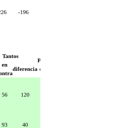
226
-196
0
0
Tantos
Puntos
en
Puntos
diferencia
extra
ontra
56
120
4
16
93
40
2
14