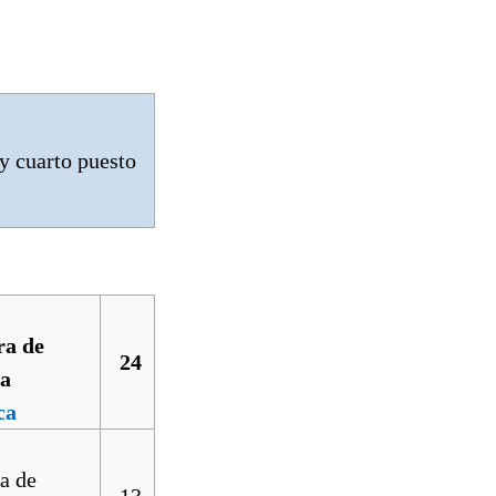
y cuarto puesto
24
ca
13