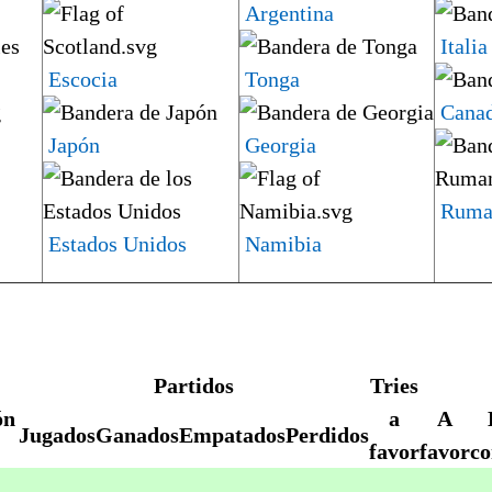
Argentina
Italia
Escocia
Tonga
Cana
Japón
Georgia
Ruma
Estados Unidos
Namibia
Partidos
Tries
ón
a
A
Jugados
Ganados
Empatados
Perdidos
favor
favor
co