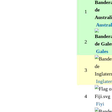
1
Austral
2
Gales
3
Inglater
4
Fiyi