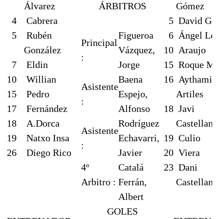
Álvarez
ÁRBITROS
Gómez
4
Cabrera
5
David Gar
5
Rubén
Figueroa
6
Ángel Ló
Principal
González
Vázquez,
10
Araujo
:
7
Eldin
Jorge
15
Roque Me
10
Willian
Baena
16
Aythami
Asistente
15
Pedro
Espejo,
Artiles
:
17
Fernández
Alfonso
18
Javi
18
A.Dorca
Rodríguez
Castellano
Asistente
19
Natxo Insa
Echavarri,
19
Culio
:
26
Diego Rico
Javier
20
Viera
4º
Catalá
23
Dani
Arbitro :
Ferrán,
Castellano
Albert
GOLES