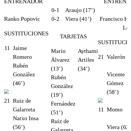
ENTRENADOR
ENTRENA
0-1
Araujo (17’)
Ranko Popovic
0-2
Viera (41’)
Francisco He
Lo
SUSTITUCIONES
TARJETAS
SUSTITUCI
11
Jaime
Mario
Aythami
Romero
21
Valerón
Álvarez
Artiles
Rubén
(13’)
(34’)
González
Vicente
Rubén
(46’)
Gómez
González
(58’)
(19’)
21
Ruiz de
Fernández
Galarreta
11
Momo
(51’)
Natxo Insa
Ruiz de
(56’)
Viera (62’
Galarreta