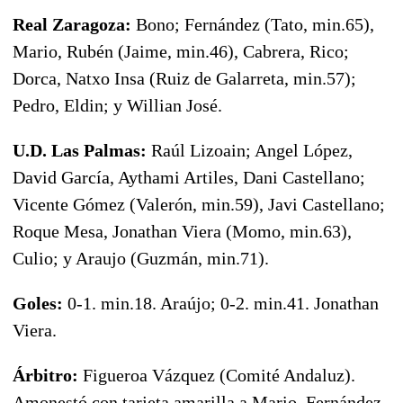
Real Zaragoza:
Bono; Fernández (Tato, min.65),
Mario, Rubén (Jaime, min.46), Cabrera, Rico;
Dorca, Natxo Insa (Ruiz de Galarreta, min.57);
Pedro, Eldin; y Willian José.
U.D. Las Palmas:
Raúl Lizoain; Angel López,
David García, Aythami Artiles, Dani Castellano;
Vicente Gómez (Valerón, min.59), Javi Castellano;
Roque Mesa, Jonathan Viera (Momo, min.63),
Culio; y Araujo (Guzmán, min.71).
Goles:
0-1. min.18. Araújo; 0-2. min.41. Jonathan
Viera.
Árbitro:
Figueroa Vázquez (Comité Andaluz).
Amonestó con tarjeta amarilla a Mario, Fernández,